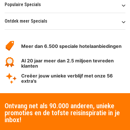
Populaire Specials
Ontdek meer Specials
Over
HotelSpecials
Meer dan 6.500 speciale hotelaanbiedingen
Al 20 jaar meer dan 2.5 miljoen tevreden
klanten
Creëer jouw unieke verblijf met onze 56
extra's
Ontvang net als 90.000 anderen, unieke
promoties en de tofste reisinspiratie in je
inbox!