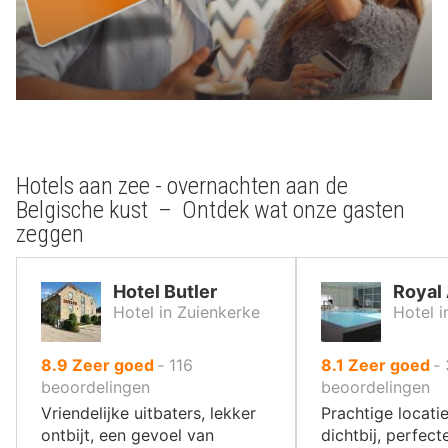
Hotels aan zee - overnachten aan de
Belgische kust – Ontdek wat onze gasten
zeggen
Hotel Butler
Royal 
Hotel in Zuienkerke
Hotel 
uit
uit
8.9
Zeer goed
‐
116
8.1
Zeer goed
‐
10
10
beoordelingen
beoordelingen
,
,
Vriendelijke uitbaters, lekker
Prachtige locatie
ontbijt, een gevoel van
dichtbij, perfect