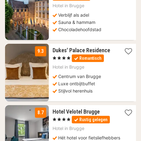
219
Hotel in
Brugge
€
Verblijf als adel
Sauna & hammam
Chocoladehoofdstad
1
Dukes' Palace Residence
9.3
nacht
, 4 Sterren
Romantisch
vanaf
155
Hotel in
Brugge
€
Centrum van Brugge
Luxe ontbijtbuffet
Stijlvol herenhuis
1
Hotel Velotel Brugge
8.7
nacht
, 4 Sterren
Rustig gelegen
vanaf
127,50
Hotel in
Brugge
€
Hét hotel voor fietsliefhebbers