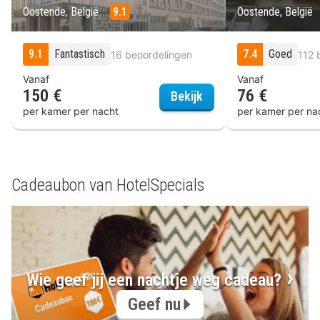
Oostende, België
9.1
Oostende, België
9.1
Fantastisch
7.4
Goed
16 beoordelingen
112 
Vanaf
Vanaf
150 €
76 €
Ostend Hotel
Bekijk
per kamer per nacht
per kamer per na
Cadeaubon van HotelSpecials
Wie geef jij een nachtje weg cadeau?
Geef nu