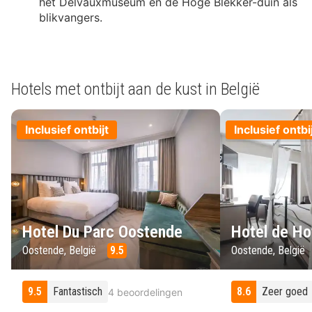
het Delvauxmuseum en de Hoge Blekker-duin als
blikvangers.
Hotels met ontbijt aan de kust in België
Inclusief ontbijt
Inclusief ontbi
Hotel Du Parc Oostende
Hotel de H
Oostende, België
9.5
Oostende, België
9.5
Fantastisch
8.6
Zeer goed
4 beoordelingen