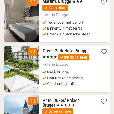
1
Martin's Brugge
, 3 Sterren
8.0
nacht
Romantisch
vanaf
99
Hotel in
Brugge
€
Tegenover het belfort
Binnentuin met terras
Proef de historische sfeer
1
Green Park Hotel Brugge
7.1
nacht
, 4 Sterren
Rustig gelegen
vanaf
133
Hotel in
Brugge
€
Nabij Brugge
Natuurrijke omgeving
Goed ontbijtbuffet
Hotel Dukes' Palace
9.2
1
Bruges
, 5 Sterren
nacht
Geniet van luxe
vanaf