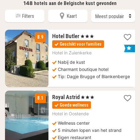
148
hotels aan de Belgische kust gevonden
Filters
Kaart
3
Hotel Butler
, 3 Sterren
8.9
nachten
Geschikt voor families
vanaf
100
Hotel in
Zuienkerke
€
Nabij de kust
Charmant boutique hotel
Tip: Dagje Brugge of Blankenberge
2
Royal Astrid
, 3 Sterren
8.1
nachten
Goede wellness
vanaf
88
Hotel in
Oostende
€
Wellness center
5 minuten lopen van het strand
Eigen restaurant