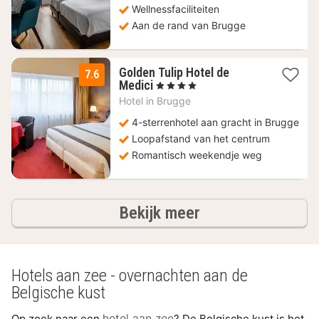
Wellnessfaciliteiten
Aan de rand van Brugge
Golden Tulip Hotel de
7.6
2
Medici
, 4 Sterren
nachten
Hotel in
Brugge
vanaf
139
4-sterrenhotel aan gracht in Brugge
€
Loopafstand van het centrum
Romantisch weekendje weg
hotels
Bekijk meer
Hotels aan zee - overnachten aan de
Belgische kust
hotel aan zee
Op zoek naar een
? De Belgische kust is het