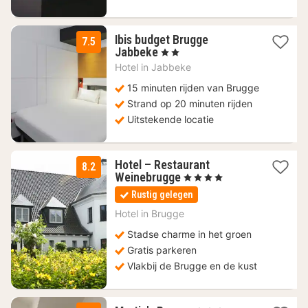
Ibis budget Brugge
7.5
1
Jabbeke
, 2 Sterren
nacht
Hotel in
Jabbeke
vanaf
64
15 minuten rijden van Brugge
€
Strand op 20 minuten rijden
Uitstekende locatie
Hotel – Restaurant
8.2
2
Weinebrugge
, 4 Sterren
nachten
Rustig gelegen
vanaf
105
Hotel in
Brugge
€
Stadse charme in het groen
Gratis parkeren
Vlakbij de Brugge en de kust