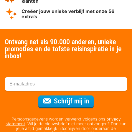
klanten
Creëer jouw unieke verblijf met onze 56
extra's
Ontvang net als 90.000 anderen, unieke
promoties en de tofste reisinspiratie in je
inbox!
Voor de nieuws
Schrijf mij in
Persoonsgegevens worden verwerkt volgens ons
privacy
statement
. Wil je de nieuwsbrief niet meer ontvangen? Dan kun
je je altijd gemakkelijk uitschrijven door onderaan de