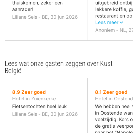
thuiskomen, zeker een
uitgebreid ontbi
aanrader!
lekkere koffie, 
restaurant en o
Liliane Sels ‐ BE, 30 jun 2026
wellness.
Lees meer
Anoniem ‐ NL, 27
Lees wat onze gasten zeggen over Kust
België
uit
uit
8.9
Zeer goed
8.1
Zeer goed
10
10
Hotel in Zuienkerke
Hotel in Oosten
,
,
Fietsentochten heel leuk
We hebben heel 
in Oostende wan
Liliane Sels ‐ BE, 30 jun 2026
veelzijdig! Kers 
de gratis veerpo
naar het “Napole