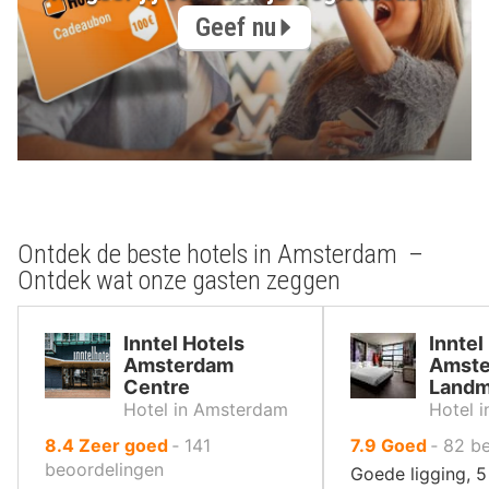
Geef nu
Ontdek de beste hotels in Amsterdam –
Ontdek wat onze gasten zeggen
Inntel Hotels
Inntel
Amsterdam
Amst
Centre
Landm
Hotel in Amsterdam
Hotel 
uit
uit
8.4
Zeer goed
‐
141
7.9
Goed
‐
82
be
10
10
beoordelingen
Goede ligging, 