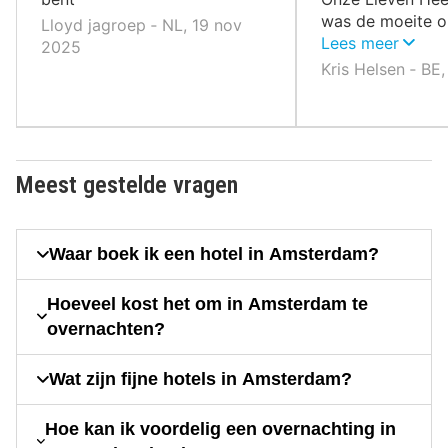
was de moeite o
Lloyd jagroep ‐ NL, 19 nov
bezoeken. Wat m
Lees meer
2025
dat de stad heel 
Kris Helsen ‐ BE
vuilzakken die 
waren en de inh
voetpad lag. De 
er vuil en vies bij
Meest gestelde vragen
Waar boek ik een hotel in Amsterdam?
Hoeveel kost het om in Amsterdam te
overnachten?
Wat zijn fijne hotels in Amsterdam?
Hoe kan ik voordelig een overnachting in