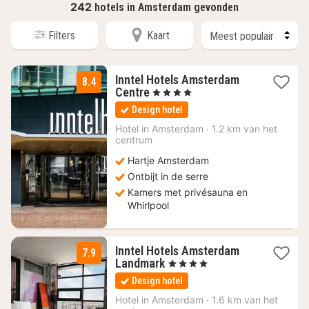
242
hotels in Amsterdam gevonden
Filters
Kaart
Inntel Hotels Amsterdam
8.4
1
Centre
, 4 Sterren
nacht
Design hotel
vanaf
189
Hotel in
Amsterdam
·
1.2 km van het
centrum
€
Hartje Amsterdam
Ontbijt in de serre
Kamers met privésauna en
Whirlpool
Inntel Hotels Amsterdam
7.9
1
Landmark
, 4 Sterren
nacht
Design hotel
vanaf
141,75
Hotel in
Amsterdam
·
1.6 km van het