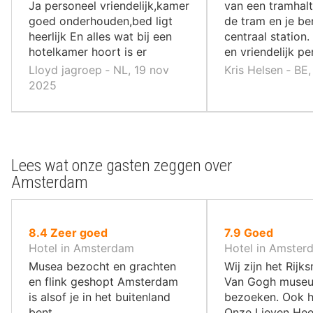
,
,
Ja personeel vriendelijk,kamer
van een tramhalt
goed onderhouden,bed ligt
de tram en je be
heerlijk En alles wat bij een
centraal station.
hotelkamer hoort is er
en vriendelijk pe
Lloyd jagroep ‐ NL, 19 nov
Kris Helsen ‐ BE
2025
Lees wat onze gasten zeggen over
Amsterdam
uit
uit
8.4
Zeer goed
7.9
Goed
10
10
Hotel in Amsterdam
Hotel in Amster
,
,
Musea bezocht en grachten
Wij zijn het Rij
en flink geshopt Amsterdam
Van Gogh muse
is alsof je in het buitenland
bezoeken. Ook 
bent
Onze Lieven Hee