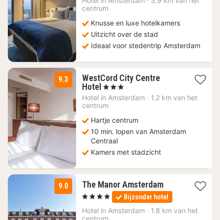
111,38
Hotel in
Amsterdam
·
3.9 km van het
centrum
€
Knusse en luxe hotelkamers
Uitzicht over de stad
Ideaal voor stedentrip Amsterdam
WestCord City Centre
9.3
1
Hotel
, 3 Sterren
nacht
Hotel in
Amsterdam
·
1.2 km van het
vanaf
centrum
173,64
Hartje centrum
€
10 min. lopen van Amsterdam
Centraal
Kamers met stadzicht
1
The Manor Amsterdam
9.0
nacht
, 4 Sterren
Bijzonder hotel
vanaf
185,74
Hotel in
Amsterdam
·
1.8 km van het
centrum
€