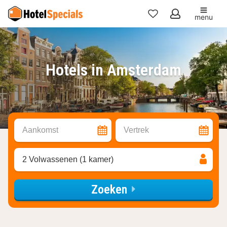
menu
Mijn
favorieten
Hotels in Amsterdam
Aankomst
Vertrek
2 Volwassenen (1 kamer)
Zoeken