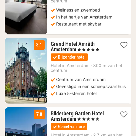
centrum
€
Wellness en zwembad
In het hartje van Amsterdam
Restaurant met skybar
Grand Hotel Amrâth
8.1
1
Amsterdam
, 5 Sterren
nacht
Bijzonder hotel
vanaf
212,79
Hotel in
Amsterdam
·
800 m van het
centrum
€
Centrum van Amsterdam
Gevestigd in een scheepsvaarthuis
Luxe 5-sterren hotel
Bilderberg Garden Hotel
7.8
1
Amsterdam
, 5 Sterren
nacht
Geniet van luxe
vanaf
129,38
Hotel in
Amsterdam
·
2.7 km van het