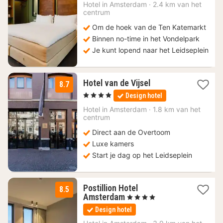
103,28
Hotel in
Amsterdam
·
2.4 km van het
centrum
€
Om de hoek van de Ten Katemarkt
Binnen no-time in het Vondelpark
Je kunt lopend naar het Leidseplein
1
Hotel van de Vijsel
8.7
nacht
, 4 Sterren
Design hotel
vanaf
111,38
Hotel in
Amsterdam
·
1.8 km van het
centrum
€
Direct aan de Overtoom
Luxe kamers
Start je dag op het Leidseplein
Postillion Hotel
8.5
1
Amsterdam
, 4 Sterren
nacht
Design hotel
vanaf