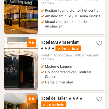
centrum
€
Rustige ligging dichtbij het centrum
Amsterdam Zuid / Museum District
Ideaal voor een stedentrip
Amsterdam
1
Hotel MAI Amsterdam
9.0
nacht
, 4 Sterren
Design hotel
vanaf
180
Hotel in
Amsterdam
·
900 m van het
centrum
€
Moderne kamers
Op loopafstand van Centraal
Station
Hartje binnenstad
1
Hotel de Hallen
, 4 Sterren
8.6
nacht
Design hotel
vanaf