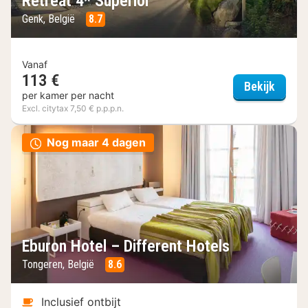
Retreat 4* Superior
Genk, België
8.7
Vanaf
113 €
Stieme
Bekijk
per kamer per nacht
Excl. citytax 7,50 € p.p.p.n.
Nog maar 4 dagen
Eburon Hotel – Different Hotels
Tongeren, België
8.6
Inclusief ontbijt