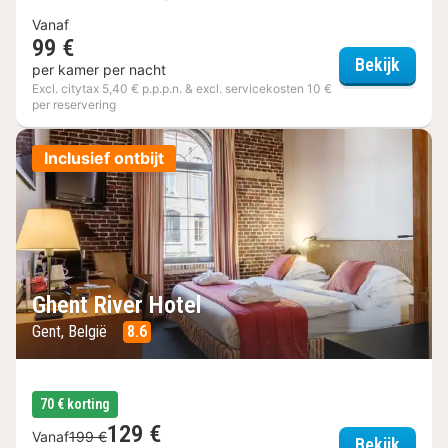
Vanaf
99 €
Eburon
Bekijk
per kamer per nacht
Excl. citytax 5,40 € p.p.p.n. & excl. servicekosten 10 €
per reservering
Inclusief ontbijt
Ghent River Hotel
Gent, België
8.6
70 € korting
129 €
Vanaf
199 €
Ghent 
Bekijk