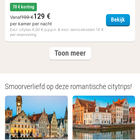
70 € korting
129 €
Vanaf
199 €
Ghent 
Bekijk
per kamer per nacht
Excl. citytax 4,50 € p.p.p.n. & excl. servicekosten 10 €
per reservering
(3
hotels
Toon meer
hotels)
Smoorverliefd op deze romantische citytrips!