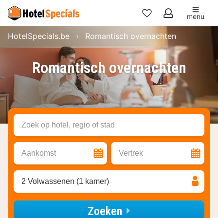
menu
Mijn
HotelSpecials.be
Romantisch overnachten
favorieten
Romantisch overnachten
Zoek op hotel, regio of stad
Aankomst
Vertrek
2 Volwassenen (1 kamer)
Zoeken