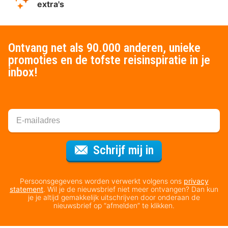
extra's
Ontvang net als 90.000 anderen, unieke
promoties en de tofste reisinspiratie in je
inbox!
Voor de nieuws
Schrijf mij in
Persoonsgegevens worden verwerkt volgens ons
privacy
statement
. Wil je de nieuwsbrief niet meer ontvangen? Dan kun
je je altijd gemakkelijk uitschrijven door onderaan de
nieuwsbrief op “afmelden” te klikken.