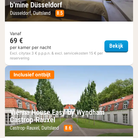
b'mine Düsseldorf
Düsseldorf, Duitsland
8.5
Vanaf
69 €
b'mine
Bekijk
per kamer per nacht
Excl. citytax 3 € p.p.p.n. & excl. servicekosten 15 € per
reservering
Inclusief ontbijt
Vienna House Easy by Wyndham
Castrop-Rauxel
Castrop-Rauxel, Duitsland
8.6