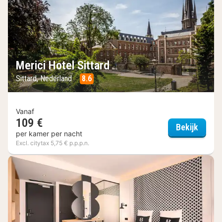
Merici Hotel Sittard
Sittard, Nederland
8.6
Vanaf
109 €
Merici
Bekijk
per kamer per nacht
Excl. citytax 5,75 € p.p.p.n.