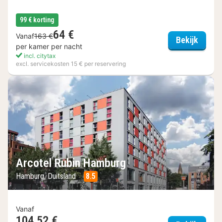
99 € korting
64 €
Vanaf
163 €
Vienna
Bekijk
per kamer per nacht
incl. citytax
excl. servicekosten 15 € per reservering
Arcotel Rubin Hamburg
Hamburg, Duitsland
8.5
Vanaf
104,52 €