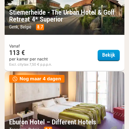
Stiemerheide - The Urban Hotel & Golf
Retreat 4* Superior
Genk, België
8.7
Vanaf
113 €
Stieme
Bekijk
per kamer per nacht
Excl. citytax 7,50 € p.p.p.n.
Nog maar 4 dagen
Eburon Hotel – Different Hotels