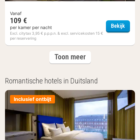
Vanaf
109 €
Interc
Bekijk
per kamer per nacht
Excl. citytax 3,95 € p.p.p.n. & excl. servicekosten 15 €
per reservering
(3
hotels
Toon meer
hotels)
Romantische hotels in Duitsland
Inclusief ontbijt