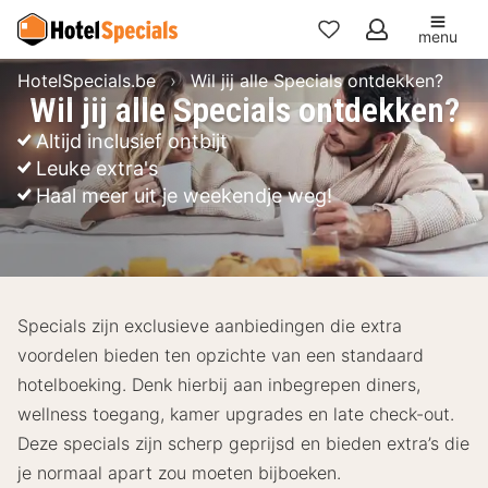
menu
Mijn
HotelSpecials.be
Wil jij alle Specials ontdekken?
favorieten
Wil jij alle Specials ontdekken?
Altijd inclusief ontbijt 
Leuke extra's
Haal meer uit je weekendje weg!
Specials zijn exclusieve aanbiedingen die extra
voordelen bieden ten opzichte van een standaard
hotelboeking. Denk hierbij aan inbegrepen diners,
wellness toegang, kamer upgrades en late check-out.
Deze specials zijn scherp geprijsd en bieden extra’s die
je normaal apart zou moeten bijboeken.