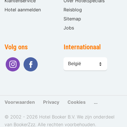
Klantenservice
Over HotelSpecials
Hotel aanmelden
Reisblog
Sitemap
Jobs
Volg ons
Internationaal
Taal
kiezen
Voorwaarden
Privacy
Cookies
Cookies beher
© 2002 - 2026 Hotel Booker B.V. We zijn onderdeel
van BookerZzz. Alle rechten voorbehouden.