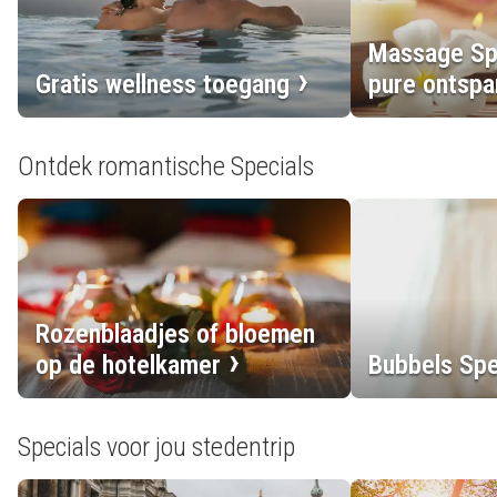
Massage Spe
Gratis wellness toegang
pure ontspa
Ontdek romantische Specials
Rozenblaadjes of bloemen
op de hotelkamer
Bubbels Spe
Specials voor jou stedentrip