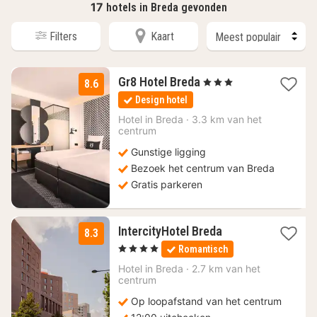
17
hotels in Breda gevonden
Filters
Kaart
1
Gr8 Hotel Breda
, 3 Sterren
8.6
nacht
Design hotel
vanaf
114
Hotel in
Breda
·
3.3 km van het
centrum
€
Gunstige ligging
Bezoek het centrum van Breda
Gratis parkeren
2
IntercityHotel Breda
8.3
nachten
, 4 Sterren
Romantisch
vanaf
109
Hotel in
Breda
·
2.7 km van het
centrum
€
Op loopafstand van het centrum