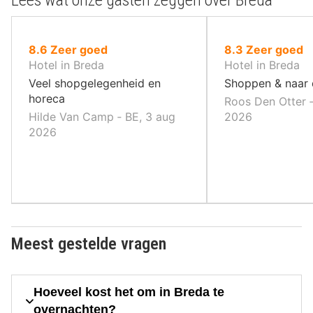
uit
uit
8.6
Zeer goed
8.3
Zeer goed
10
10
Hotel in Breda
Hotel in Breda
,
,
Veel shopgelegenheid en
Shoppen & naar 
horeca
Roos Den Otter ‐
Hilde Van Camp ‐ BE, 3 aug
2026
2026
Meest gestelde vragen
Hoeveel kost het om in Breda te
overnachten?