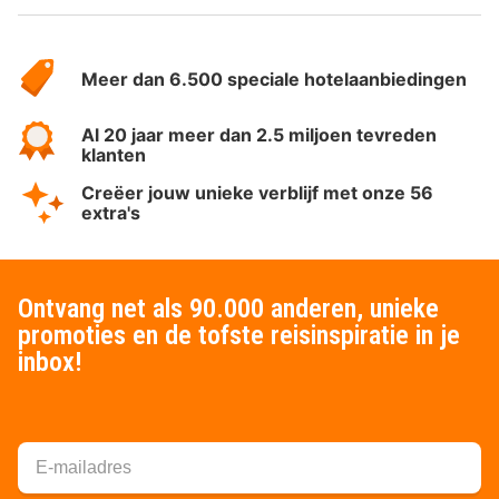
Over
HotelSpecials
Meer dan 6.500 speciale hotelaanbiedingen
Al 20 jaar meer dan 2.5 miljoen tevreden
klanten
Creëer jouw unieke verblijf met onze 56
extra's
Ontvang net als 90.000 anderen, unieke
promoties en de tofste reisinspiratie in je
inbox!