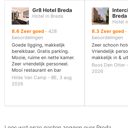
Gr8 Hotel Breda
Interc
Breda
Hotel in Breda
Hotel i
uit
uit
8.6
Zeer goed
‐
428
8.3
Zeer goed
10
10
beoordelingen
beoordelingen
,
,
Goede ligging, makkelijk
Zeer schoon hot
bereikbaar. Gratis parking.
Vriendelijk perso
Mooie, ruime en nette kamer.
makkelijk in & ui
Zeer vriendelijk personeel.
Roos Den Otter ‐
Mooi restaurant en bar
2026
Hilde Van Camp ‐ BE, 3 aug
2026
Lees wat onze gasten zeggen over Breda