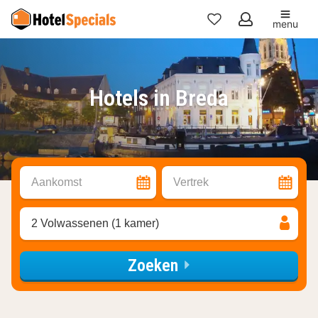
menu
Mijn
favorieten
Hotels in Breda
Aankomst
Vertrek
2 Volwassenen (1 kamer)
Zoeken