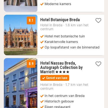
Moderne kamers
1
Hotel Botanique Breda
8.1
nacht
Hotel in
Breda
·
1.6 km van het
vanaf
centrum
164
Hotel met botanische tuin
€
Karaktervolle kamers
Op loopafstand van de binnenstad
Hotel Nassau Breda,
8.9
Autograph Collection by
1
Marriott
, 4 Sterren
nacht
Geniet van luxe
vanaf
118,87
Hotel in
Breda
·
1.7 km van het
centrum
€
In het centrum van Breda
Historisch gebouw
Eigen restaurant