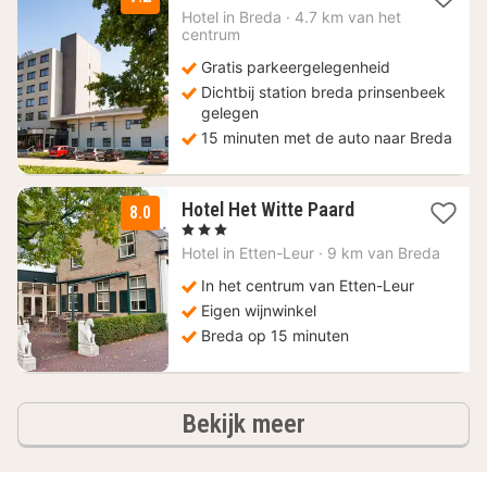
nacht
Hotel in
Breda
·
4.7 km van het
vanaf
centrum
79
Gratis parkeergelegenheid
€
Dichtbij station breda prinsenbeek
gelegen
15 minuten met de auto naar Breda
3
Hotel Het Witte Paard
8.0
nachten
, 3 Sterren
vanaf
Hotel in
Etten-Leur
·
9 km van Breda
79
€
In het centrum van Etten-Leur
Eigen wijnwinkel
Breda op 15 minuten
hotels
Bekijk meer