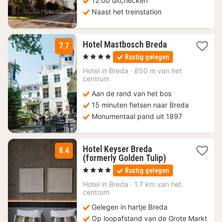
12:00 uitchecken
Naast het treinstation
1
Hotel Mastbosch Breda
7.7
nacht
, 4 Sterren
Rustig gelegen
vanaf
112,50
Hotel in
Breda
·
850 m van het
centrum
€
Aan de rand van het bos
15 minuten fietsen naar Breda
Monumentaal pand uit 1897
Hotel Keyser Breda
8.4
1
(formerly Golden Tulip)
nacht
, 4 Sterren
Rustig gelegen
vanaf
107,10
Hotel in
Breda
·
1.7 km van het
centrum
€
Gelegen in hartje Breda
Op loopafstand van de Grote Markt