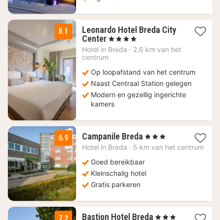
Leonardo Hotel Breda City
8.1
1
Center
, 4 Sterren
nacht
Hotel in
Breda
·
2.6 km van het
vanaf
centrum
101
Op loopafstand van het centrum
€
Naast Centraal Station gelegen
Modern en gezellig ingerichte
kamers
1
Campanile Breda
, 3 Sterren
6.9
nacht
Hotel in
Breda
·
5 km van het centrum
vanaf
99
Goed bereikbaar
€
Kleinschalig hotel
Gratis parkeren
1
Bastion Hotel Breda
, 3 Sterren
7.2