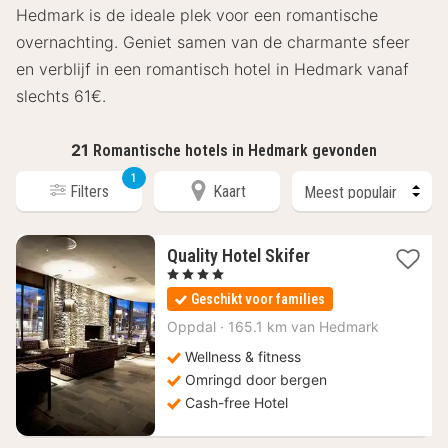
Hedmark is de ideale plek voor een romantische
overnachting. Geniet samen van de charmante sfeer
en verblijf in een romantisch hotel in Hedmark vanaf
slechts 61€.
21
Romantische hotels in Hedmark gevonden
1
Filters
Kaart
1
Quality Hotel Skifer
nacht
, 4 Sterren
vanaf
Geschikt voor families
144,98
€
Oppdal
·
165.1 km van Hedmark
Wellness & fitness
Omringd door bergen
Cash-free Hotel