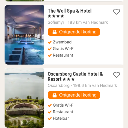
1
The Well Spa & Hotel
nacht
, 4 Sterren
vanaf
Sofiemyr
·
183 km van Hedmark
141,71
€
Ontgrendel korting
Zwembad
Gratis Wi-Fi
Restaurant
Oscarsborg Castle Hotel &
1
Resort
, 3 Sterren
nacht
Oscarsborg
·
198.6 km van Hedmark
vanaf
122,12
Ontgrendel korting
€
Gratis Wi-Fi
Restaurant
Hotelbar