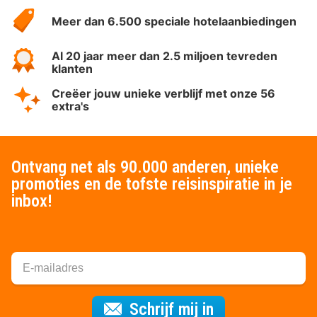
HotelSpecials
Meer dan 6.500 speciale hotelaanbiedingen
Al 20 jaar meer dan 2.5 miljoen tevreden
klanten
Creëer jouw unieke verblijf met onze 56
extra's
Ontvang net als 90.000 anderen, unieke
promoties en de tofste reisinspiratie in je
inbox!
Voor de nieuws
Schrijf mij in