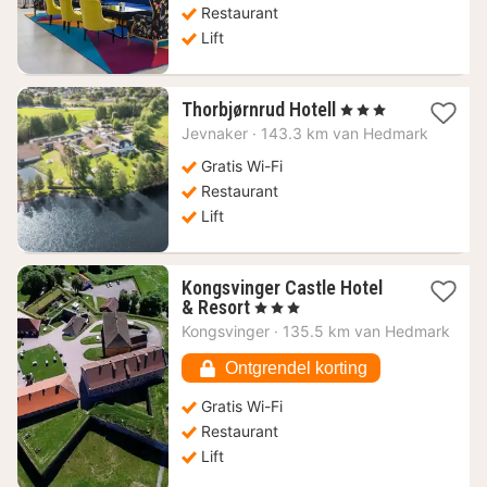
Restaurant
Lift
1
Thorbjørnrud Hotell
, 3 Sterren
nacht
Jevnaker
·
143.3 km van Hedmark
vanaf
138,43
Gratis Wi-Fi
€
Restaurant
Lift
Kongsvinger Castle Hotel
1
& Resort
, 3 Sterren
nacht
Kongsvinger
·
135.5 km van Hedmark
vanaf
143,01
Ontgrendel korting
€
Gratis Wi-Fi
Restaurant
Lift