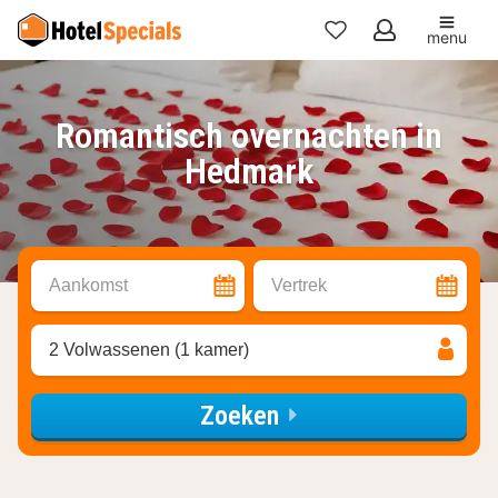
menu
Mijn
favorieten
Romantisch overnachten in
Hedmark
Aankomst
Vertrek
2 Volwassenen (1 kamer)
Zoeken