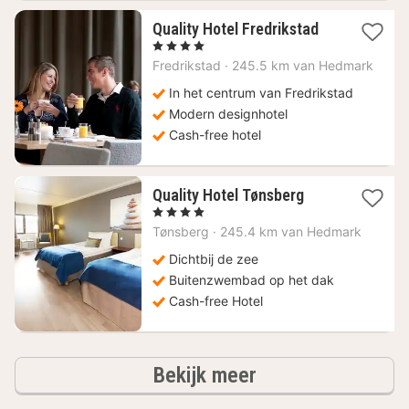
1
Quality Hotel Fredrikstad
nacht
, 4 Sterren
vanaf
Fredrikstad
·
245.5 km van Hedmark
113,62
€
In het centrum van Fredrikstad
Modern designhotel
Cash-free hotel
1
Quality Hotel Tønsberg
nacht
, 4 Sterren
vanaf
Tønsberg
·
245.4 km van Hedmark
117,25
€
Dichtbij de zee
Buitenzwembad op het dak
Cash-free Hotel
hotels
Bekijk meer