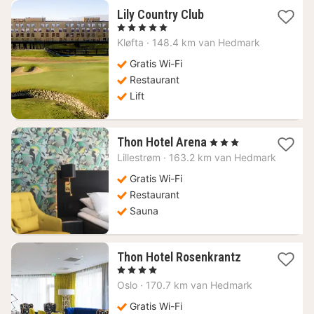
1
Lily Country Club
nacht
, 5 Sterren
vanaf
Kløfta
·
148.4 km van Hedmark
142,06
€
Gratis Wi-Fi
Restaurant
Lift
1
Thon Hotel Arena
, 3 Sterren
nacht
Lillestrøm
·
163.2 km van Hedmark
vanaf
152,27
Gratis Wi-Fi
€
Restaurant
Sauna
1
Thon Hotel Rosenkrantz
nacht
, 4 Sterren
vanaf
Oslo
·
170.7 km van Hedmark
208,53
€
Gratis Wi-Fi