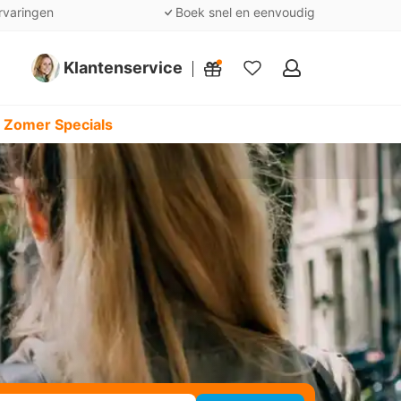
rvaringen
Boek snel en eenvoudig
Klantenservice
Mijn
favorieten
 Zomer Specials