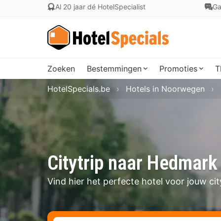
Al 20 jaar dé HotelSpecialist
Ga
Zoeken
Bestemmingen
Promoties
T
HotelSpecials.be
Hotels in Noorwegen
Citytrip naar Hedmark
Vind hier het perfecte hotel voor jouw ci