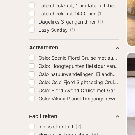
Late check-out, 1 uur later uitchecken
(2)
Late check-out 14:00 uur
(1)
Dagelijks 3-gangen diner
(1)
Lazy Sunday
(1)
Activiteiten
Oslo: Scenic Fjord Cruise met audiogids
Oslo: Hoogtepunten fietstour van 3 uur
(3
Oslo natuurwandelingen: Eilandhoppen
(3
Oslo: Oslo F
Oslo: Fjord Avond 
Oslo: Viking Planet toegangsbewijs
(3)
Faciliteiten
Inclusief ontbijt
(7)
Huisdieren toegestaan
(8)