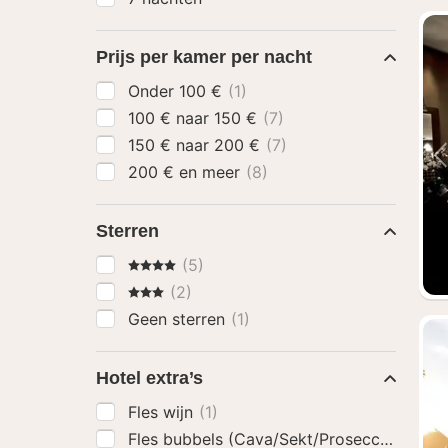
Prijs per kamer per nacht
Onder 100 €
(1)
100 € naar 150 €
(7)
150 € naar 200 €
(7)
200 € en meer
(8)
Sterren
4 Sterren
(5)
3 Sterren
(2)
Geen sterren
(1)
Hotel extra’s
Fles wijn
(1)
Fles bubbels (Cava/Sekt/Prosecco)
(1)