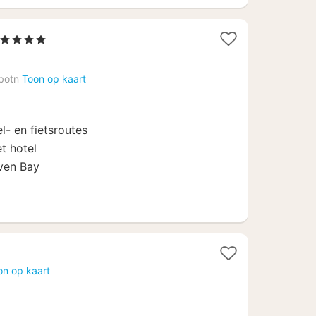
1
, 4 Sterren
nacht
vanaf
botn
Toon op kaart
108,64
€
l- en fietsroutes
t hotel
rven Bay
on op kaart