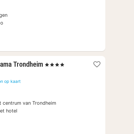
ngen
lo
1
orama Trondheim
, 4 Sterren
nacht
vanaf
n op kaart
126,83
€
t centrum van Trondheim
et hotel