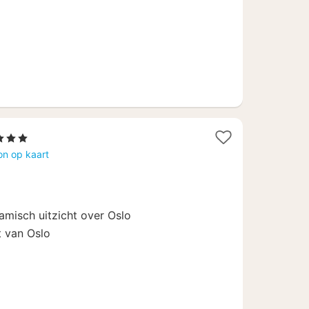
terren
cht
on op kaart
naf
4,56
amisch uitzicht over Oslo
t van Oslo