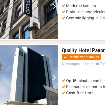
€
Moderne kamers
Vorige foto
Volgende foto
Praktische voorzieni
Centrale ligging in Os
Quality Hotel Pan
Geschikt voor families
Noorwegen
›
Trondheim
Too
Op 15 minuten van he
Vorige foto
Volgende foto
Restaurant en bar in h
Cash-free Hotel