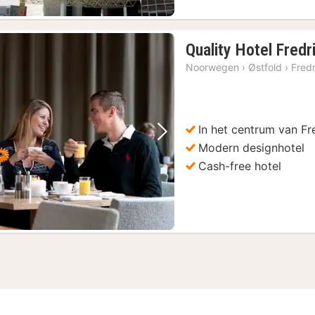
Quality Hotel Fredr
Noorwegen
›
Østfold
›
Fred
In het centrum van Fr
Vorige foto
Volgende foto
Modern designhotel
Cash-free hotel