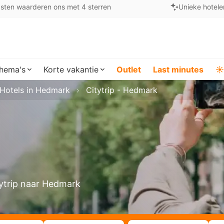
sten waarderen ons met 4 sterren
Unieke hotele
hema's
Korte vakantie
Outlet
Last minutes
☀️
Hotels in Hedmark
Citytrip - Hedmark
tytrip naar Hedmark