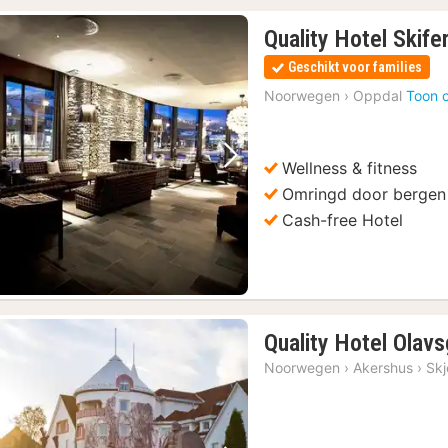
Quality Hotel Skife
Geschikt voor families
Noorwegen
›
Oppdal
Toon 
Wellness & fitness
Vorige foto
Volgende foto
Omringd door bergen
Cash-free Hotel
Quality Hotel Olav
Noorwegen
›
Akershus
›
Skj