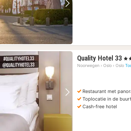
Vorige foto
Volgende foto
 commentaar
(3)
1
Quality Hotel 33
, 4 S
na
)
Noorwegen
›
Oslo
›
Oslo
To
va
)
23
jord Sightseeing Cruise per zeilschip
(3)
€
Cruise met Garnalen Buffet
(3)
Restaurant met panor
Vorige foto
Volgende foto
Toplocatie in de buur
Cash-free hotel