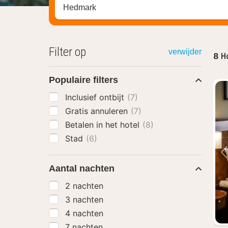
Zoek op hotel, regio of stad
Filter op
verwijder
8
Ho
Populaire filters
Inclusief ontbijt
(7)
Gratis annuleren
(7)
Betalen in het hotel
(8)
Stad
(6)
Aantal nachten
2 nachten
3 nachten
4 nachten
7 nachten