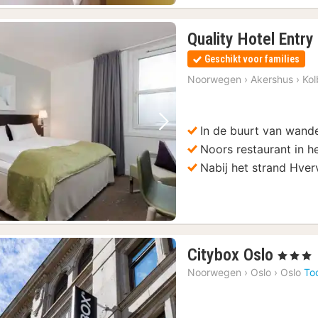
Quality Hotel Entry
Geschikt voor families
Noorwegen
›
Akershus
›
Kol
In de buurt van wande
Vorige foto
Volgende foto
Noors restaurant in he
Nabij het strand Hve
1
Citybox Oslo
, 3 Sterren
nacht
Noorwegen
›
Oslo
›
Oslo
To
vanaf
79,28