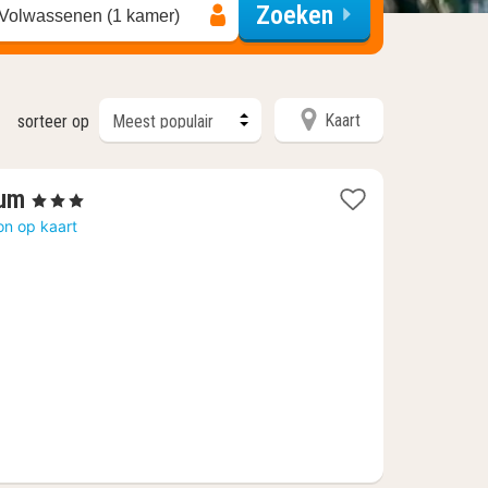
Zoeken
 Volwassenen (1 kamer)
Kaart
sorteer op
1
ium
, 3 Sterren
nacht
on op kaart
vanaf
125,28
€