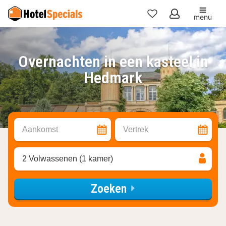
menu
Mijn
favorieten
Overnachten in een kasteel in
Hedmark
Aankomst
Vertrek
2 Volwassenen (1 kamer)
Zoeken