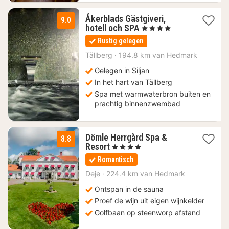
Åkerblads Gästgiveri,
9.0
2
hotell och SPA
, 4 Sterren
nachten
Rustig gelegen
vanaf
113,60
Tällberg
·
194.8 km van Hedmark
€
Gelegen in Siljan
In het hart van Tällberg
Spa met warmwaterbron buiten en
prachtig binnenzwembad
Dömle Herrgård Spa &
8.8
3
Resort
, 4 Sterren
nachten
Romantisch
vanaf
163,90
Deje
·
224.4 km van Hedmark
€
Ontspan in de sauna
Proef de wijn uit eigen wijnkelder
Golfbaan op steenworp afstand