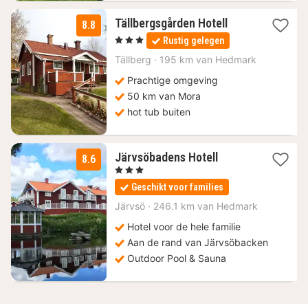
1
Tällbergsgården Hotell
8.8
nacht
, 3 Sterren
Rustig gelegen
vanaf
118,14
Tällberg
·
195 km van Hedmark
€
Prachtige omgeving
50 km van Mora
hot tub buiten
1
Järvsöbadens Hotell
8.6
nacht
, 3 Sterren
vanaf
Geschikt voor families
125,89
€
Järvsö
·
246.1 km van Hedmark
Hotel voor de hele familie
Aan de rand van Järvsöbacken
Outdoor Pool & Sauna