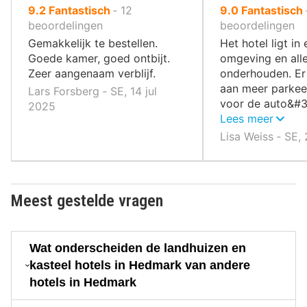
uit
uit
9.2
Fantastisch
‐
12
9.0
Fantastisch
10
10
beoordelingen
beoordelingen
,
,
Gemakkelijk te bestellen.
Het hotel ligt in
Goede kamer, goed ontbijt.
omgeving en alle
Zeer aangenaam verblijf.
onderhouden. Er
aan meer parkee
Lars Forsberg ‐ SE, 14 jul
voor de auto&#3
2025
gasten.
Lees meer
Lisa Weiss ‐ SE,
Meest gestelde vragen
Wat onderscheiden de landhuizen en
kasteel hotels in Hedmark van andere
hotels in Hedmark