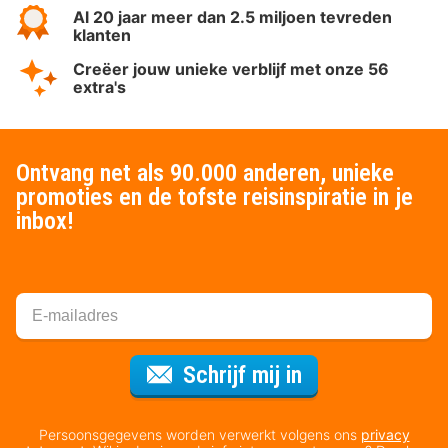
Al 20 jaar meer dan 2.5 miljoen tevreden
klanten
Creëer jouw unieke verblijf met onze 56
extra's
Ontvang net als 90.000 anderen, unieke
promoties en de tofste reisinspiratie in je
inbox!
Voor de nieuws
Schrijf mij in
Persoonsgegevens worden verwerkt volgens ons
privacy