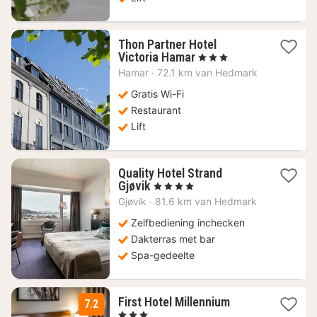
Thon Partner Hotel
1
Victoria Hamar
, 3 Sterren
nacht
Hamar
·
72.1 km van Hedmark
vanaf
124,29
Gratis Wi-Fi
€
Restaurant
Lift
Quality Hotel Strand
1
Gjøvik
, 4 Sterren
nacht
Gjøvik
·
81.6 km van Hedmark
vanaf
166,98
Zelfbediening inchecken
€
Dakterras met bar
Spa-gedeelte
2
First Hotel Millennium
7.2
nachten
, 3 Sterren