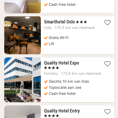
Cash-free hotel
1
Smarthotel Oslo
, 3 Sterren
nacht
Oslo
·
170.5 km van Hedmark
vanaf
74,45
Gratis Wi-Fi
€
Lift
1
Quality Hotel Expo
nacht
, 4 Sterren
vanaf
Fornebu
·
173.8 km van Hedmark
126,59
€
Slechts 10 km van Oslo
Toplocatie aan zee
Cash-free hotel
1
Quality Hotel Entry
nacht
, 4 Sterren