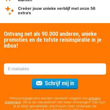
Creëer jouw unieke verblijf met onze 56
extra's
Ontvang net als 90.000 anderen, unieke
promoties en de tofste reisinspiratie in je
inbox!
Voor de nieuws
Schrijf mij in
Persoonsgegevens worden verwerkt volgens ons
privacy
statement
. Wil je de nieuwsbrief niet meer ontvangen? Dan kun
je je altijd gemakkelijk uitschrijven door onderaan de
nieuwsbrief op “afmelden” te klikken.