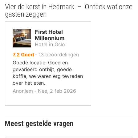
Vier de kerst in Hedmark – Ontdek wat onze
gasten zeggen
First Hotel
Millennium
Hotel in Oslo
uit
7.2
Goed
‐
13
beoordelingen
10
Goede locatie. Goed en
,
gevarieerd ontbijt, goede
koffie, we waren erg tevreden
over het eten.
Anoniem ‐ Nee, 2 feb 2026
Meest gestelde vragen