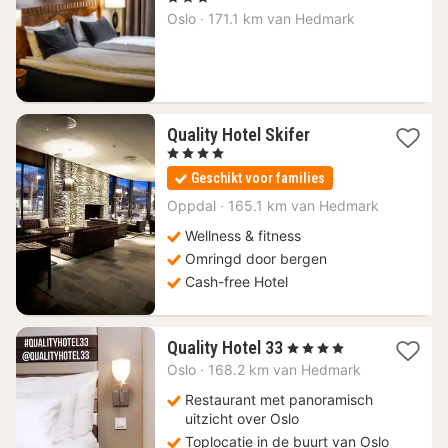
vanaf
Oslo
·
171.1 km van Hedmark
158,81
€
1
Quality Hotel Skifer
nacht
, 4 Sterren
vanaf
Geschikt voor families
167,43
€
Oppdal
·
165.1 km van Hedmark
Wellness & fitness
Omringd door bergen
Cash-free Hotel
2
Quality Hotel 33
, 4 Sterren
nachten
Oslo
·
168.2 km van Hedmark
vanaf
297,66
Restaurant met panoramisch
€
uitzicht over Oslo
Toplocatie in de buurt van Oslo