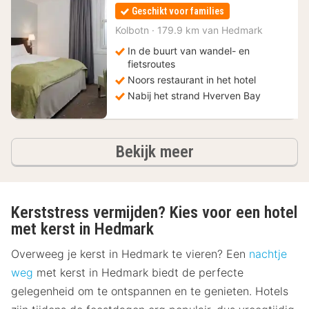
vanaf
Geschikt voor families
135,67
€
Kolbotn
·
179.9 km van Hedmark
In de buurt van wandel- en
fietsroutes
Noors restaurant in het hotel
Nabij het strand Hverven Bay
hotels
Bekijk meer
Kerststress vermijden? Kies voor een hotel
met kerst in Hedmark
Overweeg je kerst in Hedmark te vieren? Een
nachtje
weg
met kerst in Hedmark biedt de perfecte
gelegenheid om te ontspannen en te genieten. Hotels