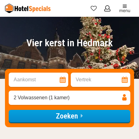
menu
Mijn
favorieten
Vier kerst in Hedmark
Aankomst
Vertrek
2 Volwassenen (1 kamer)
Zoeken