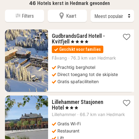
46
Hotels kerst in Hedmark gevonden
Filters
Kaart
GudbrandsGard Hotell -
1
Kvitfjell
, 4 Sterren
nacht
Geschikt voor families
vanaf
252,82
Fåvang
·
76.3 km van Hedmark
€
Prachtig berghotel
Direct toegang tot de skipiste
Gratis spafaciliteiten
Lillehammer Stasjonen
1
Hotel
, 3 Sterren
nacht
Lillehammer
·
66.7 km van Hedmark
vanaf
144,74
Gratis Wi-Fi
€
Restaurant
Lift