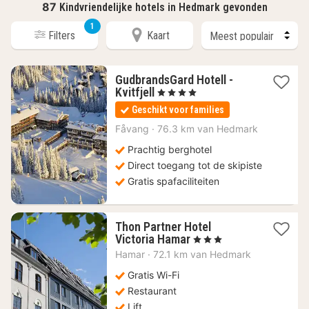
87
Kindvriendelijke hotels in Hedmark gevonden
1
Filters
Kaart
GudbrandsGard Hotell -
1
Kvitfjell
, 4 Sterren
nacht
Geschikt voor families
vanaf
190,48
Fåvang
·
76.3 km van Hedmark
€
Prachtig berghotel
Direct toegang tot de skipiste
Gratis spafaciliteiten
Thon Partner Hotel
1
Victoria Hamar
, 3 Sterren
nacht
Hamar
·
72.1 km van Hedmark
vanaf
124,29
Gratis Wi-Fi
€
Restaurant
Lift