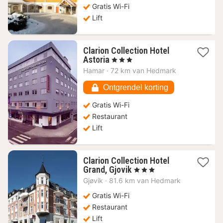
€
Gratis Wi-Fi
Lift
Clarion Collection Hotel
1
Astoria
, 3 Sterren
nacht
Hamar
·
72 km van Hedmark
vanaf
121,77
Ontgrendel korting
€
Gratis Wi-Fi
Restaurant
Lift
Clarion Collection Hotel
1
Grand, Gjovik
, 3 Sterren
nacht
Gjøvik
·
81.6 km van Hedmark
vanaf
137,82
Gratis Wi-Fi
€
Restaurant
Lift