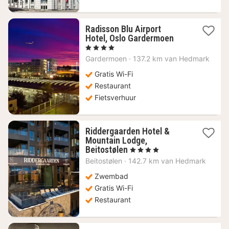
Radisson Blu Airport
1
Hotel, Oslo Gardermoen
nacht
, 4 Sterren
vanaf
Gardermoen
·
137.2 km van Hedmark
159,62
€
Gratis Wi-Fi
Restaurant
Fietsverhuur
Riddergaarden Hotel &
Mountain Lodge,
1
Beitostølen
, 4 Sterren
nacht
Beitostølen
·
142.7 km van Hedmark
vanaf
181,50
Zwembad
€
Gratis Wi-Fi
Restaurant