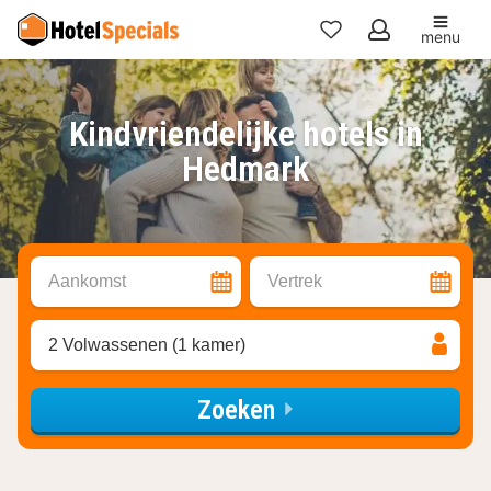
menu
Mijn
favorieten
Kindvriendelijke hotels in
Hedmark
Aankomst
Vertrek
2 Volwassenen (1 kamer)
Zoeken