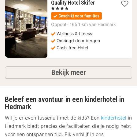
1
Quality Hotel Skifer
nacht
, 4 Sterren
vanaf
Geschikt voor families
144,74
€
Oppdal
·
165.1 km van Hedmark
Wellness & fitness
Omringd door bergen
Cash-free Hotel
hotels
Bekijk meer
Beleef een avontuur in een kinderhotel in
Hedmark
Wil je er even tussenuit met de kids? Een
kinderhotel
in
Hedmark biedt precies de faciliteiten die je nodig hebt
voor een ontspannen tijd. Elk verblijf in ons