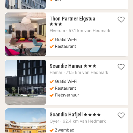
1
Thon Partner Elgstua
nacht
, 3 Sterren
vanaf
Elverum
·
57.1 km van Hedmark
165,34
€
Gratis Wi-Fi
Restaurant
1
Scandic Hamar
, 3 Sterren
nacht
Hamar
·
71.5 km van Hedmark
vanaf
95,86
Gratis Wi-Fi
€
Restaurant
Fietsverhuur
1
Scandic Hafjell
, 4 Sterren
nacht
Oyer
·
62.4 km van Hedmark
vanaf
76,49
Zwembad