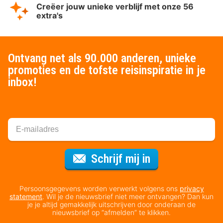
Creëer jouw unieke verblijf met onze 56
extra's
Ontvang net als 90.000 anderen, unieke
promoties en de tofste reisinspiratie in je
inbox!
Voor de nieuws
Schrijf mij in
Persoonsgegevens worden verwerkt volgens ons
privacy
statement
. Wil je de nieuwsbrief niet meer ontvangen? Dan kun
je je altijd gemakkelijk uitschrijven door onderaan de
nieuwsbrief op “afmelden” te klikken.