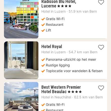
Radisson Blu Hotel,
1
Lucerne
, 4 Sterren
nacht
Hotel in
Luzern
·
51.9 km van Bern
vanaf
234,11
Gratis Wi-Fi
€
Restaurant
Lift
1
Hotel Royal
nacht
Hotel in
Luzern
·
54.7 km van Bern
vanaf
275,11
Panorama-uitzicht op het meer
€
Rustige ligging
Toplocatie voor wandelen & fietsen
Best Western Premier
1
Hotel Beaulac
, 4 Sterren
nacht
Hotel in
Neuchâtel
·
62.5 km van Bern
vanaf
195,25
Gratis Wi-Fi
€
Restaurant