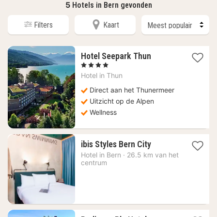
5
Hotels in Bern gevonden
Filters
Kaart
1
Hotel Seepark Thun
nacht
, 4 Sterren
vanaf
Hotel in
Thun
208,74
€
Direct aan het Thunermeer
Uitzicht op de Alpen
Wellness
1
ibis Styles Bern City
nacht
Hotel in
Bern
·
26.5 km van het
vanaf
centrum
171,28
€