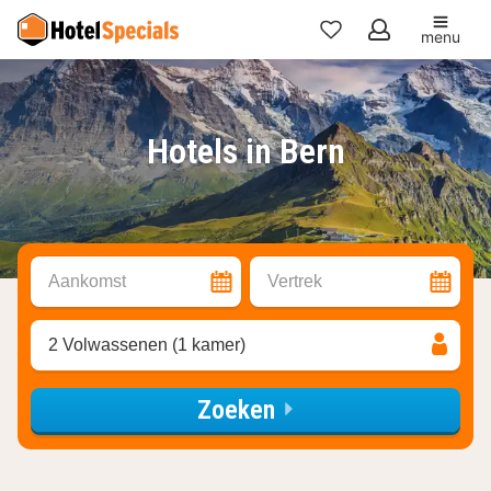
menu
Mijn
favorieten
Hotels in Bern
Aankomst
Vertrek
2 Volwassenen (1 kamer)
Zoeken