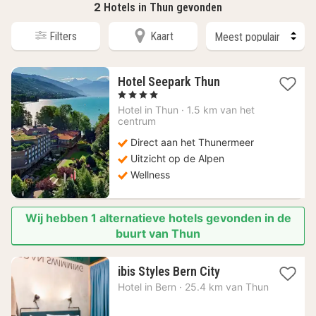
2
Hotels in Thun gevonden
Filters
Kaart
1
Hotel Seepark Thun
nacht
, 4 Sterren
vanaf
Hotel in
Thun
·
1.5 km van het
208,25
centrum
€
Direct aan het Thunermeer
Uitzicht op de Alpen
Wellness
Wij hebben 1 alternatieve hotels gevonden in de
buurt van Thun
1
ibis Styles Bern City
nacht
Hotel in
Bern
·
25.4 km van Thun
vanaf
170,87