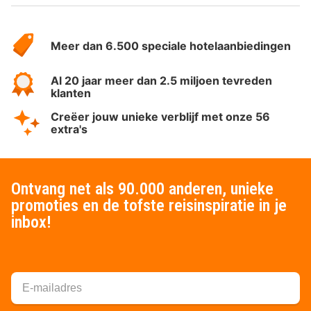
Over
HotelSpecials
Meer dan 6.500 speciale hotelaanbiedingen
Al 20 jaar meer dan 2.5 miljoen tevreden
klanten
Creëer jouw unieke verblijf met onze 56
extra's
Ontvang net als 90.000 anderen, unieke
promoties en de tofste reisinspiratie in je
inbox!