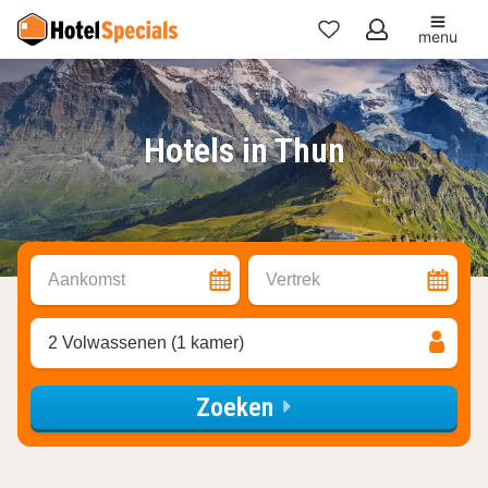
menu
Mijn
favorieten
Hotels in Thun
Aankomst
Vertrek
2 Volwassenen (1 kamer)
Zoeken