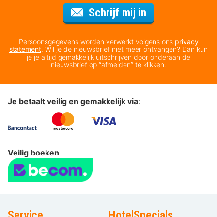
Voor de nieuws
Schrijf mij in
Persoonsgegevens worden verwerkt volgens ons
privacy
statement
. Wil je de nieuwsbrief niet meer ontvangen? Dan kun
je je altijd gemakkelijk uitschrijven door onderaan de
nieuwsbrief op “afmelden” te klikken.
Je betaalt veilig en gemakkelijk via:
Veilig boeken
Service
HotelSpecials