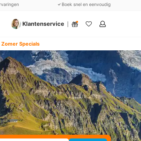
rvaringen
Boek snel en eenvoudig
Klantenservice
Mijn
favorieten
 Zomer Specials