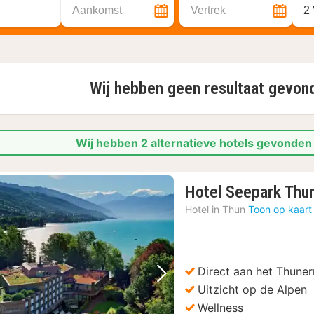
Aankomst
Vertrek
2
Wij hebben geen resultaat gevo
Wij hebben 2 alternatieve hotels gevonden
Hotel Seepark Thu
Hotel in
Thun
Toon op kaart
Direct aan het Thune
Vorige foto
Volgende foto
Uitzicht op de Alpen
Wellness