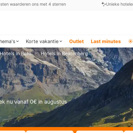
sten waarderen ons met 4 sterren
Unieke hotele
hema's
Korte vakantie
Outlet
Last minutes
☀️
Hotels in Bern
Hotels in Beatenberg
ek nu vanaf 0€ in augustus