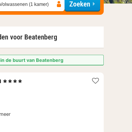
Zoeken
 Volwassenen (1 kamer)
nden voor
Beatenberg
 in de buurt van Beatenberg
1
n
, 4 Sterren
nacht
vanaf
208,25
€
rmeer