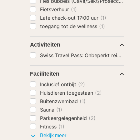
Fles bubbels (Cava/Sekt/Prosecco)
(1)
Fietsverhuur
(1)
Late check-out 17:00 uur
(1)
toegang tot de wellness
(1)
Activiteiten
Swiss Travel Pass: Onbeperkt reizen met t
Faciliteiten
Inclusief ontbijt
(2)
Huisdieren toegestaan
(2)
Buitenzwembad
(1)
Sauna
(1)
Parkeergelegenheid
(2)
Fitness
(1)
Faciliteiten
Bekijk meer