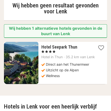
Wij hebben geen resultaat gevonden
voor
Lenk
Wij hebben 1 alternatieve hotels gevonden in de
buurt van Lenk
1
Hotel Seepark Thun
nacht
, 4 Sterren
vanaf
Hotel in
Thun
·
35.2 km van Lenk
209,23
€
Direct aan het Thunermeer
Uitzicht op de Alpen
Wellness
Hotels in Lenk voor een heerlijk verblijf