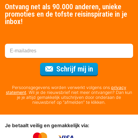
Ontvang net als 90.000 anderen, unieke
promoties en de tofste reisinspiratie in je
inbox!
Voor de nieuws
Schrijf mij in
Persoonsgegevens worden verwerkt volgens ons
privacy
statement
. Wil je de nieuwsbrief niet meer ontvangen? Dan kun
je je altijd gemakkelijk uitschrijven door onderaan de
nieuwsbrief op “afmelden” te klikken.
Je betaalt veilig en gemakkelijk via: