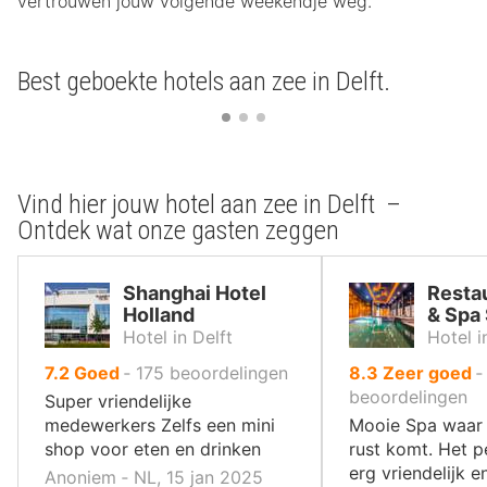
vertrouwen jouw volgende weekendje weg.
Best geboekte hotels aan zee in Delft.
Vind hier jouw hotel aan zee in Delft –
Ontdek wat onze gasten zeggen
Shanghai Hotel
Restau
Holland
& Spa 
Hotel in Delft
Hotel i
uit
uit
7.2
Goed
‐
175
beoordelingen
8.3
Zeer goed
10
10
beoordelingen
Super vriendelijke
,
,
medewerkers Zelfs een mini
Mooie Spa waar j
shop voor eten en drinken
rust komt. Het p
erg vriendelijk e
Anoniem ‐ NL, 15 jan 2025