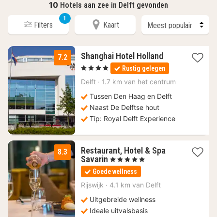
10
Hotels aan zee in Delft gevonden
1
Filters
Kaart
1
Shanghai Hotel Holland
7.2
nacht
, 4 Sterren
Rustig gelegen
vanaf
94,50
Delft
·
1.7 km van het centrum
€
Tussen Den Haag en Delft
Naast De Delftse hout
Tip: Royal Delft Experience
Restaurant, Hotel & Spa
8.3
1
Savarin
, 5 Sterren
nacht
Goede wellness
vanaf
145,23
Rijswijk
·
4.1 km van Delft
€
Uitgebreide wellness
Ideale uitvalsbasis