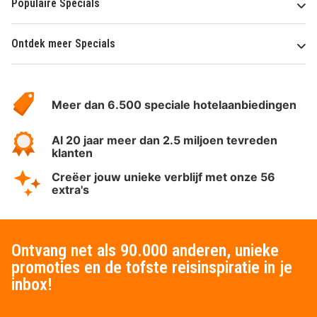
Populaire Specials
Ontdek meer Specials
Over
HotelSpecials
Meer dan 6.500 speciale hotelaanbiedingen
Al 20 jaar meer dan 2.5 miljoen tevreden
klanten
Creëer jouw unieke verblijf met onze 56
extra's
Ontvang net als 90.000 anderen, unieke
promoties en de tofste reisinspiratie in je
inbox!