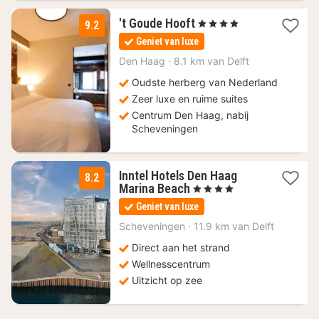
1
't Goude Hooft
, 4 Sterren
9.2
nacht
Geniet van luxe
vanaf
179
Den Haag
·
8.1 km van Delft
€
Oudste herberg van Nederland
Zeer luxe en ruime suites
Centrum Den Haag, nabij
Scheveningen
Inntel Hotels Den Haag
8.2
1
Marina Beach
, 4 Sterren
nacht
Geniet van luxe
vanaf
94
Scheveningen
·
11.9 km van Delft
€
Direct aan het strand
Wellnesscentrum
Uitzicht op zee