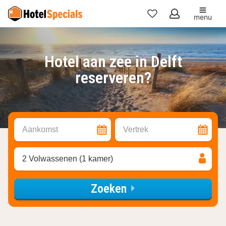
menu
Mijn
favorieten
Hotel aan zee in Delft
reserveren?
Aankomst
Vertrek
2 Volwassenen (1 kamer)
Zoeken