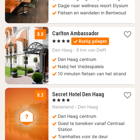
Dagje naar wellness resort Elysium
Fietsen en wandelen in Bentwoud
1
Carlton Ambassador
8.8
nacht
, 4 Sterren
Rustig gelegen
vanaf
125,10
Den Haag
·
9 km van Delft
€
Den Haag centrum
Nabij het Vredespaleis
10 minuten fietsen van het strand
2
Secret Hotel Den Haag
8.3
nachten
, 4 Sterren
vanaf
Nederland
›
Den Haag
124
€
Den Haag centrum
Goed te bereiken vanaf Centraal
Station
Tramhaltes voor de deur