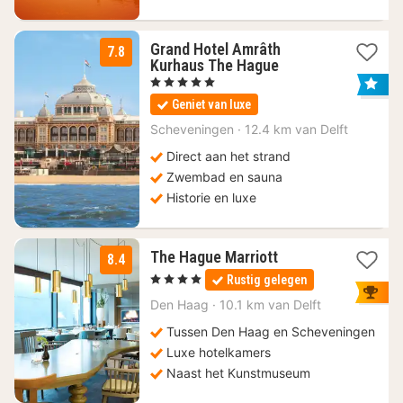
Grand Hotel Amrâth
7.8
1
Kurhaus The Hague
nacht
, 5 Sterren
vanaf
Geniet van luxe
130,92
€
Scheveningen
·
12.4 km van Delft
Direct aan het strand
Zwembad en sauna
Historie en luxe
1
The Hague Marriott
8.4
nacht
, 4 Sterren
Rustig gelegen
vanaf
125
Den Haag
·
10.1 km van Delft
€
Tussen Den Haag en Scheveningen
Luxe hotelkamers
Naast het Kunstmuseum