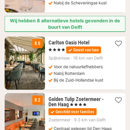
Nabij de Scheveningse kust
Wij hebben 8 alternatieve hotels gevonden in de
buurt van Delft
1
Carlton Oasis Hotel
8.0
nacht
, 4 Sterren
Geniet van luxe
vanaf
99
Spijkenisse
·
18 km van Delft
€
Voor de natuurliefhebbers
Nabij Rotterdam
Bij de Zuid-Hollandse kust
Golden Tulip Zoetermeer -
8.2
1
Den Haag
, 4 Sterren
nacht
Geschikt voor families
vanaf
116,63
Zoetermeer
·
9.3 km van Delft
€
Centraal gelegen bij Den Haag