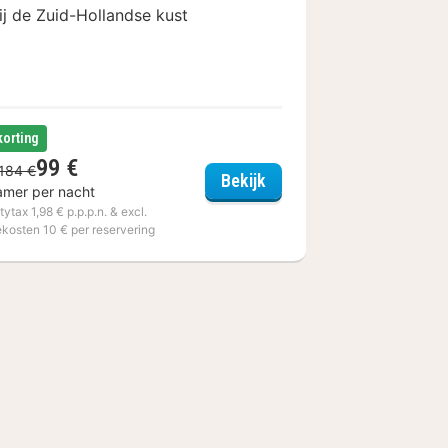
ij de Zuid-Hollandse kust
korting
99 €
184 €
ate
Carlton Oasis Hotel
Bekijk
amer per nacht
itytax 1,98 € p.p.p.n. & excl.
ekosten 10 € per reservering