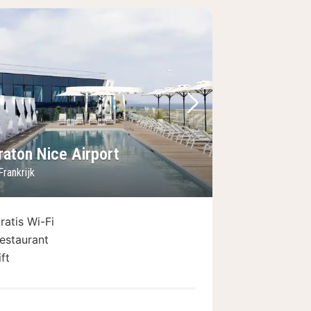
foto
rige foto
Volgende foto
raton Nice Airport
Frankrijk
ratis Wi-Fi
estaurant
ift