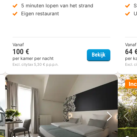
5 minuten lopen van het strand
S
Eigen restaurant
U
Vanaf
Vanaf
el Butler
100 €
64 
Royal Astrid
Bekijk
per kamer per nacht
per k
Excl. citytax 5,30 € p.p.p.n.
Excl. c
Inc
lgende foto
Vorige foto
Volgende 
Vo