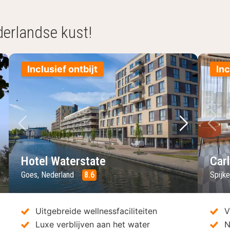
derlandse kust!
Inclusief ontbijt
Inc
lgende foto
Vorige foto
Volgende 
Vo
Hotel Waterstate
Car
Goes, Nederland
8.6
Spijk
Uitgebreide wellnessfaciliteiten
V
Luxe verblijven aan het water
N