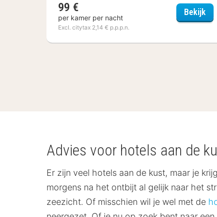
99 €
HO
Bekijk
per kamer per nacht
Excl. citytax 2,14 € p.p.p.n.
(3
hotels)
Advies voor hotels aan de ku
Er zijn veel hotels aan de kust, maar je krij
morgens na het ontbijt al gelijk naar het 
zeezicht. Of misschien wil je wel met de
h
neergezet. Of je nu op zoek bent naar een