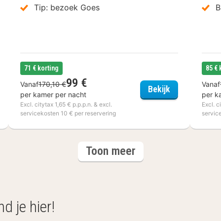
Tip: bezoek Goes
B
71 € korting
85 € 
99 €
Vanaf
170,10 €
Vanaf
y Hotel Terneuzen
Hotel Waterst
Bekijk
per kamer per nacht
per k
Excl. citytax 1,65 € p.p.p.n. & excl.
Excl. c
servicekosten 10 € per reservering
servic
hotels
Toon meer
d je hier!