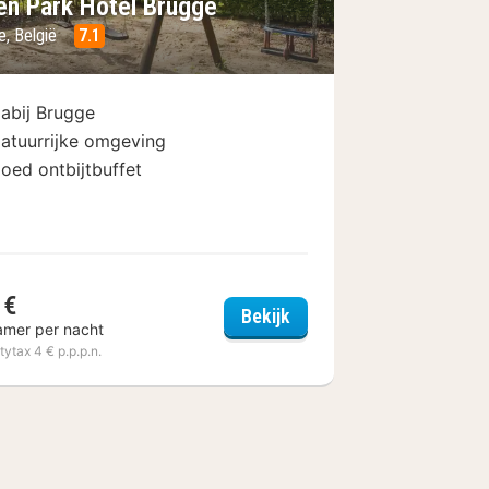
en Park Hotel Brugge
e, België
7.1
abij Brugge
atuurrijke omgeving
oed ontbijtbuffet
 €
ge
Green Park Hotel Brugge
Bekijk
amer per nacht
itytax 4 € p.p.p.n.