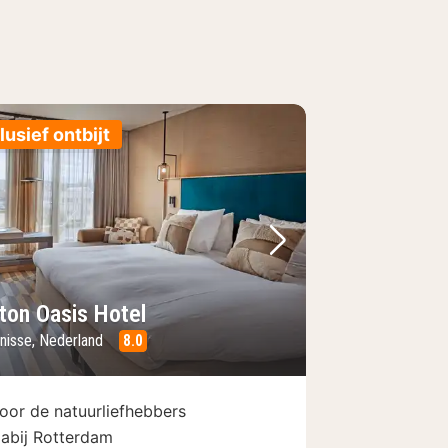
lusief ontbijt
foto
rige foto
Volgende foto
lton Oasis Hotel
enisse, Nederland
8.0
oor de natuurliefhebbers
abij Rotterdam