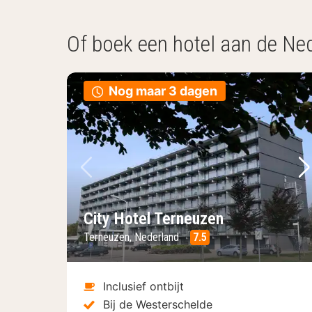
Of boek een hotel aan de Ne
Nog maar 3 dagen
Vorige foto
Vo
City Hotel Terneuzen
Terneuzen, Nederland
7.5
Inclusief ontbijt
Bij de Westerschelde