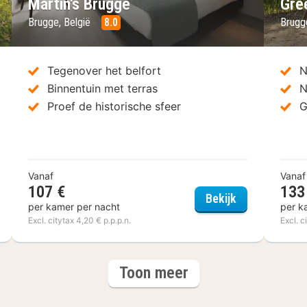
Martin's Brugge
Gre
Brugge, België
8.0
Brugg
Tegenover het belfort
N
Binnentuin met terras
N
Proef de historische sfeer
G
Vanaf
Vanaf
el – Restaurant Weinebrugge
107 €
133
Martin's Brug
Bekijk
per kamer per nacht
per k
Excl. citytax 4,20 € p.p.p.n.
Excl. c
hotels
Toon meer