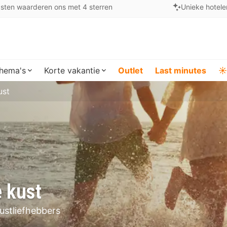
sten waarderen ons met 4 sterren
Unieke hotele
hema's
Korte vakantie
Outlet
Last minutes
☀️
ust
e kust
kustliefhebbers