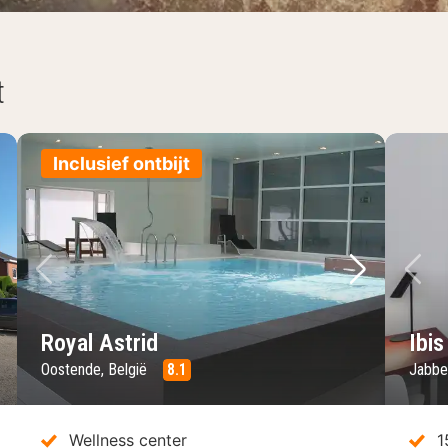
t
Inclusief ontbijt
lgende foto
Vorige foto
Volgende 
Vo
Royal Astrid
Ibi
Oostende, België
8.1
Jabbe
Wellness center
1