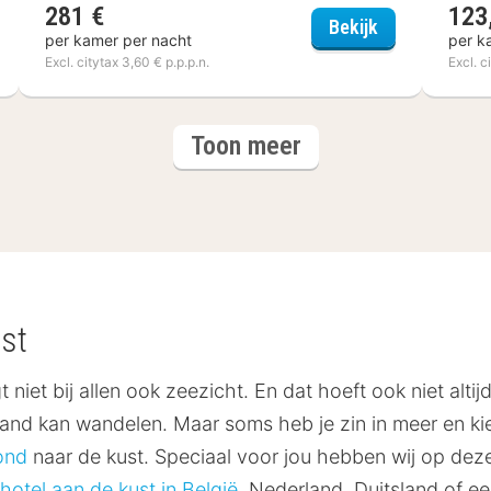
281 €
123
TEL BAHIA
Hôtel Cap Pir
Bekijk
per kamer per nacht
per k
Excl. citytax 3,60 € p.p.p.n.
Excl. c
hotels
Toon meer
st
gt niet bij allen ook zeezicht. En dat hoeft ook niet alti
strand kan wandelen. Maar soms heb je zin in meer en ki
ond
naar de kust. Speciaal voor jou hebben wij op dez
hotel aan de kust in België
, Nederland, Duitsland of een