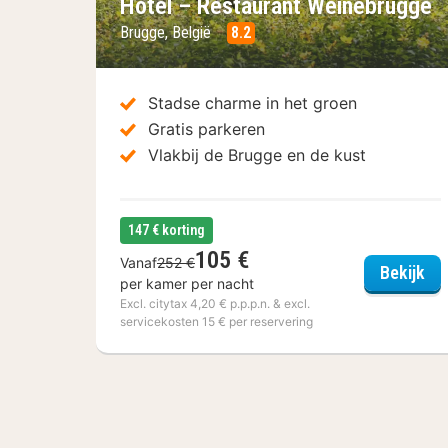
Hotel – Restaurant Weinebrugge
Brugge, België
8.2
Stadse charme in het groen
Gratis parkeren
Vlakbij de Brugge en de kust
147 € korting
105 €
Vanaf
252 €
Hot
Bekijk
per kamer per nacht
Excl. citytax 4,20 € p.p.p.n. & excl.
servicekosten 15 € per reservering
(6
hotels)