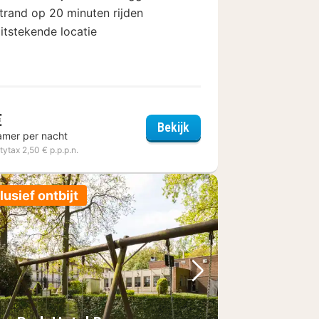
trand op 20 minuten rijden
itstekende locatie
€
Ibis budget Brugge Jabb
Bekijk
amer per nacht
itytax 2,50 € p.p.p.n.
lusief ontbijt
foto
rige foto
Volgende foto