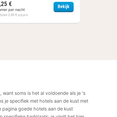
,25 €
ate
Sheraton Nice Airport
Bekijk
amer per nacht
itytax 2,95 € p.p.p.n.
jd, want soms is het al voldoende als je 's
es je specifiek met hotels aan de kust met
e pagina goede hotels aan de kust
 specifieke badplaats: je vindt het hier.