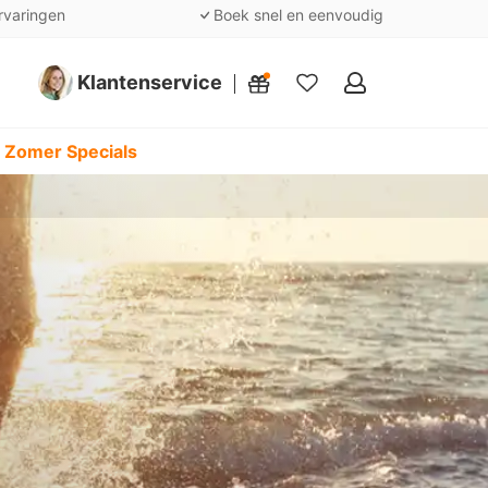
rvaringen
Boek snel en eenvoudig
Klantenservice
Mijn
favorieten
 Zomer Specials