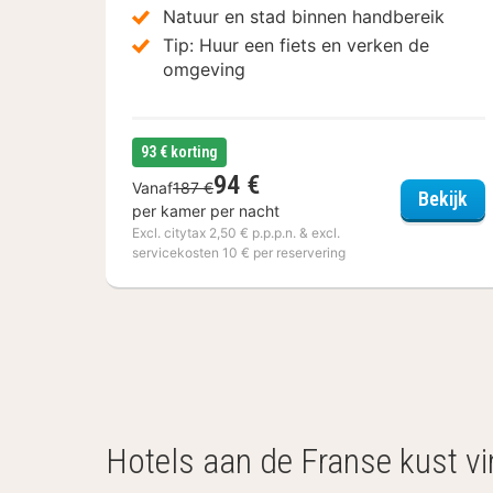
Natuur en stad binnen handbereik
Tip: Huur een fiets en verken de
omgeving
93 € korting
94 €
Vanaf
187 €
Cit
Bekijk
per kamer per nacht
Excl. citytax 2,50 € p.p.p.n. & excl.
servicekosten 10 € per reservering
(3
hotels)
Hotels aan de Franse kust vin