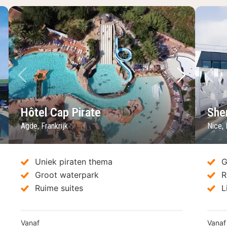
lgende foto
Vorige foto
Volgende 
Vo
Hôtel Cap Pirate
She
Agde, Frankrijk
Nice, 
Uniek piraten thema
G
Groot waterpark
R
Ruime suites
L
Vanaf
Vanaf