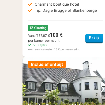
Charmant boutique hotel
Tip: Dagje Brugge of Blankenberge
58 € korting
100 €
Vanaf
157,67 €
Hot
Bekijk
per kamer per nacht
incl. citytax
excl. servicekosten 15 € per reservering
Inclusief ontbijt
Vorige foto
Vo