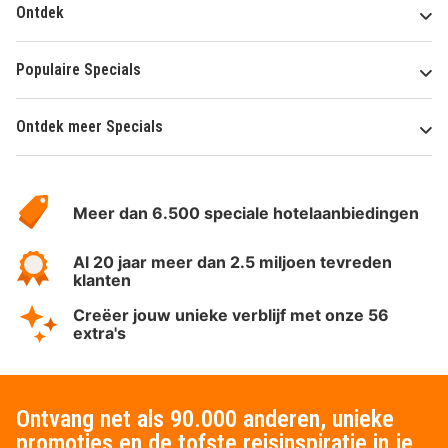
Ontdek
Populaire Specials
Ontdek meer Specials
Over
HotelSpecials
Meer dan 6.500 speciale hotelaanbiedingen
Al 20 jaar meer dan 2.5 miljoen tevreden
klanten
Creëer jouw unieke verblijf met onze 56
extra's
Ontvang net als 90.000 anderen, unieke
promoties en de tofste reisinspiratie in je