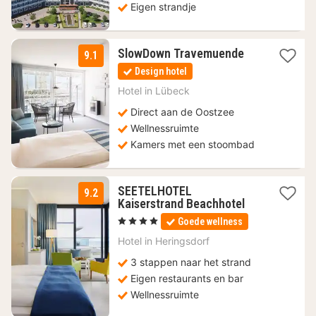
Eigen strandje
1
SlowDown Travemuende
9.1
nacht
Design hotel
vanaf
155
Hotel in
Lübeck
€
Direct aan de Oostzee
Wellnessruimte
Kamers met een stoombad
SEETELHOTEL
9.2
1
Kaiserstrand Beachhotel
nacht
, 4 Sterren
Goede wellness
vanaf
191,53
Hotel in
Heringsdorf
€
3 stappen naar het strand
Eigen restaurants en bar
Wellnessruimte