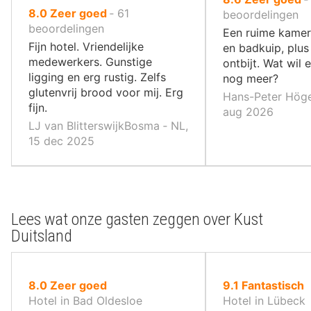
uit
8.0
Zeer goed
‐
61
10
beoordelingen
10
beoordelingen
,
Een ruime kamer
,
Fijn hotel. Vriendelijke
en badkuip, plu
medewerkers. Gunstige
ontbijt. Wat wil 
ligging en erg rustig. Zelfs
nog meer?
glutenvrij brood voor mij. Erg
Hans-Peter Höger
fijn.
aug 2026
LJ van BlitterswijkBosma ‐ NL,
15 dec 2025
Lees wat onze gasten zeggen over Kust
Duitsland
uit
uit
8.0
Zeer goed
9.1
Fantastisch
10
10
Hotel in Bad Oldesloe
Hotel in Lübeck