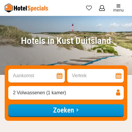
menu
Mijn
favorieten
Hotels in Kust Duitsland
Aankomst
Vertrek
2 Volwassenen (1 kamer)
Zoeken