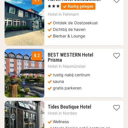
nacht
, 3 Sterren
Rustig gelegen
vanaf
139
Hotel in
Fehmarn
€
Ontdek de Oostzeekust
Dichtbij de haven
Bierbar & Lounge
BEST WESTERN Hotel
8.2
1
Prisma
nacht
Hotel in
Neumünster
vanaf
88,50
rustig nabij centrum
€
sauna
gratis parkeren
1
Tides Boutique Hotel
nacht
Hotel in
Norden
vanaf
192,30
Wellness
€