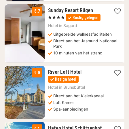
2
Sunday Resort Rügen
8.7
nachten
, 4 Sterren
Rustig gelegen
vanaf
99
Hotel in
Sagard
€
Uitgebreide wellnessfaciliteiten
Direct aan het Jasmund Nationaal
Park
10 minuten van het strand
1
River Loft Hotel
9.0
nacht
Design hotel
vanaf
132
Hotel in
Brunsbüttel
€
Direct aan het Kielerkanaal
Loft Kamer
Spa-aanbiedingen
1
Hafen Hotel Schützenhof
9.1