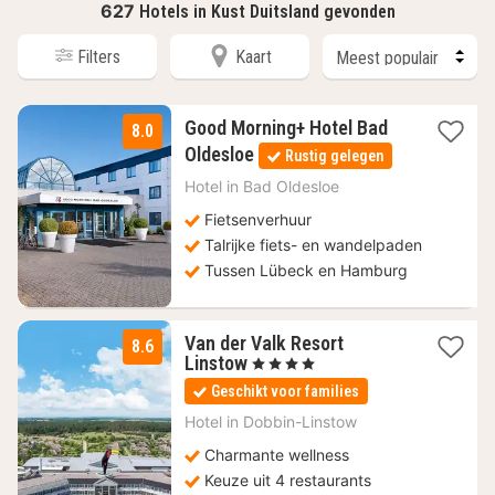
627
Hotels in Kust Duitsland gevonden
Filters
Kaart
Good Morning+ Hotel Bad
8.0
1
Oldesloe
Rustig gelegen
nacht
vanaf
Hotel in
Bad Oldesloe
71,10
Fietsenverhuur
€
Talrijke fiets- en wandelpaden
Tussen Lübeck en Hamburg
Van der Valk Resort
8.6
1
Linstow
, 4 Sterren
nacht
Geschikt voor families
vanaf
100,49
Hotel in
Dobbin-Linstow
€
Charmante wellness
Keuze uit 4 restaurants