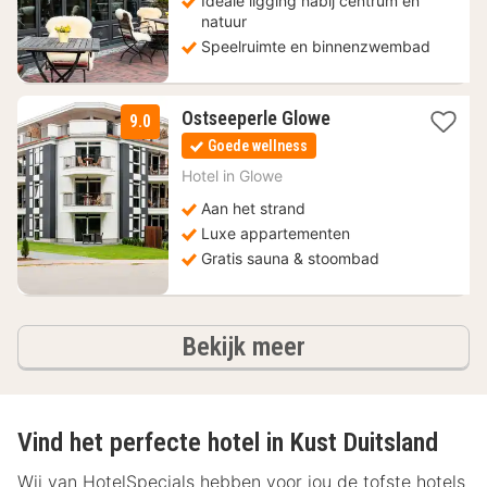
Ideale ligging nabij centrum en
natuur
Speelruimte en binnenzwembad
3
Ostseeperle Glowe
9.0
nachten
Goede wellness
vanaf
94
Hotel in
Glowe
€
Aan het strand
Luxe appartementen
Gratis sauna & stoombad
hotels
Bekijk meer
Vind het perfecte hotel in Kust Duitsland
Wij van HotelSpecials hebben voor jou de tofste hotels