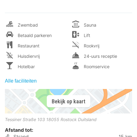
Zwembad
Sauna
Betaald parkeren
Lift
Restaurant
Rookvrij
Huisdiervrij
24-uurs receptie
Hotelbar
Roomservice
Alle faciliteiten
Bekijk op kaart
Tessiner Straße 103
18055
Rostock
Duitsland
Afstand tot:
Strand
15 km