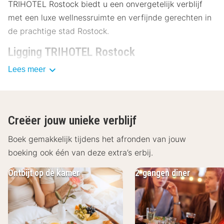
TRIHOTEL Rostock biedt u een onvergetelijk verblijf
met een luxe wellnessruimte en verfijnde gerechten in
de prachtige stad Rostock.
Ligging TRIHOTEL Rostock
Lees meer
Het TRIHOTEL Rostock ligt op slechts enkele
kilometers van het stadscentrum en biedt u toegang
tot vele attracties:
Kröpeliner Tor: 3 kilometer
Creëer jouw unieke verblijf
St. Mary's Church: 3.5 kilometer
Boek gemakkelijk tijdens het afronden van jouw
Hanse Sail Rostock: 4 kilometer
Dierentuin van Rostock: 5 kilometer
boeking ook één van deze extra’s erbij.
Warnemünde-strand: 15 kilometer
Ontbijt op de kamer
2-gangen diner
Faciliteiten TRIHOTEL Rostock
In het TRIHOTEL Rostock vind je stijlvolle kamers met
comfortabele bedden, die je een goede nachtrust