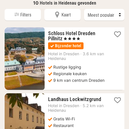
10
Hotels in Heidenau gevonden
Filters
Kaart
Schloss Hotel Dresden
1
Pillnitz
, 4 Sterren
nacht
Bijzonder hotel
vanaf
199,28
Hotel in
Dresden
·
3.6 km van
Heidenau
€
Rustige ligging
Regionale keuken
9 km van centrum Dresden
1
Landhaus Lockwitzgrund
nacht
Hotel in
Dresden
·
5.2 km van
vanaf
Heidenau
73,32
Gratis Wi-Fi
€
Restaurant