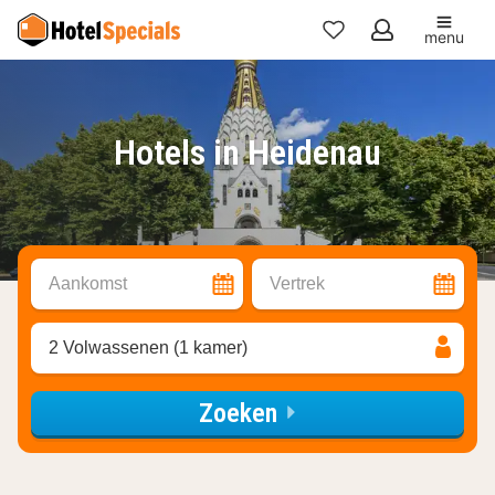
menu
Mijn
favorieten
Hotels in Heidenau
Aankomst
Vertrek
2 Volwassenen (1 kamer)
Zoeken