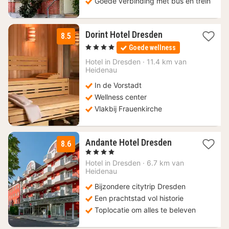
Goede verbinding met bus en trein
1
Dorint Hotel Dresden
8.5
nacht
, 4 Sterren
Goede wellness
vanaf
84,91
Hotel in
Dresden
·
11.4 km van
Heidenau
€
In de Vorstadt
Wellness center
Vlakbij Frauenkirche
1
Andante Hotel Dresden
8.6
nacht
, 4 Sterren
vanaf
Hotel in
Dresden
·
6.7 km van
98,59
Heidenau
€
Bijzondere citytrip Dresden
Een prachtstad vol historie
Toplocatie om alles te beleven