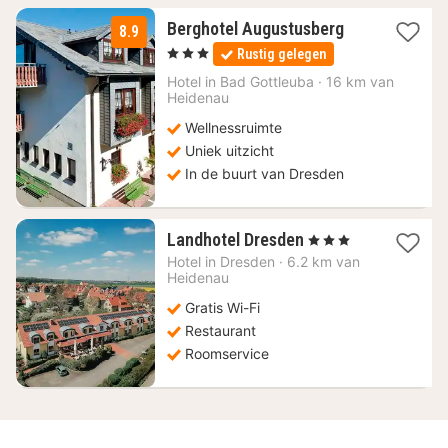
3
Berghotel Augustusberg
8.9
nachten
, 3 Sterren
Rustig gelegen
vanaf
86,67
Hotel in
Bad Gottleuba
·
16 km van
Heidenau
€
Wellnessruimte
Uniek uitzicht
In de buurt van Dresden
1
Landhotel Dresden
, 3 Sterren
nacht
Hotel in
Dresden
·
6.2 km van
vanaf
Heidenau
83,06
Gratis Wi-Fi
€
Restaurant
Roomservice