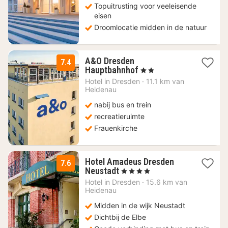
Topuitrusting voor veeleisende
eisen
Droomlocatie midden in de natuur
A&O Dresden
7.4
2
Hauptbahnhof
, 2 Sterren
nachten
Hotel in
Dresden
·
11.1 km van
vanaf
Heidenau
65,21
nabij bus en trein
€
recreatieruimte
Frauenkirche
Hotel Amadeus Dresden
7.6
1
Neustadt
, 4 Sterren
nacht
Hotel in
Dresden
·
15.6 km van
vanaf
Heidenau
126,14
Midden in de wijk Neustadt
€
Dichtbij de Elbe