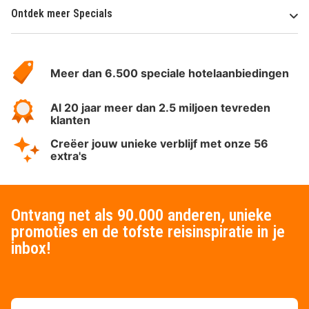
Ontdek meer Specials
Over
HotelSpecials
Meer dan 6.500 speciale hotelaanbiedingen
Al 20 jaar meer dan 2.5 miljoen tevreden
klanten
Creëer jouw unieke verblijf met onze 56
extra's
Ontvang net als 90.000 anderen, unieke
promoties en de tofste reisinspiratie in je
inbox!