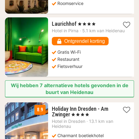
Roomservice
1
Laurichhof
, 4 Sterren
nacht
Hotel in
Pirna
·
5.1 km van Heidenau
vanaf
135,42
Ontgrendel korting
€
Gratis Wi-Fi
Restaurant
Fietsverhuur
Wij hebben 7 alternatieve hotels gevonden in de
buurt van Heidenau
Holiday Inn Dresden - Am
8.9
1
Zwinger
, 4 Sterren
nacht
Hotel in
Dresden
·
13.1 km van
vanaf
Heidenau
125,08
Charmant boetiekhotel
€