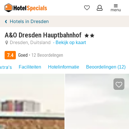
menu
Mijn
Hotels in Dresden
favorieten
A&O Dresden Hauptbahnhof
, 2 Sterren
Dresden
Duitsland
- Bekijk op kaart
7.4
Goed
12 Beoordelingen
xtra's
Faciliteiten
Hotelinformatie
Beoordelingen (12)