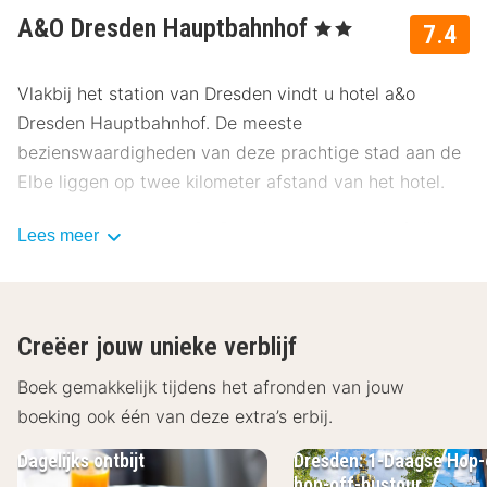
A&O Dresden Hauptbahnhof
, 2 Sterren
7.4
Vlakbij het station van Dresden vindt u hotel a&o
Dresden Hauptbahnhof. De meeste
bezienswaardigheden van deze prachtige stad aan de
Elbe liggen op twee kilometer afstand van het hotel.
De hotelkamers van a&o Dresden Hauptbahnhof zijn
Lees meer
ruim en kleurrijk ingericht en beschikken allen over een
televisie en een badkamer met een douche en een
toilet. Er is ook een aantal familiekamers beschikbaar.
Creëer jouw unieke verblijf
In de gezellige Skybar kunt u genieten van een breed
assortiment aan dranken. In de zomermaanden is het
Boek gemakkelijk tijdens het afronden van jouw
ook heerlijk toeven met een cocktail op het dakterras.
boeking ook één van deze extra’s erbij.
Voor een hapje kunt u terecht in de directe omgeving
Dagelijks ontbijt
Dresden: 1-Daagse Hop-
van het hotel. Er is parkeergelegenheid tegen betaling.
hop-off-bustour