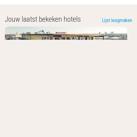
Jouw laatst bekeken hotels
Lijst leegmaken
A&O Dresden Hauptbahnhof
Dresden
,
Duitsland
7.4
/10
nabij bus en trein
recreatieruimte
Frauenkirche