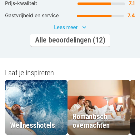
Prijs-kwaliteit
7.1
Gastvrijheid en service
7.4
Lees meer
Alle beoordelingen (12)
Laat je inspireren
Romantisch
Wellnesshotels
overnachten
L