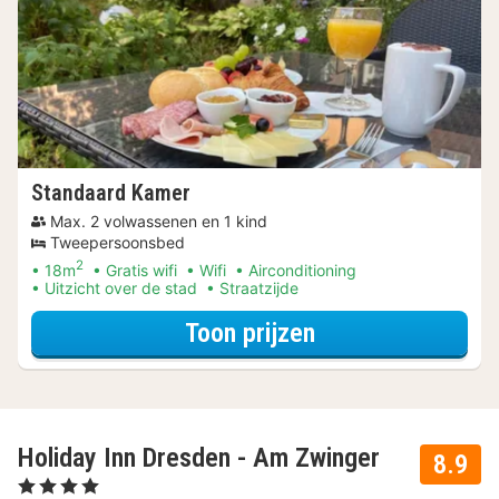
Standaard Kamer
Max. 2 volwassenen en 1 kind
Tweepersoonsbed
2
18m
Gratis wifi
Wifi
Airconditioning
Uitzicht over de stad
Straatzijde
voor Verblijf & Di
Toon prijzen
Holiday Inn Dresden - Am Zwinger
8.9
, 4 Sterren