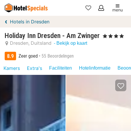
menu
Mijn
Hotels in Dresden
favorieten
Holiday Inn Dresden - Am Zwinger
, 4 Sterren
Dresden
Duitsland
- Bekijk op kaart
8.9
Zeer goed
55 Beoordelingen
Kamers
Extra's
Faciliteiten
Hotelinformatie
Beoord