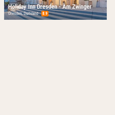
Holiday Inn Dresden - Am Zwinger
Dresden
,
Duitsland
8.9
/10
Charmant boetiekhotel
Topuitrusting voor veeleisende eisen
Droomlocatie midden in de natuur
Hotels in de buurt