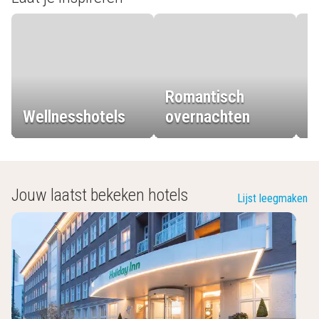
Romantisch
Wellnesshotels
overnachten
L
Jouw laatst bekeken hotels
Lijst leegmaken