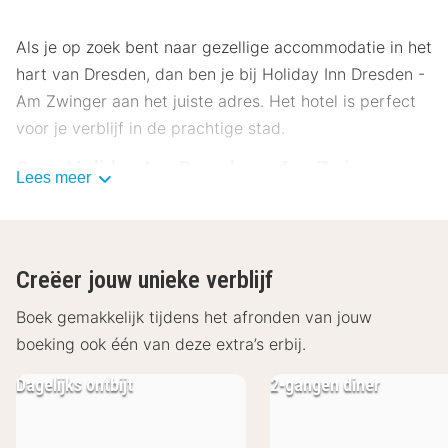
Als je op zoek bent naar gezellige accommodatie in het
hart van Dresden, dan ben je bij Holiday Inn Dresden -
Am Zwinger aan het juiste adres. Het hotel is perfect
voor je verblijf in de prachtige stad.
Over Holiday Inn Dresden - Am Zwinger
Lees meer
Het hotel biedt comfortabele kamers en een
verscheidenheid aan voorzieningen om je verblijf
onvergetelijk te maken. Of je nu op zakenreis bent of
Creëer jouw unieke verblijf
gewoon de bezienswaardigheden wilt verkennen, in
het Holiday Inn Dresden - Am Zwinger vindt je alles
Boek gemakkelijk tijdens het afronden van jouw
wat je nodig hebt voor een aangenaam verblijf.
boeking ook één van deze extra’s erbij.
Faciliteiten Holiday Inn Dresden - Am
Dagelijks ontbijt
2-gangen diner
Zwinger
De kamers zijn modern en comfortabel ingericht en