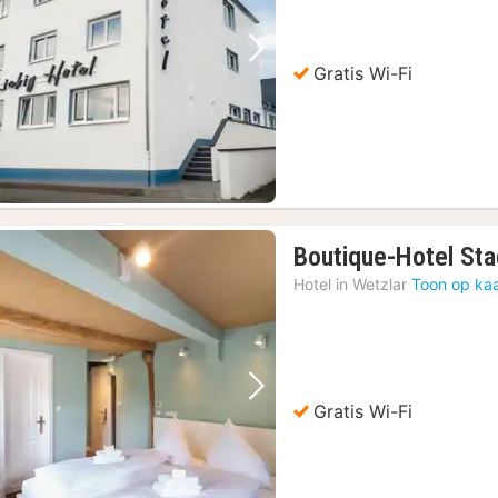
€
Vorige foto
Volgende foto
Gratis Wi-Fi
Boutique-Hotel St
Hotel in
Wetzlar
Toon op kaa
Vorige foto
Volgende foto
Gratis Wi-Fi