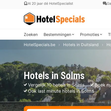
Al 20 jaar dé HotelSpecialist
Ga
Zoeken
Bestemmingen
Promoties
T
HotelSpecials.be
Hotels in Duitsland
Ho
Hotels in Solms
Vergelijk 10 hotels in Solms
Boek nu
Ook last minute hotels in Solms