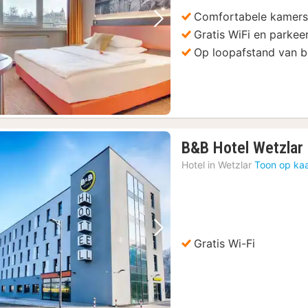
Comfortabele kamers 
Vorige foto
Volgende foto
Gratis WiFi en parkee
Op loopafstand van 
B&B Hotel Wetzlar
Hotel in
Wetzlar
Toon op kaa
Vorige foto
Volgende foto
Gratis Wi-Fi