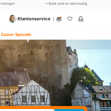
rvaringen
Boek snel en eenvoudig
Klantenservice
Mijn
favorieten
 Zomer Specials