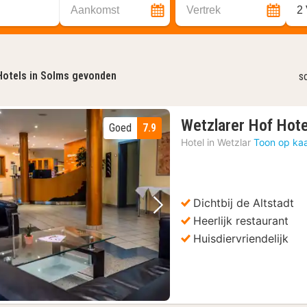
Aankomst
Vertrek
2
Hotels in Solms gevonden
s
Wetzlarer Hof Hote
Goed
7.9
Hotel in
Wetzlar
Toon op kaa
Dichtbij de Altstadt
Vorige foto
Volgende foto
Heerlijk restaurant
Huisdiervriendelijk