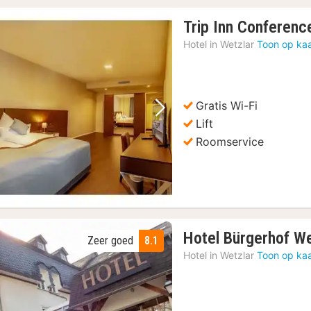
Trip Inn Conferenc
Hotel in
Wetzlar
Toon op kaa
Gratis Wi-Fi
Vorige foto
Volgende foto
Lift
Roomservice
Hotel Bürgerhof We
Zeer goed
8.1
Hotel in
Wetzlar
Toon op kaa