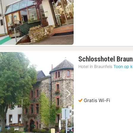
Vorige foto
Volgende foto
Schlosshotel Braun
Hotel in
Braunfels
Toon op k
Vorige foto
Volgende foto
Gratis Wi-Fi
ag en zondag
(2)