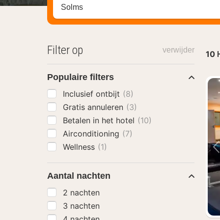
Zoek op hotel, regio of stad
Filter op
verwijder
10
Populaire filters
Inclusief ontbijt
(8)
Gratis annuleren
(3)
Betalen in het hotel
(10)
Airconditioning
(7)
Wellness
(1)
Aantal nachten
2 nachten
3 nachten
4 nachten