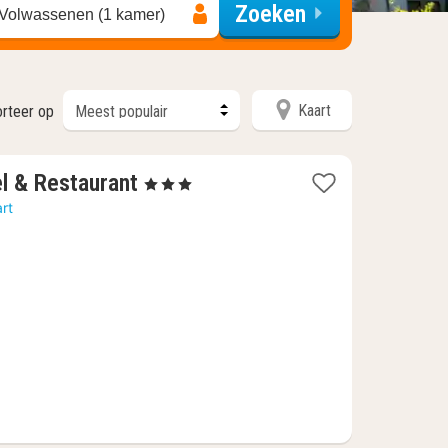
Zoeken
 Volwassenen (1 kamer)
Kaart
orteer op
1
l & Restaurant
, 3 Sterren
nacht
rt
vanaf
106
€