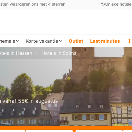
sten waarderen ons met 4 sterren
Unieke hotele
hema's
Korte vakantie
Outlet
Last minutes
☀️
tels in Hessen
Hotels in Solms
 vanaf 55€ in augustus