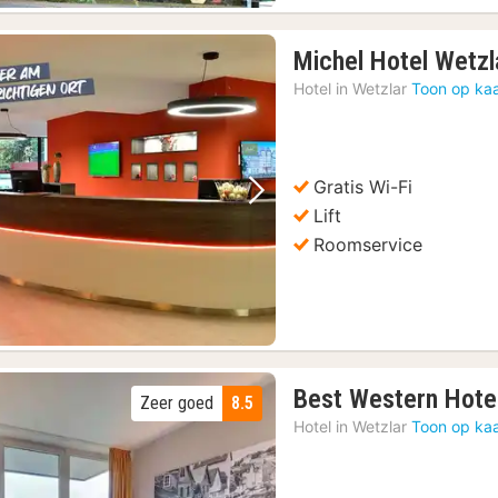
Michel Hotel Wetzl
Hotel in
Wetzlar
Toon op kaa
Gratis Wi-Fi
Vorige foto
Volgende foto
Lift
Roomservice
Best Western Hote
Zeer goed
8.5
Hotel in
Wetzlar
Toon op kaa