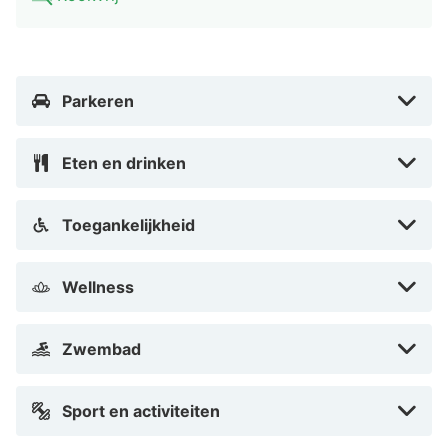
binnenstad. Het Schlosshotel Weilburg wordt omgeven
door de pittoreske Lahnschleife, lindelaantjes en
bossen. Bezoek de kasteelconcerten van Weilburg of
Parkeren
verken de omgeving per fiets of kano op de Lahn.
Eten en drinken
Toegankelijkheid
Wellness
Zwembad
Sport en activiteiten