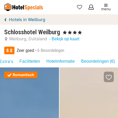
menu
Mijn
Hotels in Weilburg
favorieten
Schlosshotel Weilburg
, 4 Sterren
Weilburg
Duitsland
- Bekijk op kaart
8.8
Zeer goed
6 Beoordelingen
Extra's
Faciliteiten
Hotelinformatie
Beoordelingen (6)
Romantisch