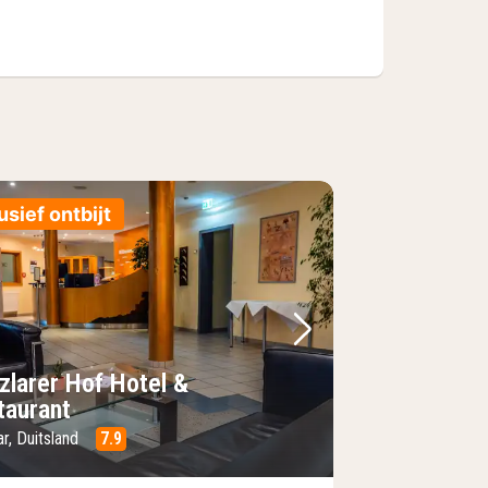
usief ontbijt
foto
rige foto
Volgende foto
zlarer Hof Hotel &
taurant
r, Duitsland
7.9