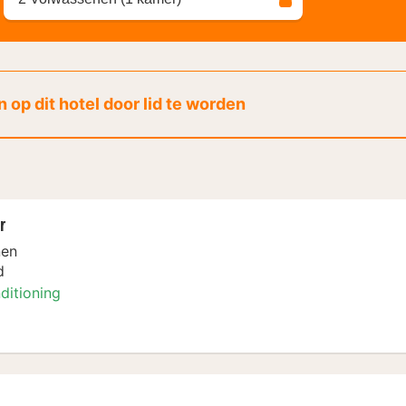
 op dit hotel door lid te worden
r
nen
d
ditioning
amer