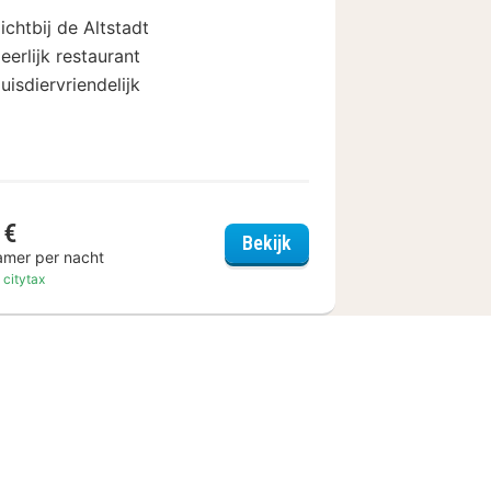
ichtbij de Altstadt
eerlijk restaurant
uisdiervriendelijk
 €
of Wetzlar
Wetzlarer Hof Hotel & R
Bekijk
amer per nacht
. citytax