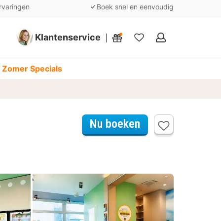
rvaringen
Boek snel en eenvoudig
Klantenservice
Mijn
favorieten
 Zomer Specials
Nu boeken