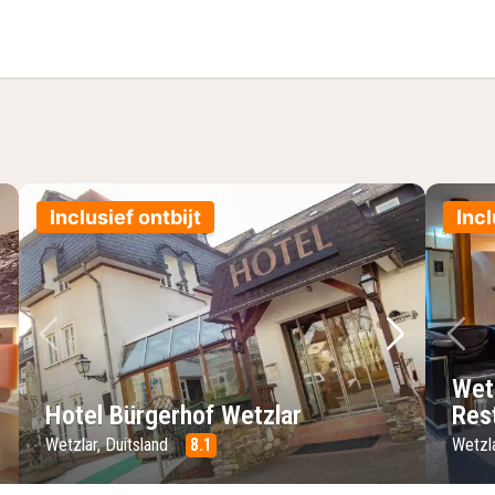
mer
Inclusief ontbijt
Incl
lgende foto
Vorige foto
Volgende 
Vo
Wet
Hotel Bürgerhof Wetzlar
Res
Wetzlar, Duitsland
8.1
Wetzla