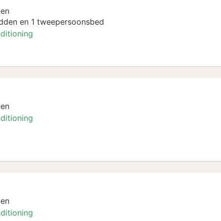
nen
dden en 1 tweepersoonsbed
ditioning
nen
ditioning
mer
nen
ditioning