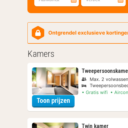
Ontgrendel exclusieve kortingen
Kamers
Tweepersoonskame
Max. 2 volwasse
Tweepersoonsbe
Gratis wifi
Aircon
voor Tweepersoonsk
Toon prijzen
Twin kamer