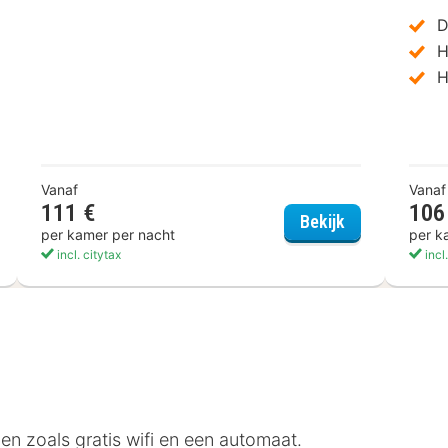
D
H
H
Vanaf
Vanaf
111 €
106
t Western Hotel Wetzlar
Hotel Bürgerh
Bekijk
per kamer per nacht
per k
incl. citytax
incl
en zoals gratis wifi en een automaat.