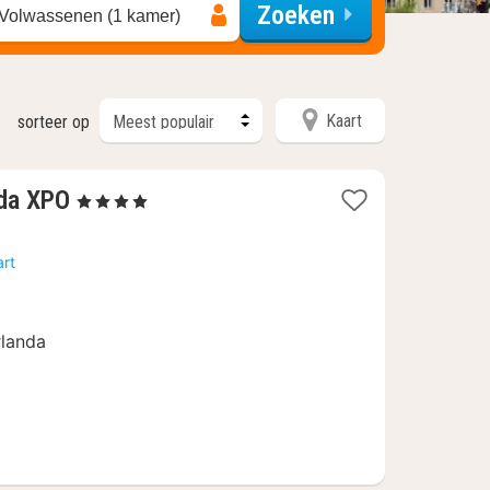
Zoeken
 Volwassenen (1 kamer)
Kaart
sorteer op
1
nda XPO
, 4 Sterren
nacht
vanaf
art
96,24
€
rlanda