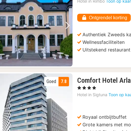
Hotel in
Rimbo
Toon op kaar
Ontgrendel korting
Vorige foto
Volgende foto
Authentiek Zweeds ka
Wellnessfaciliteiten
Uitstekend restaurant
Comfort Hotel Arla
Goed
7.8
, 4 Sterren
Hotel in
Sigtuna
Toon op ka
Royaal ontbijtbuffet
Vorige foto
Volgende foto
Grote kamers met mo