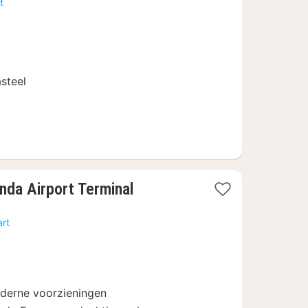
t
vanaf
74,81
€
steel
1
nda Airport Terminal
nacht
vanaf
art
118,14
€
derne voorzieningen