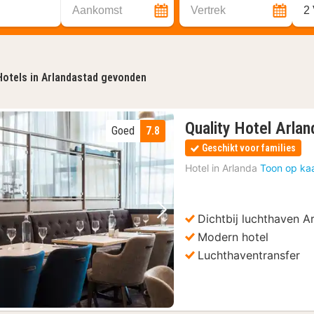
Aankomst
Vertrek
2
Hotels in Arlandastad gevonden
Quality Hotel Arla
Goed
7.8
Geschikt voor families
Hotel in
Arlanda
Toon op ka
Dichtbij luchthaven A
Vorige foto
Volgende foto
Modern hotel
Luchthaventransfer