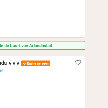
in de buurt van Arlandastad
1
nda
, 3 Sterren
Rustig gelegen
nacht
art
vanaf
78,91
€