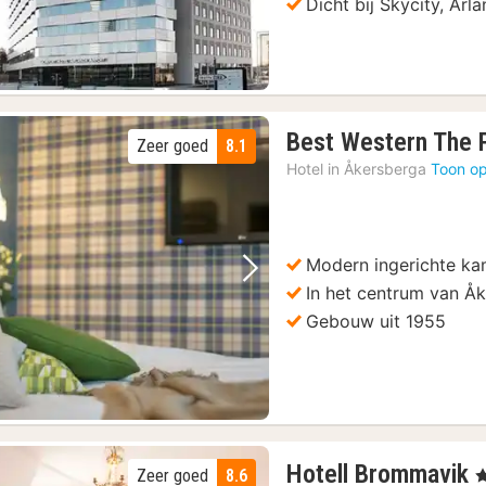
Dicht bij Skycity, Ar
Best Western The P
Zeer goed
8.1
Hotel in
Åkersberga
Toon op
Modern ingerichte ka
Vorige foto
Volgende foto
In het centrum van Å
Gebouw uit 1955
Hotell Brommavik
Zeer goed
8.6
, 