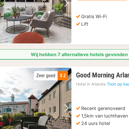
 Entree
(3)
Vorige foto
Volgende foto
 in de Baltische Zee
(3)
Gratis Wi-Fi
penluchtmuseum
(3)
Lift
(3)
Wij hebben 7 alternatieve hotels gevonden 
Good Morning Arla
Zeer goed
8.2
Hotel in
Arlanda
Toon op ka
Recent gerenoveerd
Vorige foto
Volgende foto
1,5km van luchthaven
24 uurs hotel