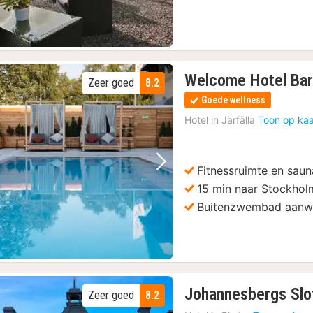
Welcome Hotel Bar
Zeer goed
8.2
Goede wellness
Hotel in
Järfälla
Toon op kaa
Fitnessruimte en sau
Vorige foto
Volgende foto
15 min naar Stockhol
Buitenzwembad aanw
Johannesbergs Slo
Zeer goed
8.2