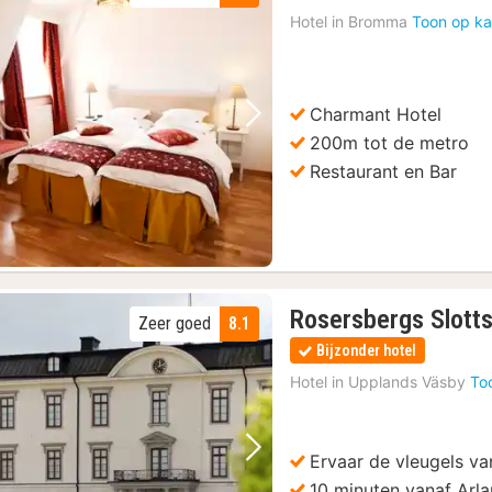
Hotel in
Bromma
Toon op ka
v
Charmant Hotel
Vorige foto
Volgende foto
200m tot de metro
Restaurant en Bar
Rosersbergs Slotts
Zeer goed
8.1
Bijzonder hotel
Hotel in
Upplands Väsby
To
Ervaar de vleugels va
Vorige foto
Volgende foto
10 minuten vanaf Arl