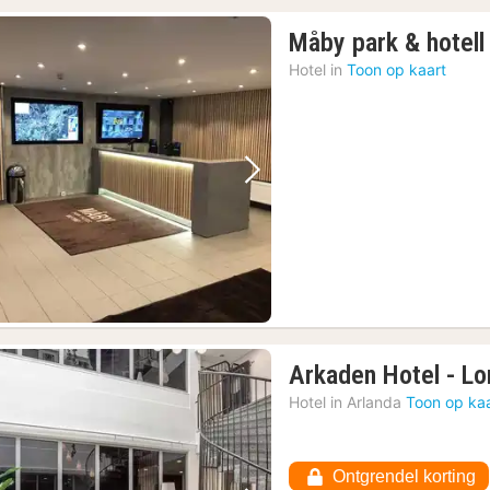
Måby park & hotell
Hotel in
Toon op kaart
Vorige foto
Volgende foto
Arkaden Hotel - Lo
Hotel in
Arlanda
Toon op ka
Ontgrendel korting
3)