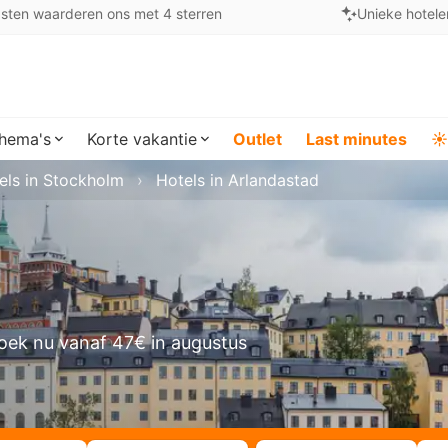
sten waarderen ons met 4 sterren
Unieke hotele
hema's
Korte vakantie
Outlet
Last minutes
☀️
els in Stockholm
Hotels in Arlandastad
oek nu vanaf 47€ in augustus