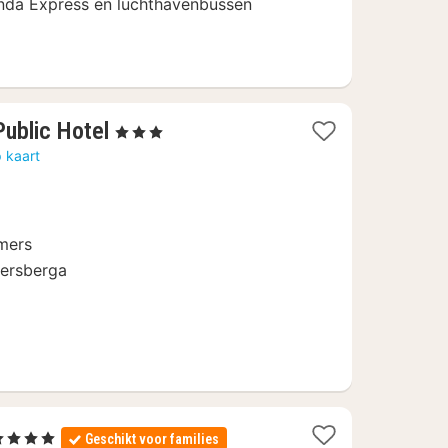
landa Express en luchthavenbussen
2
ublic Hotel
, 3 Sterren
nachten
 kaart
vanaf
113,85
€
mers
kersberga
2
4 Sterren
Geschikt voor families