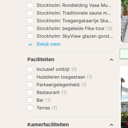
Stockholm: Rondleiding Vasa Museum Inc
Stockholm: Traditionele sauna met ijsduik
Stockholm: Toegangskaartje Skansen O
Stockholm: begeleide Fika-tour
(3)
Stockholm: SkyView glazen gondeltocht
Activiteiten
Bekijk meer
Faciliteiten
Inclusief ontbijt
(1)
Huisdieren toegestaan
(1)
Parkeergelegenheid
(1)
Restaurant
(1)
Bar
(1)
Terras
(1)
Kamerfaciliteiten