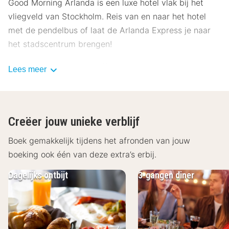
Good Morning Arlanda is een luxe hotel vlak bij het
vliegveld van Stockholm. Reis van en naar het hotel
met de pendelbus of laat de Arlanda Express je naar
het stadscentrum brengen!
Geniet van het ontbijtbuffet in Good Morning Arlanda,
Lees meer
dat elke ochtend voor je wordt geserveerd. In het
onlangs gerenoveerde restaurant geniet je van
heerlijke gerechten in een gezellige sfeer. De bar biedt
Creëer jouw unieke verblijf
tevens lichte maaltijden en lekkere drankjes.
Boek gemakkelijk tijdens het afronden van jouw
De kamers van Good Morning Arlanda Airport zijn
boeking ook één van deze extra’s erbij.
comfortabel en modern ingericht. Ze beschikken over
een televisie, gratis Wi-Fi en een badkamer met een
Dagelijks ontbijt
3-gangen diner
bad en/of douche en toilet.