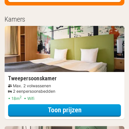
Kamers
Tweepersoonskamer
Max. 2 volwassenen
2 eenpersoonsbedden
2
18m
Wifi
voor Verblijf & Di
Toon prijzen