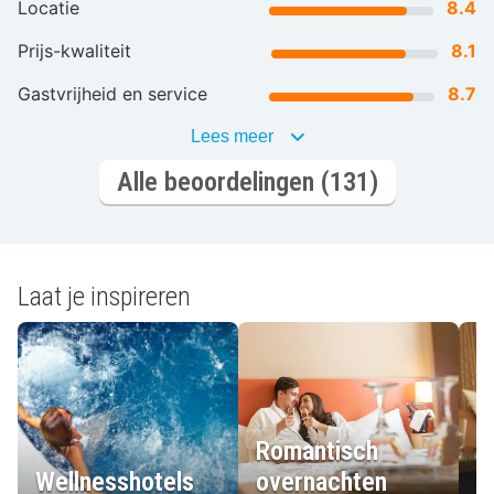
Locatie
8.4
Prijs-kwaliteit
8.1
Gastvrijheid en service
8.7
Lees meer
Alle beoordelingen (131)
Laat je inspireren
Romantisch
Wellnesshotels
overnachten
L