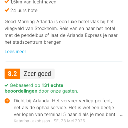
1,5km van luchthaven
24 uurs hotel
Good Morning Arlanda is een luxe hotel vlak bij het
vliegveld van Stockholm. Reis van en naar het hotel
met de pendelbus of laat de Arlanda Express je naar
het stadscentrum brengen!
Lees meer
8.2
Zeer goed
Gebaseerd op
131 echte
beoordelingen
door onze gasten.
Dicht bij Arlanda. Het vervoer verliep perfect,
net als de ophaalservice. Het is wel een beetje
ver lopen van terminal 5 naar 4 als je moe bent
na de reis. Goede parkeergelegenheid.
Katarina Jakobsson ‐ SE, 28 Mei 2026