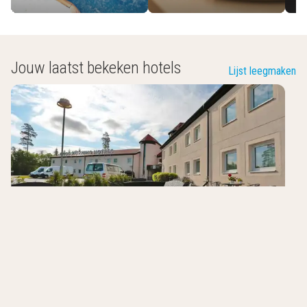
Jouw laatst bekeken hotels
Lijst leegmaken
Good Morning Arlanda
Arlanda
,
Zweden
8.2
/10
Recent gerenoveerd
1,5km van luchthaven
24 uurs hotel