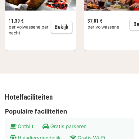
11,39 €
37,81 €
Be
Dagelijks ontbijt
Bekijk
per volwassene per
per volwassene
nacht
Hotelfaciliteiten
Populaire faciliteiten
Ontbijt
Gratis parkeren
Huisdiervriendelijk
Gratis Wi-Fi