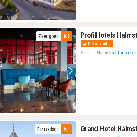
ProfilHotels Halms
Zeer goed
8.8
Design hotel
Hotel in
Halmstad
Toon op k
Vorige foto
Volgende foto
Grand Hotel Halms
Fantastisch
9.4