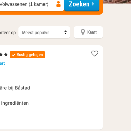
Zoeken
 Volwassenen (1 kamer)
Kaart
orteer op
rren
Rustig gelegen
ht
art
af
,96
äre bij Båstad
 ingrediënten