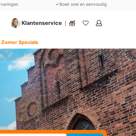
rvaringen
Boek snel en eenvoudig
Klantenservice
Mijn
favorieten
 Zomer Specials