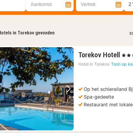
Aankomst
Vertrek
2
Hotels in Torekov gevonden
s
1
Torekov Hotell
, 4 Ste
nac
Hotel in
Torekov
Toon op ka
van
218
€
Op het schiereiland Bj
Vorige foto
Volgende foto
Spa-gedeelte
Restaurant met lokale