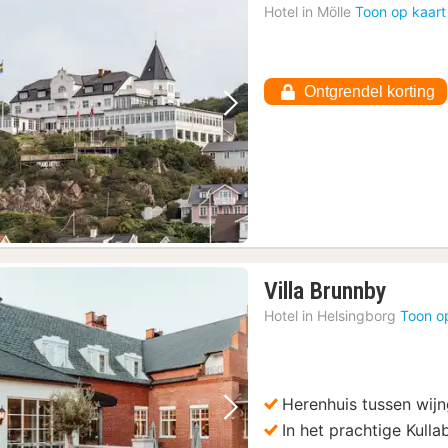
Hotel in
Mölle
Toon op kaart
Ontgrendel korting
Vorige foto
Volgende foto
1
Villa Brunnby
nacht
Hotel in
Helsingborg
Toon o
vanaf
136,1
€
Herenhuis tussen wij
Vorige foto
Volgende foto
In het prachtige Kull