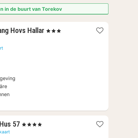
n in de buurt van Torekov
3
ang Hovs Hallar
, 3 Sterren
nachten
vanaf
rt
114,95
€
mgeving
järe
nnen
3
 Hus 57
, 4 Sterren
nachten
kaart