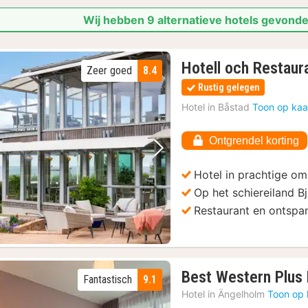
Wij hebben 9 alternatieve hotels gevonde
Hotell och Restaur
Zeer goed
8.4
Rustig gelegen
Hotel in
Båstad
Toon op kaa
Ontgrendel korting
Vorige foto
Volgende foto
Hotel in prachtige o
Op het schiereiland B
Restaurant en ontspa
Best Western Plus
Fantastisch
9.1
Hotel in
Ängelholm
Toon op 