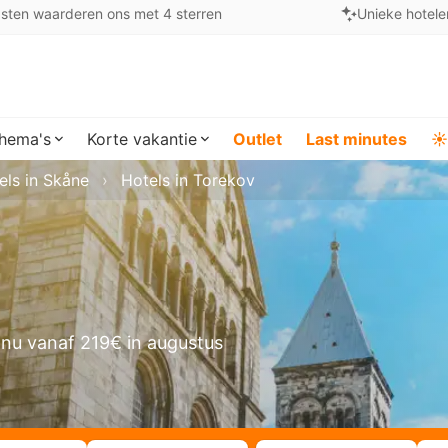
sten waarderen ons met 4 sterren
Unieke hotele
hema's
Korte vakantie
Outlet
Last minutes
☀️
els in Skåne
Hotels in Torekov
nu vanaf 219€ in augustus