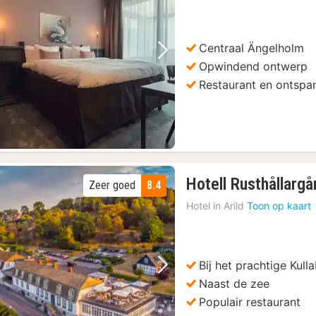
Centraal Ängelholm
Vorige foto
Volgende foto
Opwindend ontwerp
Restaurant en ontspa
Hotell Rusthållarg
Zeer goed
8.4
Hotel in
Arild
Toon op kaart
Bij het prachtige Kull
Vorige foto
Volgende foto
Naast de zee
Populair restaurant