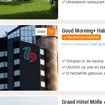
Uitstekend restaurant
Good Morning+ Ha
Goed
7.5
Geschikt voor families
Hotel in
Halmstad
Toon op k
Ontspan in de sauma
Vorige foto
Volgende foto
Uitzicht op zee en st
In hetzelfde gebouw 
Grand Hôtel Mölle
,