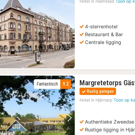
Hotel in
Halmstad
Toon op k
4-sterrenhotel
Vorige foto
Volgende foto
Restaurant & Bar
Centrale ligging
Margretetorps Gäs
Fantastisch
9.2
Rustig gelegen
Hotel in
Hjärnarp
Toon op ka
Authentieke Zweedse
Vorige foto
Volgende foto
Rustige ligging in Hjä