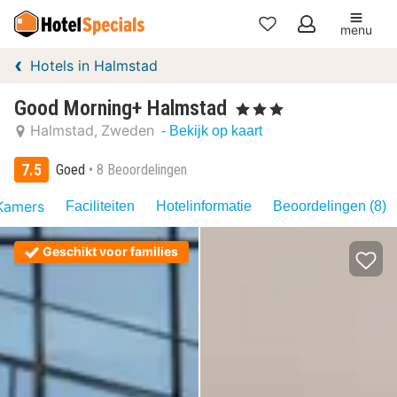
menu
Mijn
Hotels in Halmstad
favorieten
Good Morning+ Halmstad
, 3 Sterren
Halmstad
Zweden
- Bekijk op kaart
7.5
Goed
8 Beoordelingen
Kamers
Faciliteiten
Hotelinformatie
Beoordelingen (8)
Geschikt voor families