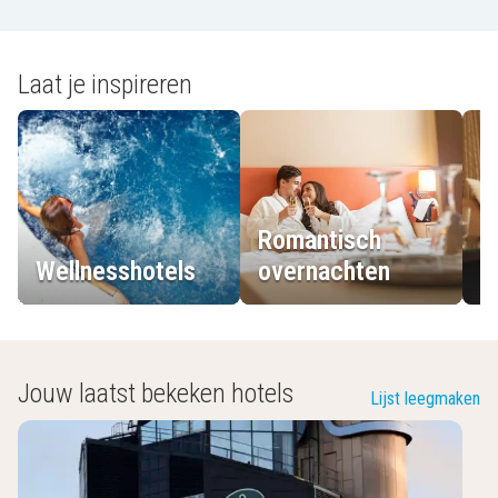
Laat je inspireren
Romantisch
Wellnesshotels
overnachten
L
Jouw laatst bekeken hotels
Lijst leegmaken