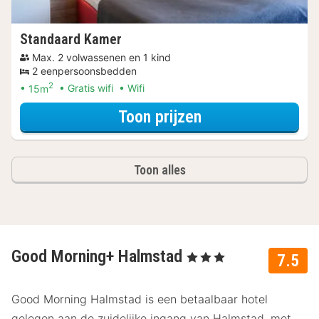
Standaard Kamer
Max. 2 volwassenen en 1 kind
2 eenpersoonsbedden
2
15m
Gratis wifi
Wifi
voor Standaard 
Toon prijzen
Toon alles
Good Morning+ Halmstad
, 3 Sterren
7.5
Good Morning Halmstad is een betaalbaar hotel
gelegen aan de zuidelijke ingang van Halmstad, met