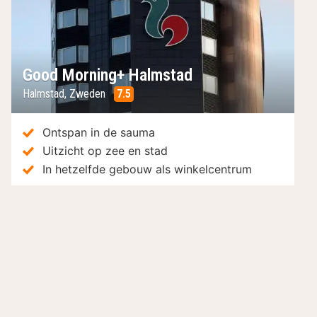
Good Morning+ Halmstad
Halmstad
,
Zweden
7.5
/10
Ontspan in de sauma
Uitzicht op zee en stad
In hetzelfde gebouw als winkelcentrum
Hotels in de buurt
Inclusief ontbijt
I