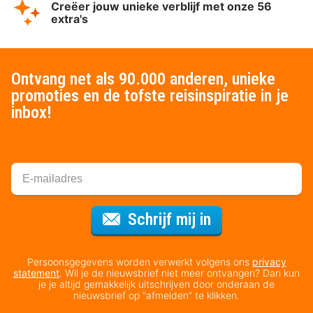
Creëer jouw unieke verblijf met onze 56
extra's
Ontvang net als 90.000 anderen, unieke
promoties en de tofste reisinspiratie in je
inbox!
Voor de nieuws
Schrijf mij in
Persoonsgegevens worden verwerkt volgens ons
privacy
statement
. Wil je de nieuwsbrief niet meer ontvangen? Dan kun
je je altijd gemakkelijk uitschrijven door onderaan de
nieuwsbrief op “afmelden” te klikken.