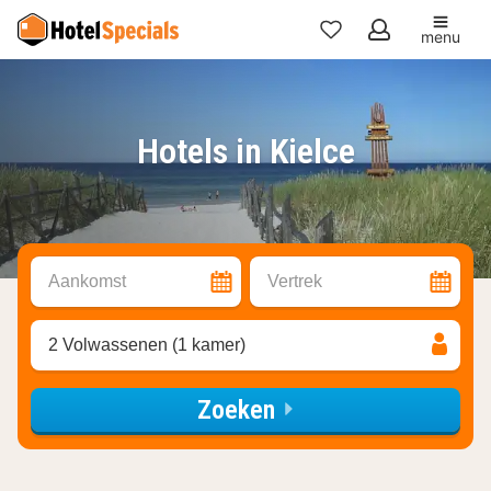
menu
Mijn
favorieten
Hotels in Kielce
Aankomst
Vertrek
2 Volwassenen (1 kamer)
Zoeken