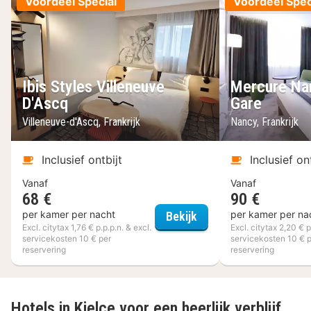
Voordeel Special
Voordeel Spec
Ibis Styles Villeneuve
Mercure Na
D'Ascq
Gare
Villeneuve-d'Ascq, Frankrijk
Nancy, Frankrijk
Inclusief ontbijt
Inclusief on
Vanaf
Vanaf
68 €
90 €
Ibis Styles Villeneuve 
per kamer per nacht
per kamer per na
Bekijk
Excl. citytax 1,76 € p.p.p.n. & excl.
Excl. citytax 2,20 € p
servicekosten 10 € per
servicekosten 10 € 
reservering
reservering
Hotels in Kielce voor een heerlijk verblijf