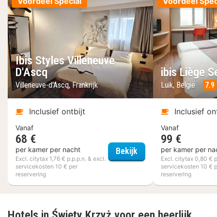
Voordeel Special
Voordeel Spec
Ibis Styles Villeneuve
D'Ascq
ibis Liège S
Villeneuve-d'Ascq, Frankrijk
Luik, België
7.9
Inclusief ontbijt
Inclusief on
Vanaf
Vanaf
68 €
99 €
Ibis Styles Villeneuve 
per kamer per nacht
per kamer per na
Bekijk
Excl. citytax 1,76 € p.p.p.n. & excl.
Excl. citytax 0,80 € p
servicekosten 10 € per
servicekosten 10 € 
reservering
reservering
Hotels in Święty Krzyż voor een heerlijk