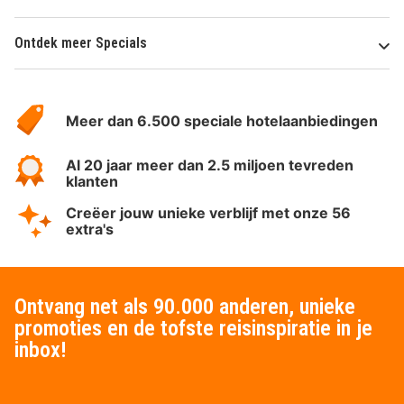
Ontdek meer Specials
Over
HotelSpecials
Meer dan 6.500 speciale hotelaanbiedingen
Al 20 jaar meer dan 2.5 miljoen tevreden
klanten
Creëer jouw unieke verblijf met onze 56
extra's
Ontvang net als 90.000 anderen, unieke
promoties en de tofste reisinspiratie in je
inbox!