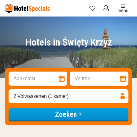
menu
Mijn
favorieten
Hotels in Święty Krzyż
Aankomst
Vertrek
2 Volwassenen (1 kamer)
Zoeken