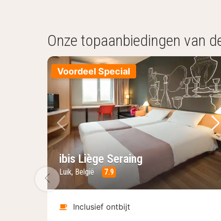
Onze topaanbiedingen van d
Voordeel Special
Vorige foto
Vo
ibis Liège Seraing
Luik, België
7.9
Vorige foto
Inclusief ontbijt