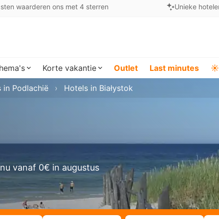
sten waarderen ons met 4 sterren
Unieke hotele
hema's
Korte vakantie
Outlet
Last minutes
☀️
 in Podlachië
Hotels in Białystok
nu vanaf 0€ in augustus