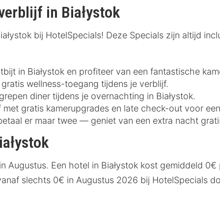
verblijf in Białystok
łystok bij HotelSpecials! Deze Specials zijn altijd incl
bijt in Białystok en profiteer van een fantastische kame
gratis wellness-toegang tijdens je verblijf.
grepen diner tijdens je overnachting in Białystok.
ijf met gratis kamerupgrades en late check-out voor ee
betaal er maar twee — geniet van een extra nacht grati
iałystok
in Augustus. Een hotel in Białystok kost gemiddeld 0€ 
anaf slechts 0€ in Augustus 2026 bij HotelSpecials do