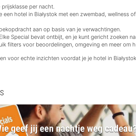
 prijsklasse per nacht.
 je een hotel in Białystok met een zwembad, wellness of
e zoekopdracht aan op basis van je verwachtingen.
lke Special bevat ontbijt, en je kunt gericht zoeken na
uik filters voor beoordelingen, omgeving en meer om he
n voor echte inzichten voordat je je hotel in Białysto
ls
ie geef jij een nachtje weg cadeau