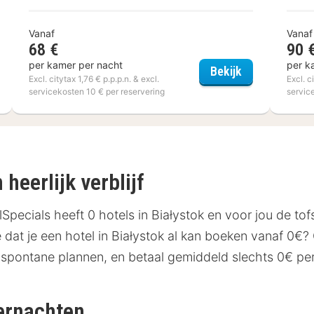
Vanaf
Vanaf
68 €
90 
per kamer per nacht
per k
s Liège Seraing
Ibis Styles Vi
Bekijk
Excl. citytax 1,76 € p.p.p.n. & excl.
Excl. c
servicekosten 10 € per reservering
servic
heerlijk verblijf
Specials heeft 0 hotels in Białystok en voor jou de to
dat je een hotel in Białystok al kan boeken vanaf 0€? G
 spontane plannen, en betaal gemiddeld slechts 0€ per 
vernachten