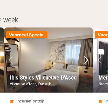
e week
Voordeel Special
Voor
lgende foto
Vorige foto
Volgende 
Vo
Ibis Styles Villeneuve D'Ascq
Mer
Villeneuve-d'Ascq, Frankrijk
Nancy,
Inclusief ontbijt
I