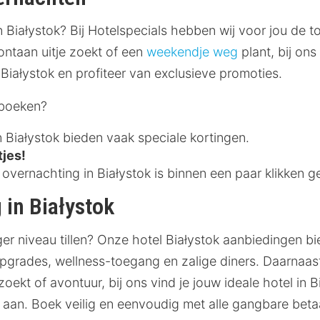
n Białystok? Bij Hotelspecials hebben wij voor jou de t
ontaan uitje zoekt of een
weekendje weg
plant, bij ons
 Białystok en profiteer van exclusieve promoties.
 boeken?
n Białystok bieden vaak speciale kortingen.
tjes!
vernachting in Białystok is binnen een paar klikken g
 in Białystok
ger niveau tillen? Onze hotel Białystok aanbiedingen b
upgrades, wellness-toegang en zalige diners. Daarnaast
oekt of avontuur, bij ons vind je jouw ideale hotel in B
en aan. Boek veilig en eenvoudig met alle gangbare bet