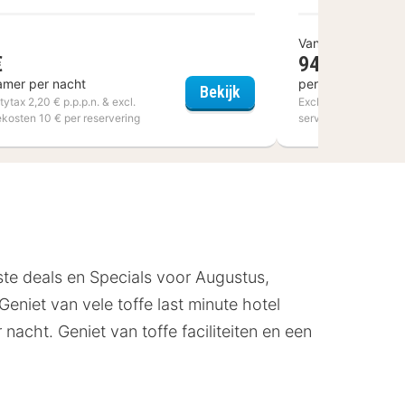
Vanaf
€
94 €
amer per nacht
per kamer per na
lleneuve D'Ascq
Mercure Nancy Centre G
Bekijk
itytax 2,20 € p.p.p.n. & excl.
Excl. citytax 2,50 € p.
ekosten 10 € per reservering
servicekosten 10 € p
fste deals en Specials voor Augustus,
eniet van vele toffe last minute hotel
nacht. Geniet van toffe faciliteiten en een