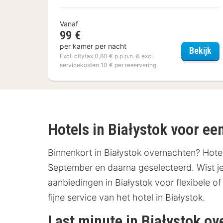
Vanaf
99 €
per kamer per nacht
ibi
Bekijk
Excl. citytax 0,80 € p.p.p.n. & excl.
servicekosten 10 € per reservering
Hotels in Białystok voor een 
Binnenkort in Białystok overnachten? Hotel
September en daarna geselecteerd. Wist je 
aanbiedingen in Białystok voor flexibele of
fijne service van het hotel in Białystok.
Last minute in Białystok o