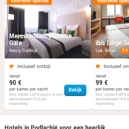
Voordeel Special
Voordeel Spec
Mercure Nancy Centre
Gare
ibis Liège S
Nancy, Frankrijk
Luik, België
7.9
Inclusief ontbijt
Inclusief on
Vanaf
Vanaf
90 €
99 €
Mercure Nancy Centre
per kamer per nacht
per kamer per na
Bekijk
Excl. citytax 2,20 € p.p.p.n. & excl.
Excl. citytax 0,80 € p
servicekosten 10 € per
servicekosten 10 € 
reservering
reservering
Hotels in Podlachië voor een heerlijk