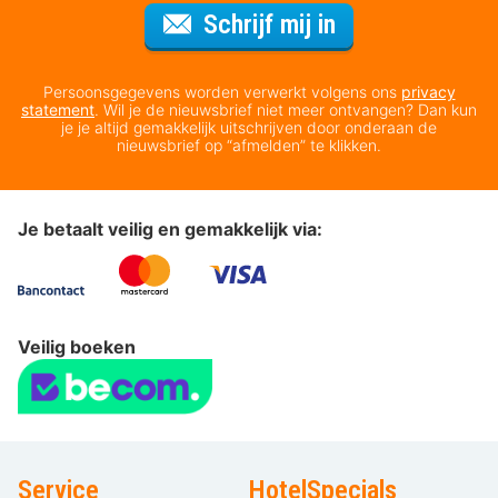
Voor de nieuws
Schrijf mij in
Persoonsgegevens worden verwerkt volgens ons
privacy
statement
. Wil je de nieuwsbrief niet meer ontvangen? Dan kun
je je altijd gemakkelijk uitschrijven door onderaan de
nieuwsbrief op “afmelden” te klikken.
Je betaalt veilig en gemakkelijk via:
Veilig boeken
Service
HotelSpecials