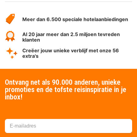
Over
HotelSpecials
Meer dan 6.500 speciale hotelaanbiedingen
Al 20 jaar meer dan 2.5 miljoen tevreden
klanten
Creëer jouw unieke verblijf met onze 56
extra's
Ontvang net als 90.000 anderen, unieke
promoties en de tofste reisinspiratie in je
inbox!