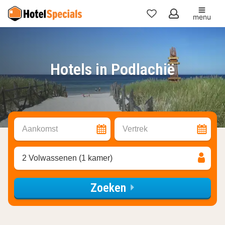
menu
Mijn
favorieten
Hotels in Podlachië
Aankomst
Vertrek
2 Volwassenen (1 kamer)
Zoeken