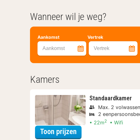
Wanneer wil je weg?
Aankomst
Vertrek
Aankomst
Vertrek
Kamers
Standaardkamer
Max. 2 volwassen
2 eenpersoonsbe
2
22m
Wifi
voor Verblijf & Diner
Toon prijzen