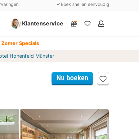
rvaringen
Boek snel en eenvoudig
Klantenservice
Mijn
favorieten
 Zomer Specials
otel Hohenfeld Münster
Nu boeken