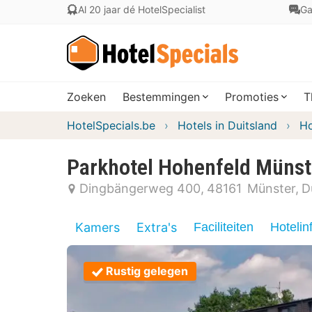
Al 20 jaar dé HotelSpecialist
Ga
Zoeken
Bestemmingen
Promoties
T
HotelSpecials.be
Hotels in Duitsland
Ho
Parkhotel Hohenfeld Münst
Dingbängerweg 400
48161
Münster
D
Kamers
Extra's
Faciliteiten
Hotelin
Rustig gelegen