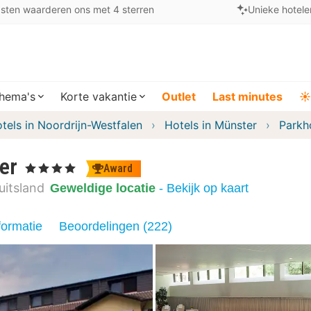
sten waarderen ons met 4 sterren
Unieke hotele
hema's
Korte vakantie
Outlet
Last minutes
☀️
tels in Noordrijn-Westfalen
Hotels in Münster
Parkh
er
, 4 Sterren
Award
uitsland
Geweldige locatie
- Bekijk op kaart
formatie
Beoordelingen (222)