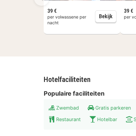
In de historische stad Münster is va
planetarium en een Picasso-museum. 
39 €
39 €
Dagelijks 
Bekijk
per volwassene per
per v
Lambertuskerk. Maak een stadswandeli
nacht
genieten rondom Parkhotel Hohenfel
balletje op de nabijgelegen golfbaan
Hotelfaciliteiten
Populaire faciliteiten
Zwembad
Gratis parkeren
Restaurant
Hotelbar