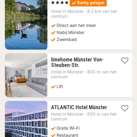
nachten
, 4 Sterren
Rustig gelegen
vanaf
116
Hotel in
Münster
·
8.2 km van het
centrum
€
Direct aan het meer
Nabij Münster
Zwembad
limehome Münster Von-
1
Steuben-Str.
nacht
Hotel in
Münster
·
800 m van het
vanaf
centrum
87,56
€
Lift
1
ATLANTIC Hotel Münster
nacht
Hotel in
Münster
·
600 m van het
vanaf
centrum
131,13
Gratis Wi-Fi
€
Restaurant