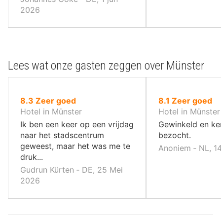
ondergrondse garage
2026
Lees wat onze gasten zeggen over Münster
uit
uit
8.3
Zeer goed
8.1
Zeer goed
10
10
Hotel in Münster
Hotel in Münster
,
,
Ik ben een keer op een vrijdag
Gewinkeld en ke
naar het stadscentrum
bezocht.
geweest, maar het was me te
Anoniem ‐ NL, 1
druk...
Gudrun Kürten ‐ DE, 25 Mei
2026