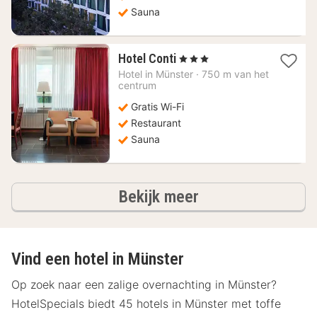
Sauna
1
Hotel Conti
, 3 Sterren
nacht
Hotel in
Münster
·
750 m van het
vanaf
centrum
73
Gratis Wi-Fi
€
Restaurant
Sauna
hotels
Bekijk meer
Vind een hotel in Münster
Op zoek naar een zalige overnachting in Münster?
HotelSpecials biedt 45 hotels in Münster met toffe