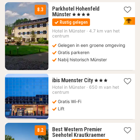
Parkhotel Hohenfeld
8.3
1
Münster
, 4 Sterren
nacht
Rustig gelegen
vanaf
103,46
Hotel in
Münster
·
4.7 km van het
centrum
€
Gelegen in een groene omgeving
Gratis parkeren
Nabij historisch Münster
1
ibis Muenster City
, 3 Sterren
nacht
Hotel in
Münster
·
650 m van het
vanaf
centrum
73,09
Gratis Wi-Fi
€
Lift
Best Western Premier
8.2
3
Seehotel Krautkraemer