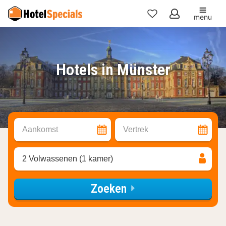
menu
Mijn
favorieten
Hotels in Münster
Aankomst
Vertrek
2 Volwassenen (1 kamer)
Zoeken