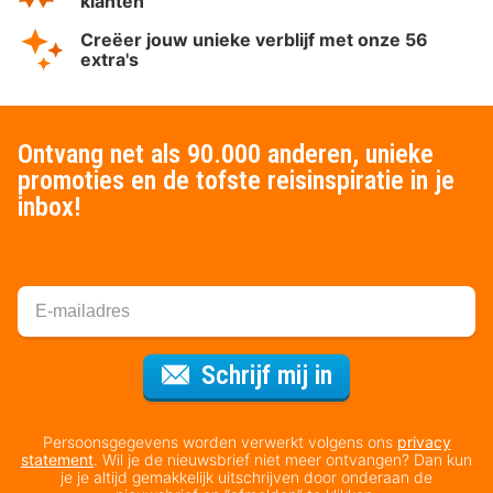
klanten
Creëer jouw unieke verblijf met onze 56
extra's
Ontvang net als 90.000 anderen, unieke
promoties en de tofste reisinspiratie in je
inbox!
Voor de nieuws
Schrijf mij in
Persoonsgegevens worden verwerkt volgens ons
privacy
statement
. Wil je de nieuwsbrief niet meer ontvangen? Dan kun
je je altijd gemakkelijk uitschrijven door onderaan de