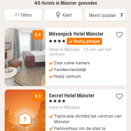
45
Hotels in Münster gevonden
Filters
Kaart
2
Mövenpick Hotel Münster
8.8
nachten
, 4 Sterren
Rustig gelegen
vanaf
146,30
Hotel in
Münster
·
1.5 km van het
centrum
€
Zeer ruime kamers
Familievriendelijk
Nabij centrum
1
Secret Hotel Münster
8.3
nacht
, 4 Sterren
vanaf
Hotel in
Münster
124,36
€
Toplocatie dichtbij het centrum van
Münster
Fietsverhuur om de stad te