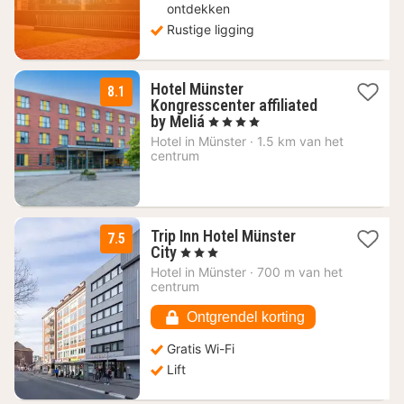
ontdekken
Rustige ligging
Hotel Münster
8.1
Kongresscenter affiliated
1
by Meliá
, 4 Sterren
nacht
Hotel in
Münster
·
1.5 km van het
vanaf
centrum
103,46
€
Trip Inn Hotel Münster
7.5
1
City
, 3 Sterren
nacht
Hotel in
Münster
·
700 m van het
vanaf
centrum
76,05
€
Ontgrendel korting
Gratis Wi-Fi
Lift