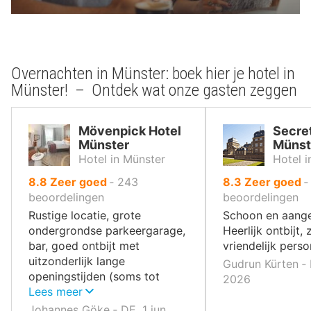
Overnachten in Münster: boek hier je hotel in
Münster! – Ontdek wat onze gasten zeggen
Mövenpick Hotel
Secret
Münster
Münst
Hotel in Münster
Hotel i
uit
uit
8.8
Zeer goed
‐
243
8.3
Zeer goed
10
10
beoordelingen
beoordelingen
,
,
Rustige locatie, grote
Schoon en aange
ondergrondse parkeergarage,
Heerlijk ontbijt, 
bar, goed ontbijt met
vriendelijk perso
uitzonderlijk lange
Gudrun Kürten ‐
openingstijden (soms tot
2026
11:30 uur), schoon,
Lees meer
loungegedeeltes in de
Johannes Göke ‐ DE, 1 jun