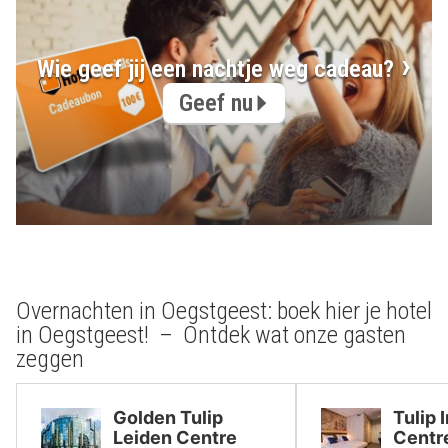
Wie geef jij een nachtje weg cadeau?
Geef nu
Overnachten in Oegstgeest: boek hier je hotel
in Oegstgeest! – Ontdek wat onze gasten
zeggen
Golden Tulip
Tulip 
Leiden Centre
Centr