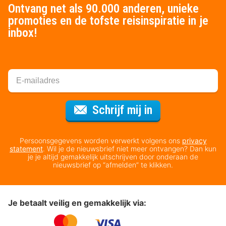
Ontvang net als 90.000 anderen, unieke
promoties en de tofste reisinspiratie in je
inbox!
Voor de nieuws
Schrijf mij in
Persoonsgegevens worden verwerkt volgens ons
privacy
statement
. Wil je de nieuwsbrief niet meer ontvangen? Dan kun
je je altijd gemakkelijk uitschrijven door onderaan de
nieuwsbrief op “afmelden” te klikken.
Je betaalt veilig en gemakkelijk via: