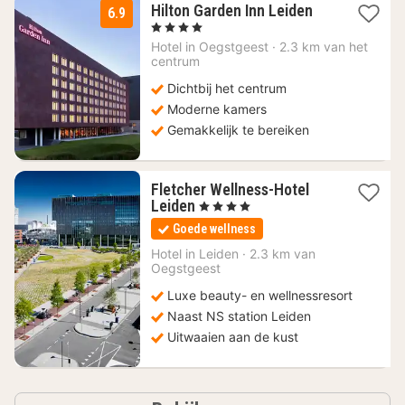
1
Hilton Garden Inn Leiden
6.9
nacht
, 4 Sterren
vanaf
Hotel in
Oegstgeest
·
2.3 km van het
77,27
centrum
€
Dichtbij het centrum
Moderne kamers
Gemakkelijk te bereiken
Fletcher Wellness-Hotel
1
Leiden
, 4 Sterren
nacht
Goede wellness
vanaf
94
Hotel in
Leiden
·
2.3 km van
Oegstgeest
€
Luxe beauty- en wellnessresort
Naast NS station Leiden
Uitwaaien aan de kust