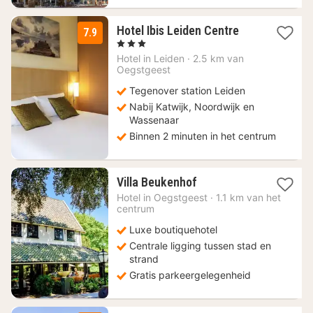
1
Hotel Ibis Leiden Centre
7.9
nacht
, 3 Sterren
vanaf
Hotel in
Leiden
·
2.5 km van
129
Oegstgeest
€
Tegenover station Leiden
Nabij Katwijk, Noordwijk en
Wassenaar
Binnen 2 minuten in het centrum
1
Villa Beukenhof
nacht
Hotel in
Oegstgeest
·
1.1 km van het
vanaf
centrum
212
Luxe boutiquehotel
€
Centrale ligging tussen stad en
strand
Gratis parkeergelegenheid