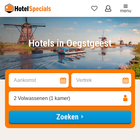
menu
Mijn
favorieten
Hotels in Oegstgeest
Aankomst
Vertrek
2 Volwassenen (1 kamer)
Zoeken