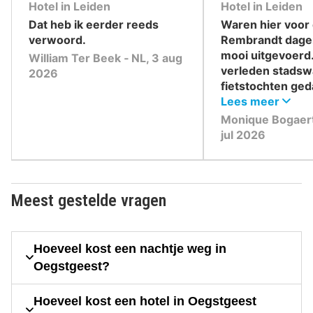
10
10
Hotel in Leiden
Hotel in Leiden
,
,
Dat heb ik eerder reeds
Waren hier voor
verwoord.
Rembrandt dage
mooi uitgevoerd. 
William Ter Beek ‐ NL, 3 aug
verleden stadsw
2026
fietstochten ged
mooie stad en o
Lees meer
Monique Bogaert
jul 2026
Meest gestelde vragen
Hoeveel kost een nachtje weg in
Oegstgeest?
Hoeveel kost een hotel in Oegstgeest