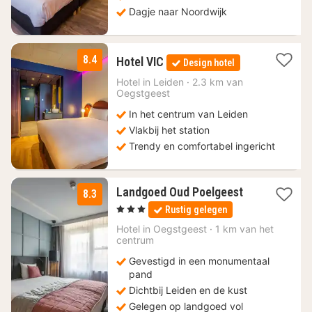
Dagje naar Noordwijk
1
8.4
Hotel VIC
Design hotel
nacht
vanaf
Hotel in
Leiden
·
2.3 km van
Oegstgeest
107
€
In het centrum van Leiden
Vlakbij het station
Trendy en comfortabel ingericht
1
Landgoed Oud Poelgeest
8.3
nacht
, 3 Sterren
Rustig gelegen
vanaf
112,75
Hotel in
Oegstgeest
·
1 km van het
centrum
€
Gevestigd in een monumentaal
pand
Dichtbij Leiden en de kust
Gelegen op landgoed vol