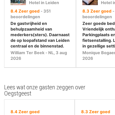
Hotel in Leiden
Hotel i
uit
uit
8.4
Zeer goed
‐
351
8.3
Zeer goed
10
10
beoordelingen
beoordelingen
,
,
De gastvrijheid en
Zeer goede bed
behulpzaamheid van
Vriendelijk onth
mederkers(sters). Daarnaast
Parkingplaats en
de op loopafstand van Leiden
fietsenstalling. 
centraal en de binnenstad.
in gezellige sett
William Ter Beek ‐ NL, 3 aug
Monique Bogaerts
2026
2026
Lees wat onze gasten zeggen over
Oegstgeest
uit
uit
8.4
Zeer goed
8.3
Zeer goed