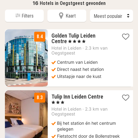
16
Hotels in Oegstgeest gevonden
Filters
Kaart
Golden Tulip Leiden
8.4
1
Centre
, 4 Sterren
nacht
Hotel in
Leiden
·
2.3 km van
vanaf
Oegstgeest
112,50
Centrum van Leiden
€
Direct naast het station
Uitstapje naar de kust
1
Tulip Inn Leiden Centre
8.3
nacht
, 3 Sterren
vanaf
Hotel in
Leiden
·
2.3 km van
103,50
Oegstgeest
€
Bij het station én het centrum
gelegen
Fietstocht door de Bollenstreek