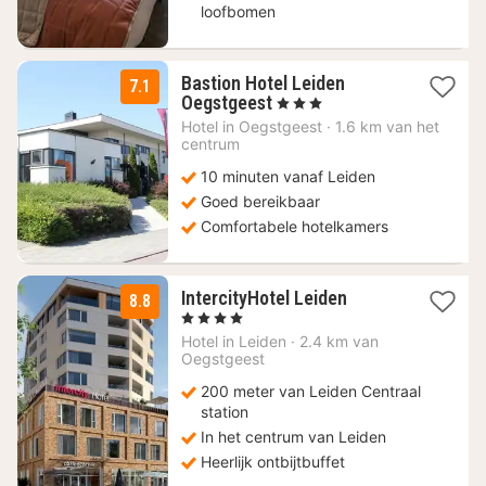
loofbomen
Bastion Hotel Leiden
7.1
1
Oegstgeest
, 3 Sterren
nacht
Hotel in
Oegstgeest
·
1.6 km van het
vanaf
centrum
81
10 minuten vanaf Leiden
€
Goed bereikbaar
Comfortabele hotelkamers
1
IntercityHotel Leiden
8.8
nacht
, 4 Sterren
vanaf
Hotel in
Leiden
·
2.4 km van
145
Oegstgeest
€
200 meter van Leiden Centraal
station
In het centrum van Leiden
Heerlijk ontbijtbuffet