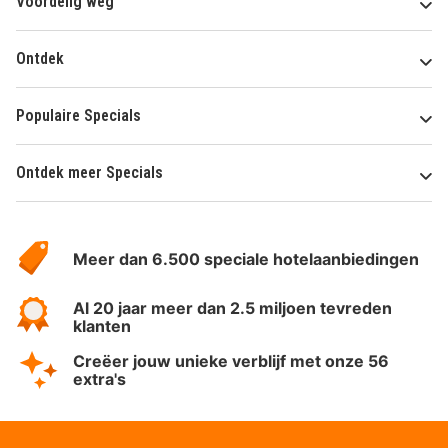
Voordelig weg
Ontdek
Populaire Specials
Ontdek meer Specials
Over
HotelSpecials
Meer dan 6.500 speciale hotelaanbiedingen
Al 20 jaar meer dan 2.5 miljoen tevreden
klanten
Creëer jouw unieke verblijf met onze 56
extra's