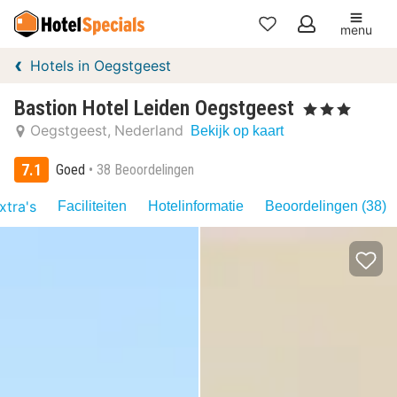
menu
Mijn
Hotels in Oegstgeest
favorieten
Bastion Hotel Leiden Oegstgeest
, 3 Sterren
Oegstgeest
Nederland
Bekijk op kaart
7.1
Goed
38 Beoordelingen
xtra's
Faciliteiten
Hotelinformatie
Beoordelingen (38)