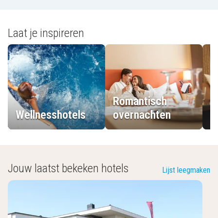
Laat je inspireren
Romantisch
Wellnesshotels
overnachten
L
Jouw laatst bekeken hotels
Lijst leegmaken