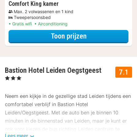
Comfort King kamer
Max. 2 volwassenen en 1 kind
Tweepersoonsbed
Gratis wifi
Airconditioning
voor Met parkeer
Toon prijzen
Bastion Hotel Leiden Oegstgeest
7.1
, 3 Sterren
Neem een kijkje in de gezellige stad Leiden tijdens een
comfortabel verblijf in Bastion Hotel
Leiden/Oegstgeest. Met de auto ben je binnen 10
minuten in de binnenstad van Leiden, maar je kunt er
ook voor kiezen de bus richting Leiden centrum te
Lees meer