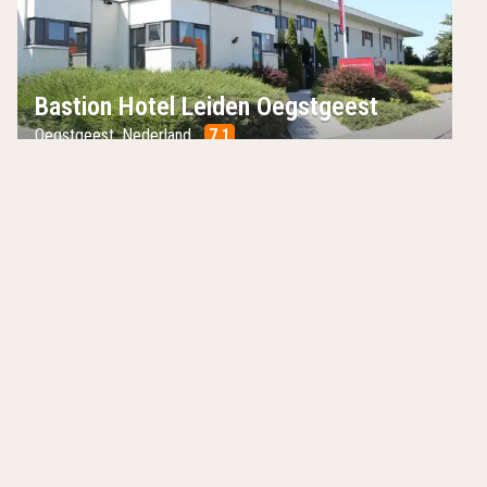
Bastion Hotel Leiden Oegstgeest
Oegstgeest
,
Nederland
7.1
/10
10 minuten vanaf Leiden
Goed bereikbaar
Comfortabele hotelkamers
Hotels in de buurt