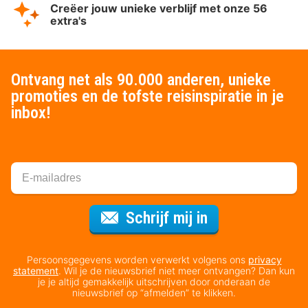
Creëer jouw unieke verblijf met onze 56
extra's
Ontvang net als 90.000 anderen, unieke
promoties en de tofste reisinspiratie in je
inbox!
Voor de nieuws
Schrijf mij in
Persoonsgegevens worden verwerkt volgens ons
privacy
statement
. Wil je de nieuwsbrief niet meer ontvangen? Dan kun
je je altijd gemakkelijk uitschrijven door onderaan de
nieuwsbrief op “afmelden” te klikken.