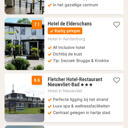
In het gezellige centrum
1
Hotel de Elderschans
7.1
nacht
Rustig gelegen
vanaf
109
Hotel in
Aardenburg
€
All Inclusive hotel
Dichtbij de kust
Tip: bezoek Brugge & Knokke
Fletcher Hotel-Restaurant
6.6
1
Nieuwvliet-Bad
, 3 Sterren
nacht
Hotel in
Nieuwvliet
vanaf
79
Perfecte ligging bij het strand
€
Luxe spa & wellnessfaciliteiten
Centraal gelegen in hartje stad