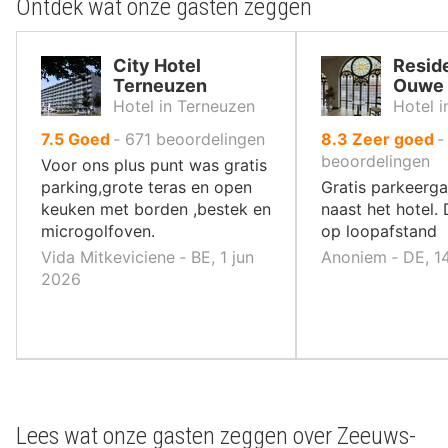
Ontdek wat onze gasten zeggen
City Hotel
Reside
Terneuzen
Ouwe 
Hotel in Terneuzen
Hotel 
uit
uit
7.5
Goed
‐
671
beoordelingen
8.3
Zeer goed
10
10
beoordelingen
Voor ons plus punt was gratis
,
,
parking,grote teras en open
Gratis parkeerga
keuken met borden ,bestek en
naast het hotel. 
microgolfoven.
op loopafstand
Vida Mitkeviciene ‐ BE, 1 jun
Anoniem ‐ DE, 1
2026
Lees wat onze gasten zeggen over Zeeuws-