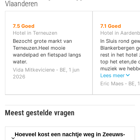
Vlaanderen
uit
uit
7.5
Goed
7.1
Goed
10
10
Hotel in Terneuzen
Hotel in Aarden
,
,
Bezocht grote markt van
In Sluis rond ge
Terneuzen.Heel mooie
Blankerbergen g
wandelpad en fietspad langs
rest in het hotel
water.
top het eten,de 
muziek we hebb
Vida Mitkeviciene ‐ BE, 1 jun
geamuseerd.
Lees meer
2026
Eric Maes ‐ BE, 
Meest gestelde vragen
Hoeveel kost een nachtje weg in Zeeuws-