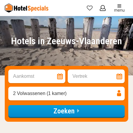
menu
Mijn
favorieten
Hotels in Zeeuws-Vlaanderen
Aankomst
Vertrek
2 Volwassenen (1 kamer)
Zoeken