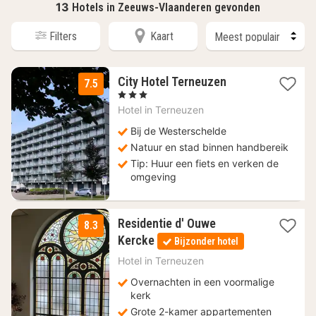
13
Hotels in Zeeuws-Vlaanderen gevonden
Filters
Kaart
1
City Hotel Terneuzen
7.5
nacht
, 3 Sterren
vanaf
Hotel in
Terneuzen
94
€
Bij de Westerschelde
Natuur en stad binnen handbereik
Tip: Huur een fiets en verken de
omgeving
Residentie d' Ouwe
8.3
2
Kercke
Bijzonder hotel
nachten
vanaf
Hotel in
Terneuzen
174,50
Overnachten in een voormalige
€
kerk
Grote 2-kamer appartementen