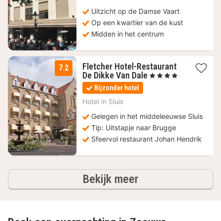
€
Uitzicht op de Damse Vaart
Op een kwartier van de kust
Midden in het centrum
Fletcher Hotel-Restaurant
7.2
1
De Dikke Van Dale
, 4 Sterren
nacht
Bijzonder hotel
vanaf
74
Hotel in
Sluis
€
Gelegen in het middeleeuwse Sluis
Tip: Uitstapje naar Brugge
Sfeervol restaurant Johan Hendrik
hotels
Bekijk meer