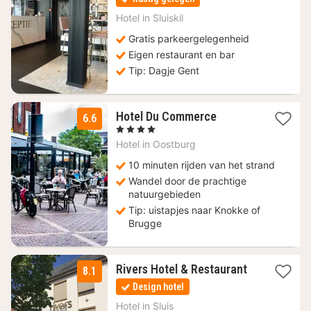
vanaf
155
Hotel in
Sluiskil
€
Gratis parkeergelegenheid
Eigen restaurant en bar
Tip: Dagje Gent
1
Hotel Du Commerce
6.6
nacht
, 4 Sterren
vanaf
Hotel in
Oostburg
108,90
€
10 minuten rijden van het strand
Wandel door de prachtige
natuurgebieden
Tip: uistapjes naar Knokke of
Brugge
1
Rivers Hotel & Restaurant
8.1
nacht
Design hotel
vanaf
119
Hotel in
Sluis