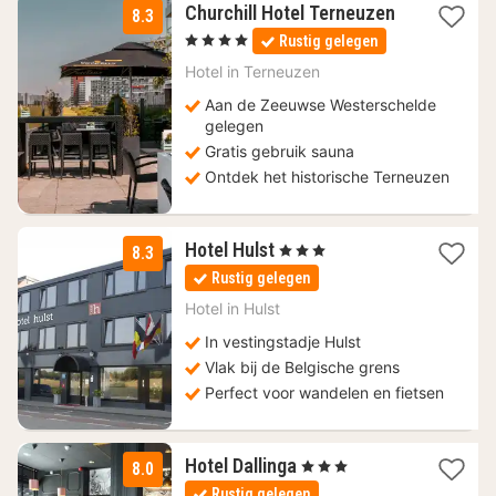
Churchill Hotel Terneuzen
8.3
1
, 4 Sterren
Rustig gelegen
nacht
vanaf
Hotel in
Terneuzen
134,50
Aan de Zeeuwse Westerschelde
€
gelegen
Gratis gebruik sauna
Ontdek het historische Terneuzen
3
Hotel Hulst
, 3 Sterren
8.3
nachten
Rustig gelegen
vanaf
112,33
Hotel in
Hulst
€
In vestingstadje Hulst
Vlak bij de Belgische grens
Perfect voor wandelen en fietsen
1
Hotel Dallinga
, 3 Sterren
8.0
nacht
Rustig gelegen