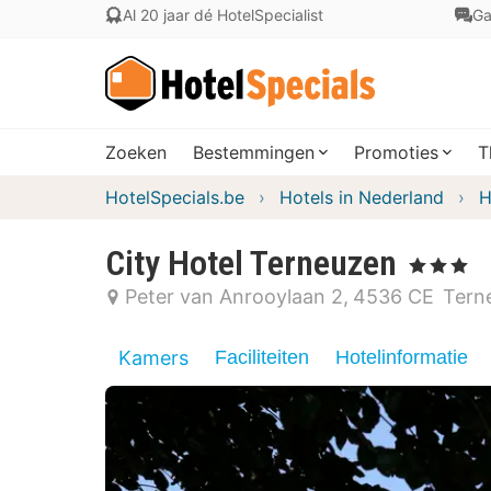
Al 20 jaar dé HotelSpecialist
Ga
Zoeken
Bestemmingen
Promoties
T
HotelSpecials.be
Hotels in Nederland
H
City Hotel Terneuzen
, 3 Sterren
Peter van Anrooylaan 2
4536 CE
Tern
Kamers
Faciliteiten
Hotelinformatie