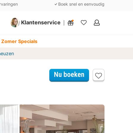
rvaringen
Boek snel en eenvoudig
Klantenservice
Mijn
favorieten
 Zomer Specials
neuzen
Nu boeken