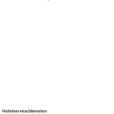
elde. Vanaf het hotel verken je
et is de perfecte uitvalsbasis voor
er de grens; cultuur snuiven en
Hotelservice/diensten