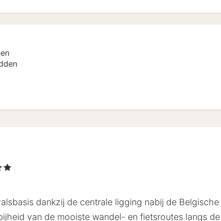
nen
dden
erren
valsbasis dankzij de centrale ligging nabij de Belgische
abijheid van de mooiste wandel- en fietsroutes langs 