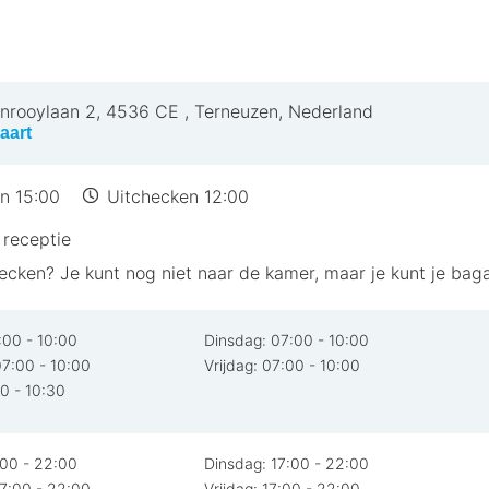
 naar België en Zeeland
 balkon
gen
elroutes
nrooylaan 2
,
4536 CE
,
Terneuzen, Nederland
 Waterland Neeltje Jans
aart
n 15:00
Uitchecken 12:00
tel Terneuzen aan vanwege de uitstekende prijs-kwalite
receptie
 voor zowel zakelijke reizigers als toeristen, met comf
ecken? Je kunt nog niet naar de kamer, maar je kunt je bag
ijf is het een aanrader om een fiets te huren bij de rec
ieden een uniek uitzicht over de voorbijvarende zeesc
:00 - 10:00
Dinsdag:
07:00 - 10:00
7:00 - 10:00
Vrijdag:
07:00 - 10:00
0 - 10:30
:00 - 22:00
Dinsdag:
17:00 - 22:00
7:00 - 22:00
Vrijdag:
17:00 - 22:00