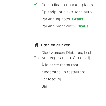
City Hotel Terneuzen biedt een scala
Gehandicaptenparkeerplaats
ingericht, perfect voor zowel werk 
Oplaadpunt elektrische auto
biedt het hotel diverse voorziening
Parking bij hotel
Gratis
Kamer:
Bureau, telefoon, koffie-
Parking omgeving?
Gratis
Badkamer:
Eigen badkamer met 
Overige faciliteiten
: Gratis par
Eten en drinken
Restaurant City Hotel Terneuze
Dieetwensen: Diabetes, Kosher,
Zoutvrij, Vegetarisch, Glutenvrij
Begin je dag goed met een ontbijtje b
À la carte restaurant
liever op uit? Populaire wijken voor
Kinderstoel in restaurant
havengebieden waar je kunt genieten 
Lactosevrij
Bar
Waarom onze HotelSpecialist C
Dit is waarom je voor City Hotel Ter