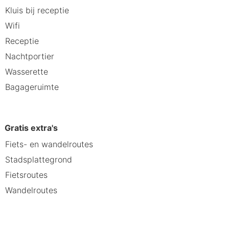
e kamers zijn ruim en comfortabel
Kluis bij receptie
n van alle benodigdheden. Verder
Wifi
Receptie
n
Nachtportier
Wasserette
rhuur
Bagageruimte
t diner in het restaurant. Ga je er
Gratis extra's
an Terneuzen en de nabijgelegen
Fiets- en wandelroutes
Stadsplattegrond
Fietsroutes
Wandelroutes