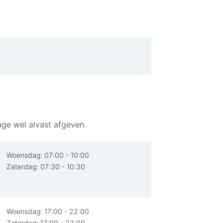
itverhouding, gastvrije service en
ortabele kamers en een goed
age wel alvast afgeven.
eptie; de routes langs de
hepen.
Woensdag:
07:00 - 10:00
Zaterdag:
07:30 - 10:30
Woensdag:
17:00 - 22:00
Zaterdag:
17:00 - 22:00