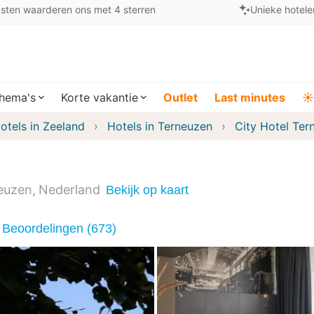
sten waarderen ons met 4 sterren
Unieke hotele
hema's
Korte vakantie
Outlet
Last minutes
☀️
otels in Zeeland
Hotels in Terneuzen
City Hotel Ter
euzen
Nederland
Bekijk op kaart
Beoordelingen (673)