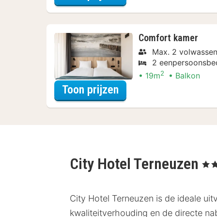
Comfort kamer
Max. 2 volwasse
2 eenpersoonsbe
2
19m
Balkon
voor Comfort kamer
Toon prijzen
City Hotel Terneuzen
, 3 St
City Hotel Terneuzen is de ideale uit
kwaliteitverhouding en de directe n