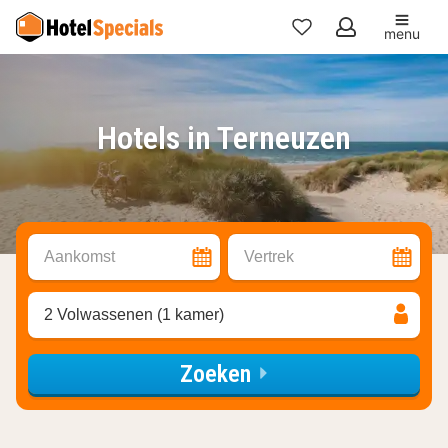
menu
Mijn
favorieten
Hotels in Terneuzen
Aankomst
Vertrek
2 Volwassenen (1 kamer)
Zoeken