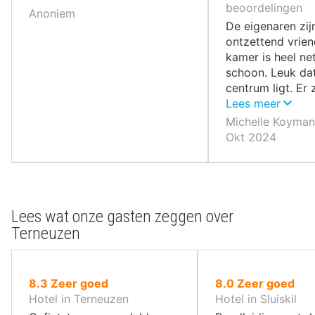
10
10
beoordelingen
Anoniem
,
,
De eigenaren zij
ontzettend vrien
kamer is heel ne
schoon. Leuk dat
centrum ligt. Er 
leuke winkeltjes.
Lees meer
Michelle Koyman
Okt 2024
Lees wat onze gasten zeggen over
Terneuzen
uit
uit
8.3
Zeer goed
8.0
Zeer goed
10
10
Hotel in Terneuzen
Hotel in Sluiskil
,
,