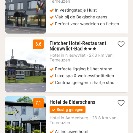
Terneuzen
€
In vestingstadje Hulst
Vlak bij de Belgische grens
Perfect voor wandelen en fietsen
Fletcher Hotel-Restaurant
6.6
1
Nieuwvliet-Bad
, 3 Sterren
nacht
Hotel in
Nieuwvliet
·
27.3 km van
vanaf
Terneuzen
79
Perfecte ligging bij het strand
€
Luxe spa & wellnessfaciliteiten
Centraal gelegen in hartje stad
1
Hotel de Elderschans
7.1
nacht
Rustig gelegen
vanaf
109
Hotel in
Aardenburg
·
28.8 km van
Terneuzen
€
All Inclusive hotel