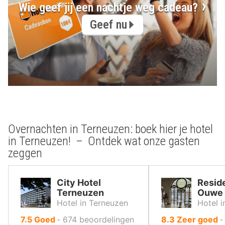
Wie geef jij een nachtje weg cadeau?
Geef nu
Overnachten in Terneuzen: boek hier je hotel
in Terneuzen! – Ontdek wat onze gasten
zeggen
City Hotel
Reside
Terneuzen
Ouwe 
Hotel in Terneuzen
Hotel 
uit
uit
7.5
Goed
‐
674
beoordelingen
8.3
Zeer goed