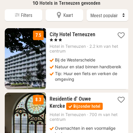
10
Hotels in Terneuzen gevonden
Filters
Kaart
1
City Hotel Terneuzen
7.5
nacht
, 3 Sterren
vanaf
Hotel in
Terneuzen
·
2.2 km van het
94
centrum
€
Bij de Westerschelde
Natuur en stad binnen handbereik
Tip: Huur een fiets en verken de
omgeving
Residentie d' Ouwe
8.3
2
Kercke
Bijzonder hotel
nachten
vanaf
Hotel in
Terneuzen
·
700 m van het
centrum
174,50
€
Overnachten in een voormalige