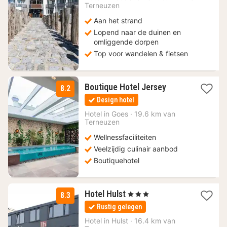
Terneuzen
€
Aan het strand
Lopend naar de duinen en
omliggende dorpen
Top voor wandelen & fietsen
1
Boutique Hotel Jersey
8.2
nacht
Design hotel
vanaf
161,50
Hotel in
Goes
·
19.6 km van
Terneuzen
€
Wellnessfaciliteiten
Veelzijdig culinair aanbod
Boutiquehotel
3
Hotel Hulst
, 3 Sterren
8.3
nachten
Rustig gelegen
vanaf
112,33
Hotel in
Hulst
·
16.4 km van