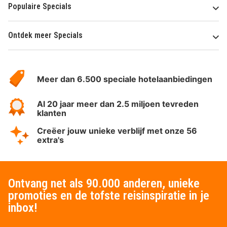
Populaire Specials
Ontdek meer Specials
Over
HotelSpecials
Meer dan 6.500 speciale hotelaanbiedingen
Al 20 jaar meer dan 2.5 miljoen tevreden
klanten
Creëer jouw unieke verblijf met onze 56
extra's
Ontvang net als 90.000 anderen, unieke
promoties en de tofste reisinspiratie in je
inbox!