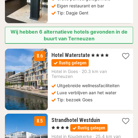
Eigen restaurant en bar
Tip: Dagje Gent
Wij hebben 6 alternatieve hotels gevonden in de
buurt van Terneuzen
1
Hotel Waterstate
, 4 Sterren
8.6
nacht
Rustig gelegen
vanaf
99
Hotel in
Goes
·
20.3 km van
Terneuzen
€
Uitgebreide wellnessfaciliteiten
Luxe verblijven aan het water
Tip: bezoek Goes
1
Strandhotel Westduin
8.5
nacht
, 4 Sterren
Rustig gelegen
vanaf
117
Hotel in
Koudekerke
·
25.4 km van