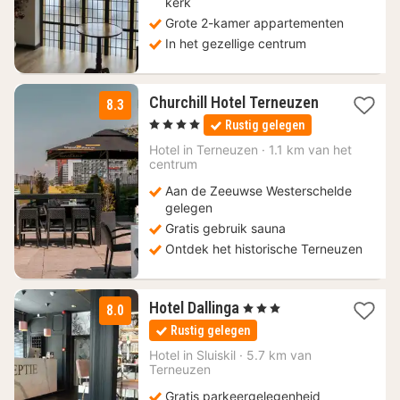
kerk
Grote 2-kamer appartementen
In het gezellige centrum
Churchill Hotel Terneuzen
8.3
1
, 4 Sterren
Rustig gelegen
nacht
vanaf
Hotel in
Terneuzen
·
1.1 km van het
134,50
centrum
€
Aan de Zeeuwse Westerschelde
gelegen
Gratis gebruik sauna
Ontdek het historische Terneuzen
1
Hotel Dallinga
, 3 Sterren
8.0
nacht
Rustig gelegen
vanaf
155
Hotel in
Sluiskil
·
5.7 km van
Terneuzen
€
Gratis parkeergelegenheid