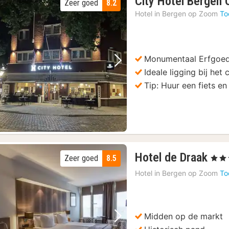
City Hotel Bergen
Zeer goed
8.2
Hotel in
Bergen op Zoom
To
Monumentaal Erfgoe
Vorige foto
Volgende foto
Ideale ligging bij het
Tip: Huur een fiets e
1
Hotel de Draak
Zeer goed
8.5
, 4 Ste
nac
Hotel in
Bergen op Zoom
To
van
105
€
Midden op de markt
Vorige foto
Volgende foto