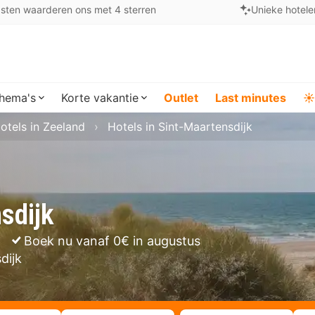
sten waarderen ons met 4 sterren
Unieke hotele
hema's
Korte vakantie
Outlet
Last minutes
☀️
otels in Zeeland
Hotels in Sint-Maartensdijk
sdijk
Boek nu vanaf 0€ in augustus
dijk