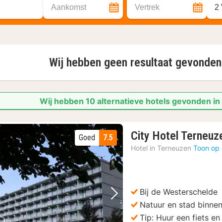
Aankomst
Vertrek
2
Wij hebben geen resultaat gevonde
Wij hebben 10 alternatieve hotels gevonden in
City Hotel Terneuz
Goed
7.5
Hotel in
Terneuzen
Toon op 
Bij de Westerschelde
Vorige foto
Volgende foto
Natuur en stad binne
Tip: Huur een fiets e