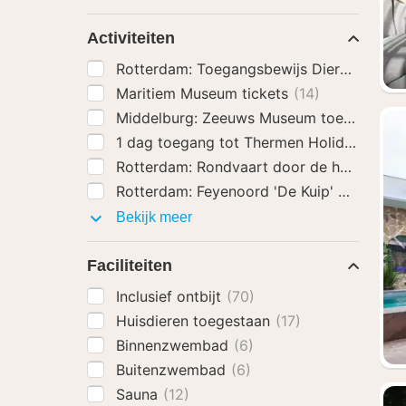
extra’s
Activiteiten
Rotterdam: Toegangsbewijs Diergaarde B
Maritiem Museum tickets
(14)
Middelburg: Zeeuws Museum toegangsbe
1 dag toegang tot Thermen Holiday
(6)
Rotterdam: Rondvaart door de haven
(2)
Rotterdam: Feyenoord 'De Kuip' Stadion 
Activiteiten
Bekijk meer
Faciliteiten
Inclusief ontbijt
(70)
Huisdieren toegestaan
(17)
Binnenzwembad
(6)
Buitenzwembad
(6)
Sauna
(12)