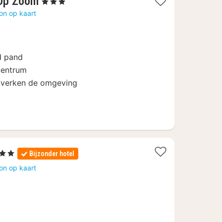
1
 Op Zoom
, 3 Sterren
nacht
on op kaart
vanaf
78
€
d pand
 centrum
n verken de omgeving
rren
Bijzonder hotel
ht
on op kaart
af