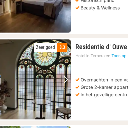
Historisch pand
Beauty & Wellness
Residentie d' Ouwe
Zeer goed
8.3
Hotel in
Terneuzen
Toon op 
Overnachten in een v
Vorige foto
Volgende foto
Grote 2-kamer appar
In het gezellige cent