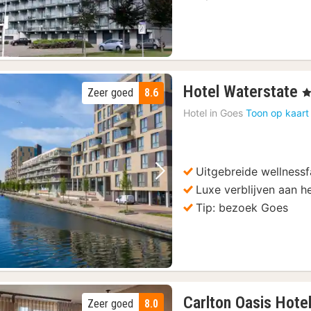
1
Hotel Waterstate
Zeer goed
8.6
, 
n
Hotel in
Goes
Toon op kaart
v
9
€
Uitgebreide wellnessfa
Vorige foto
Volgende foto
Luxe verblijven aan h
Tip: bezoek Goes
Carlton Oasis Hote
Zeer goed
8.0