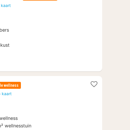
nacht
 kaart
vanaf
99
€
bers
 kust
e wellness
 kaart
wellness
² wellnesstuin