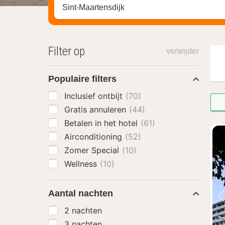
Zoek op hotel, regio of stad
Filter op
verwijder
Populaire filters
Inclusief ontbijt
(70)
Gratis annuleren
(44)
Betalen in het hotel
(61)
Airconditioning
(52)
Zomer Special
(10)
Wellness
(10)
Aantal nachten
2 nachten
3 nachten