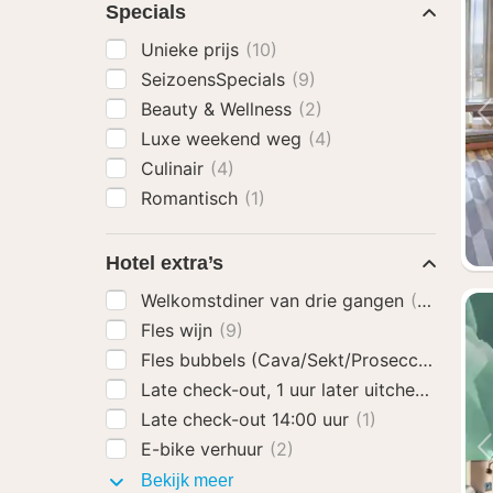
Specials
Unieke prijs
(10)
SeizoensSpecials
(9)
Beauty & Wellness
(2)
Luxe weekend weg
(4)
Culinair
(4)
Romantisch
(1)
Hotel extra’s
Welkomstdiner van drie gangen
(8)
Fles wijn
(9)
Fles bubbels (Cava/Sekt/Prosecco)
(9)
Late check-out, 1 uur later uitchecken
(5)
Late check-out 14:00 uur
(1)
E-bike verhuur
(2)
Hotel
Bekijk meer