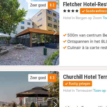
Fletcher Hotel-Res
Zeer goed
8.2
, 4 Sterren
Goede wellnes
Hotel in
Bergen op Zoom
To
500m van centrum B
Vorige foto
Volgende foto
Ontspannen in het BL
Culinair à la carte res
Churchill Hotel Te
Zeer goed
8.3
Rustig gelegen
Hotel in
Terneuzen
Toon op 