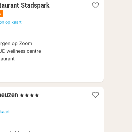
1
taurant Stadspark
nacht
s
vanaf
on op kaart
89
€
ergen op Zoom
UE wellness centre
taurant
1
rneuzen
, 4 Sterren
nacht
vanaf
kaart
134,50
€