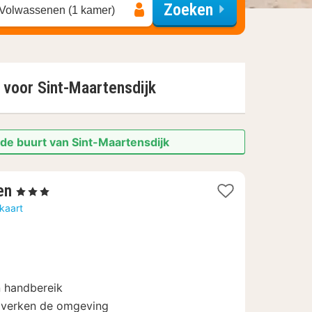
Zoeken
 Volwassenen (1 kamer)
n voor
Sint-Maartensdijk
 de buurt van Sint-Maartensdijk
1
en
, 3 Sterren
nacht
kaart
vanaf
94
€
n handbereik
n verken de omgeving