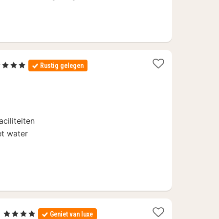
4 Sterren
Rustig gelegen
acht
anaf
9
ciliteiten
et water
1
l
, 4 Sterren
Geniet van luxe