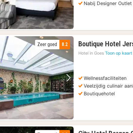
Nabij Designer Outlet
lijdorp Rotterdam
(2)
wijs
(24)
Boutique Hotel Jer
Zeer goed
8.2
Hotel in
Goes
Toon op kaart
Tour
(2)
Wellnessfaciliteiten
Vorige foto
Volgende foto
Veelzijdig culinair aa
Boutiquehotel