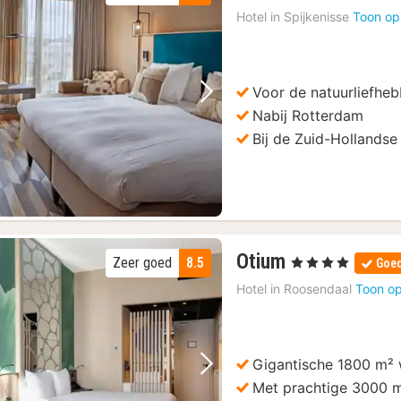
Hotel in
Spijkenisse
Toon op
Voor de natuurliefheb
Vorige foto
Volgende foto
Nabij Rotterdam
Bij de Zuid-Hollandse
1
Otium
Zeer goed
8.5
, 4 Sterren
Goed
nacht
Hotel in
Roosendaal
Toon op
vanaf
99
€
Gigantische 1800 m² 
Vorige foto
Volgende foto
Met prachtige 3000 m