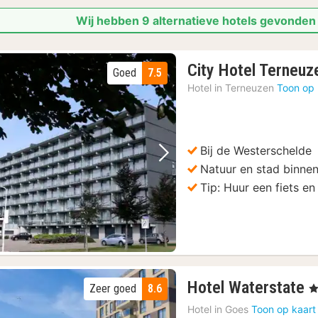
Wij hebben 9 alternatieve hotels gevonden 
City Hotel Terneuz
Goed
7.5
Hotel in
Terneuzen
Toon op 
Bij de Westerschelde
Vorige foto
Volgende foto
Natuur en stad binne
Tip: Huur een fiets e
1
Hotel Waterstate
Zeer goed
8.6
, 
n
Hotel in
Goes
Toon op kaart