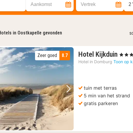
Aankomst
Vertrek
2
Hotels in Oostkapelle gevonden
s
1
Hotel Kijkduin
, 3 Sterr
Zeer goed
8.7
nach
Hotel in
Domburg
Toon op k
vana
132
€
tuin met terras
Vorige foto
Volgende foto
5 min van het strand
gratis parkeren