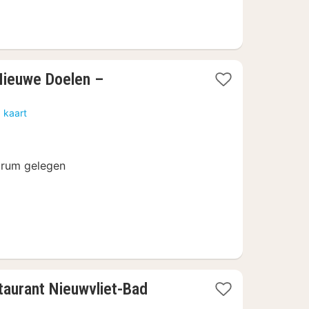
Nieuwe Doelen –
 kaart
ntrum gelegen
1
taurant Nieuwvliet-Bad
nacht