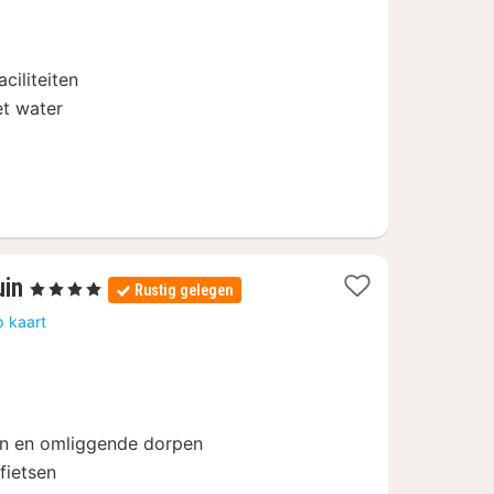
anaf
9
ciliteiten
et water
1
uin
, 4 Sterren
Rustig gelegen
nacht
p kaart
vanaf
117
€
en en omliggende dorpen
fietsen