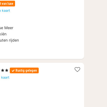
t van luxe
p kaart
se Meer
kiën
uten rijden
3 Sterren
Rustig gelegen
acht
 kaart
anaf
2