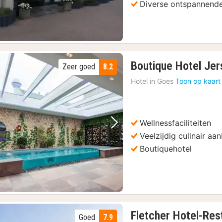
Diverse ontspannende 
Boutique Hotel Jer
Zeer goed
8.2
Hotel in
Goes
Toon op kaart
Wellnessfaciliteiten
Vorige foto
Volgende foto
Veelzijdig culinair aa
Boutiquehotel
Fletcher Hotel-Res
Goed
7.9