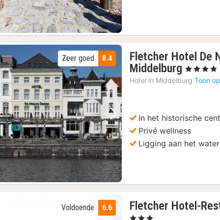
Fletcher Hotel De 
Zeer goed
8.4
1
Middelburg
, 4 Sterren
nacht
Hotel in
Middelburg
Toon op
vanaf
79
€
In het historische ce
Vorige foto
Volgende foto
Privé wellness
Ligging aan het water
Fletcher Hotel-Res
Voldoende
6.6
, 3 Sterren