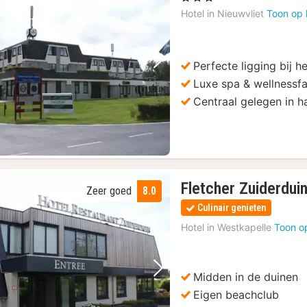
Hotel in
Nieuwvliet
Toon op 
Perfecte ligging bij h
Vorige foto
Volgende foto
Luxe spa & wellnessfac
Centraal gelegen in h
Fletcher Zuiderdui
Zeer goed
8.0
Culinair genieten
Hotel in
Westkapelle
Toon o
Midden in de duinen
Vorige foto
Volgende foto
Eigen beachclub