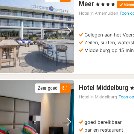
1
Meer
, 4 Sterren
Genie
nacht
Hotel in
Arnemuiden
Toon o
vanaf
119
€
Gelegen aan het Veer
Vorige foto
Volgende foto
Zeilen, surfen, waters
Middelburg op 15 min
1
Hotel Middelburg
Zeer goed
8.1
, 
n
Hotel in
Middelburg
Toon op
v
7
€
goed bereikbaar
Vorige foto
Volgende foto
bar en restaurant