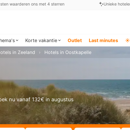
sten waarderen ons met 4 sterren
Unieke hotele
hema's
Korte vakantie
Outlet
Last minutes
☀️
otels in Zeeland
Hotels in Oostkapelle
oek nu vanaf 132€ in augustus