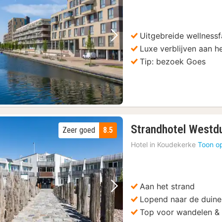
v
9
€
Uitgebreide wellnessfa
Vorige foto
Volgende foto
Luxe verblijven aan h
Tip: bezoek Goes
Strandhotel Westd
Zeer goed
8.5
Hotel in
Koudekerke
Toon o
Aan het strand
Vorige foto
Volgende foto
Lopend naar de duin
Top voor wandelen & 