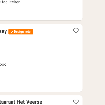
faciliteiten
1
sey
Design hotel
nacht
vanaf
161,50
€
nbod
taurant Het Veerse