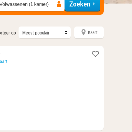
Zoeken
 Volwassenen (1 kamer)
Kaart
orteer op
en
t
aart
f