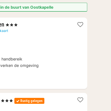
in de buurt van Oostkapelle
1
en
, 3 Sterren
nacht
kaart
vanaf
94
€
n handbereik
n verken de omgeving
4 Sterren
Rustig gelegen
acht