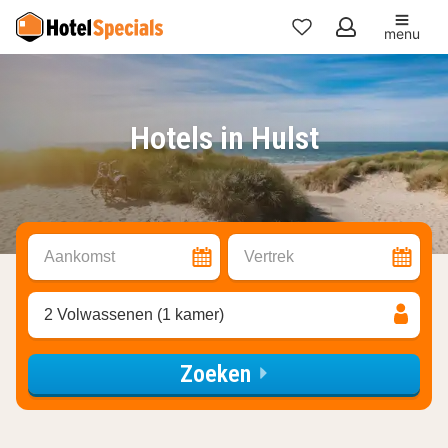
menu
Mijn
favorieten
Hotels in Hulst
Aankomst
Vertrek
2 Volwassenen (1 kamer)
Zoeken