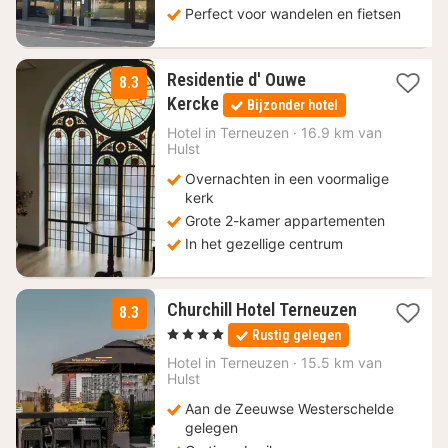
Perfect voor wandelen en fietsen
Residentie d' Ouwe
8.3
2
Kercke
Bijzonder hotel
nachten
vanaf
Hotel in
Terneuzen
·
16.9 km van
Hulst
174,50
€
Overnachten in een voormalige
kerk
Grote 2-kamer appartementen
In het gezellige centrum
Churchill Hotel Terneuzen
8.3
1
, 4 Sterren
Rustig gelegen
nacht
vanaf
Hotel in
Terneuzen
·
15.5 km van
134,50
Hulst
€
Aan de Zeeuwse Westerschelde
gelegen