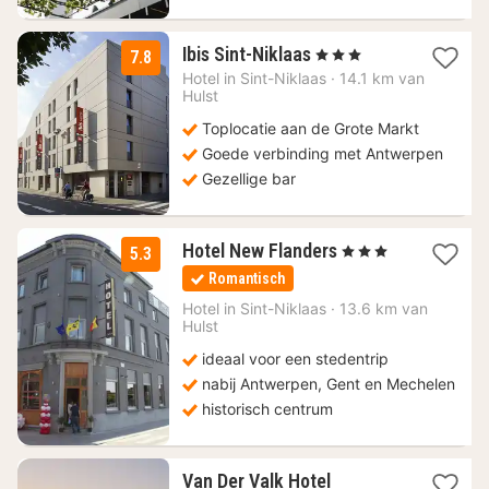
1
Ibis Sint-Niklaas
, 3 Sterren
7.8
nacht
Hotel in
Sint-Niklaas
·
14.1 km van
vanaf
Hulst
105
Toplocatie aan de Grote Markt
€
Goede verbinding met Antwerpen
Gezellige bar
1
Hotel New Flanders
, 3 Sterren
5.3
nacht
Romantisch
vanaf
76
Hotel in
Sint-Niklaas
·
13.6 km van
Hulst
€
ideaal voor een stedentrip
nabij Antwerpen, Gent en Mechelen
historisch centrum
Van Der Valk Hotel