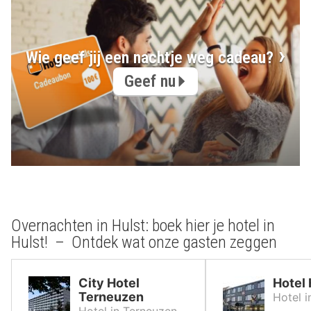
Wie geef jij een nachtje weg cadeau?
Geef nu
Overnachten in Hulst: boek hier je hotel in
Hulst! – Ontdek wat onze gasten zeggen
City Hotel
Hotel 
Terneuzen
Hotel i
Hotel in Terneuzen