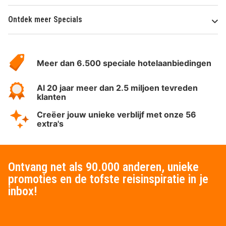
Ontdek meer Specials
Over
HotelSpecials
Meer dan 6.500 speciale hotelaanbiedingen
Al 20 jaar meer dan 2.5 miljoen tevreden
klanten
Creëer jouw unieke verblijf met onze 56
extra's
Ontvang net als 90.000 anderen, unieke
promoties en de tofste reisinspiratie in je
inbox!