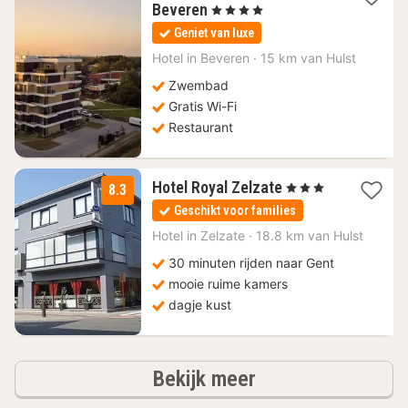
1
Beveren
, 4 Sterren
nacht
Geniet van luxe
vanaf
104,07
Hotel in
Beveren
·
15 km van Hulst
€
Zwembad
Gratis Wi-Fi
Restaurant
1
Hotel Royal Zelzate
, 3 Sterren
8.3
nacht
Geschikt voor families
vanaf
150
Hotel in
Zelzate
·
18.8 km van Hulst
€
30 minuten rijden naar Gent
mooie ruime kamers
dagje kust
hotels
Bekijk meer