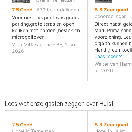
uit
uit
7.5
Goed
‐
673
beoordelingen
8.3
Zeer goed
10
10
beoordelingen
Voor ons plus punt was gratis
,
,
parking,grote teras en open
Direct naast gel
keuken met borden ,bestek en
stad. Prima sanit
microgolfoven.
voorziening. Le
eitje te kunnen 
Vida Mitkeviciene ‐ BE, 1 jun
Handig een koel
2026
kamer
Lees meer
Walter van Harm
jul 2026
Lees wat onze gasten zeggen over Hulst
uit
uit
7.5
Goed
8.3
Zeer goed
10
10
Hotel in Terneuzen
Hotel in Hulst