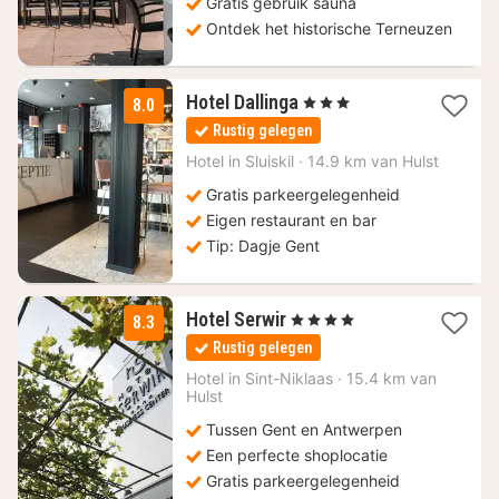
Gratis gebruik sauna
Ontdek het historische Terneuzen
1
Hotel Dallinga
, 3 Sterren
8.0
nacht
Rustig gelegen
vanaf
155
Hotel in
Sluiskil
·
14.9 km van Hulst
€
Gratis parkeergelegenheid
Eigen restaurant en bar
Tip: Dagje Gent
1
Hotel Serwir
, 4 Sterren
8.3
nacht
Rustig gelegen
vanaf
91,80
Hotel in
Sint-Niklaas
·
15.4 km van
Hulst
€
Tussen Gent en Antwerpen
Een perfecte shoplocatie
Gratis parkeergelegenheid