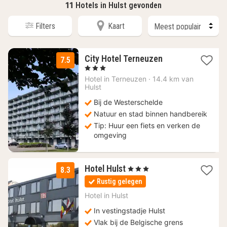
11
Hotels in Hulst gevonden
Filters
Kaart
1
City Hotel Terneuzen
7.5
nacht
, 3 Sterren
vanaf
Hotel in
Terneuzen
·
14.4 km van
94
Hulst
€
Bij de Westerschelde
Natuur en stad binnen handbereik
Tip: Huur een fiets en verken de
omgeving
3
Hotel Hulst
, 3 Sterren
8.3
nachten
Rustig gelegen
vanaf
112,33
Hotel in
Hulst
€
In vestingstadje Hulst
Vlak bij de Belgische grens