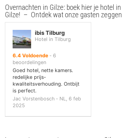
Overnachten in Gilze: boek hier je hotel in
Gilze! – Ontdek wat onze gasten zeggen
ibis Tilburg
Hotel in Tilburg
uit
6.4
Voldoende
‐
6
10
beoordelingen
,
Goed hotel, nette kamers.
redelijke prijs-
kwaliteitsverhouding. Ontbijt
is perfect.
Jac Vorstenbosch ‐ NL, 6 feb
2025