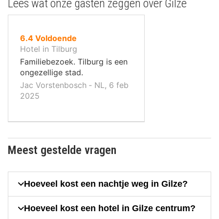
Lees wat onze gasten zeggen over Gilze
uit
6.4
Voldoende
10
Hotel in Tilburg
,
Familiebezoek. Tilburg is een
ongezellige stad.
Jac Vorstenbosch ‐ NL, 6 feb
2025
Meest gestelde vragen
Hoeveel kost een nachtje weg in Gilze?
Hoeveel kost een hotel in Gilze centrum?