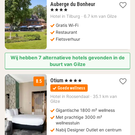
1
Auberge du Bonheur
nacht
, 4 Sterren
vanaf
Hotel in
Tilburg
·
6.7 km van Gilze
110,04
€
Gratis Wi-Fi
Restaurant
Fietsverhuur
Wij hebben 7 alternatieve hotels gevonden in de
buurt van Gilze
1
Otium
, 4 Sterren
8.5
nacht
Goede wellness
vanaf
99
Hotel in
Roosendaal
·
35.1 km van
Gilze
€
Gigantische 1800 m² wellness
Met prachtige 3000 m²
wellnesstuin
Nabij Designer Outlet en centrum