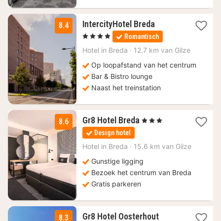
2
IntercityHotel Breda
8.4
nachten
, 4 Sterren
Romantisch
vanaf
109
Hotel in
Breda
·
12.7 km van Gilze
€
Op loopafstand van het centrum
Bar & Bistro lounge
Naast het treinstation
1
Gr8 Hotel Breda
, 3 Sterren
8.6
nacht
Design hotel
vanaf
114
Hotel in
Breda
·
15.6 km van Gilze
€
Gunstige ligging
Bezoek het centrum van Breda
Gratis parkeren
1
Gr8 Hotel Oosterhout
8.3