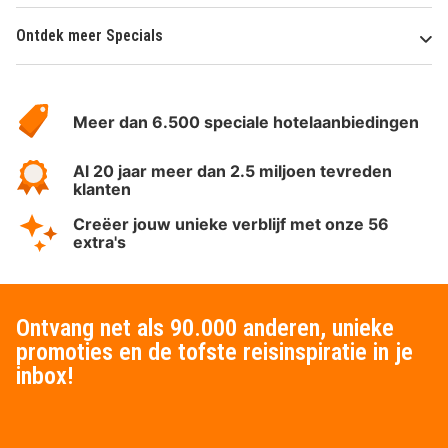
Ontdek meer Specials
Over
HotelSpecials
Meer dan 6.500 speciale hotelaanbiedingen
Al 20 jaar meer dan 2.5 miljoen tevreden
klanten
Creëer jouw unieke verblijf met onze 56
extra's
Ontvang net als 90.000 anderen, unieke
promoties en de tofste reisinspiratie in je
inbox!