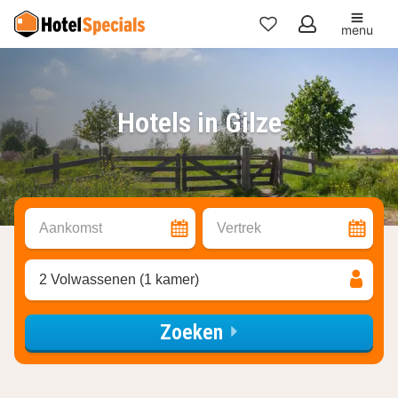
menu
Mijn
favorieten
Hotels in Gilze
Aankomst
Vertrek
2 Volwassenen (1 kamer)
Zoeken