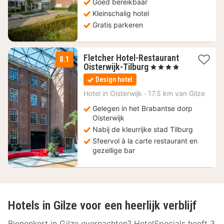
99
Goed bereikbaar
€
Kleinschalig hotel
Gratis parkeren
Fletcher Hotel-Restaurant
8.1
1
Oisterwijk-Tilburg
, 4 Sterren
nacht
Design hotel
vanaf
93
Hotel in
Oisterwijk
·
17.5 km van Gilze
€
Gelegen in het Brabantse dorp
Oisterwijk
Nabij de kleurrijke stad Tilburg
Sfeervol à la carte restaurant en
gezellige bar
Hotels in Gilze voor een heerlijk verblijf
Binnenkort in Gilze overnachten? HotelSpecials heeft 3