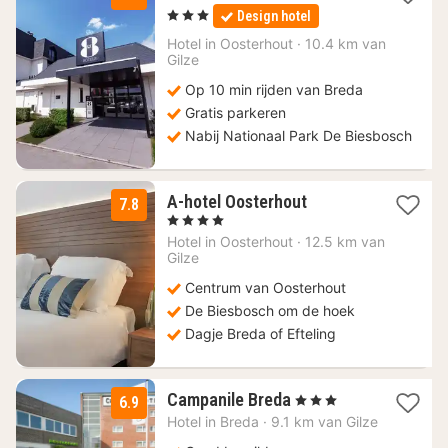
nacht
, 3 Sterren
Design hotel
vanaf
114
Hotel in
Oosterhout
·
10.4 km van
Gilze
€
Op 10 min rijden van Breda
Gratis parkeren
Nabij Nationaal Park De Biesbosch
3
A-hotel Oosterhout
7.8
nachten
, 4 Sterren
vanaf
Hotel in
Oosterhout
·
12.5 km van
100
Gilze
€
Centrum van Oosterhout
De Biesbosch om de hoek
Dagje Breda of Efteling
1
Campanile Breda
, 3 Sterren
6.9
nacht
Hotel in
Breda
·
9.1 km van Gilze
vanaf