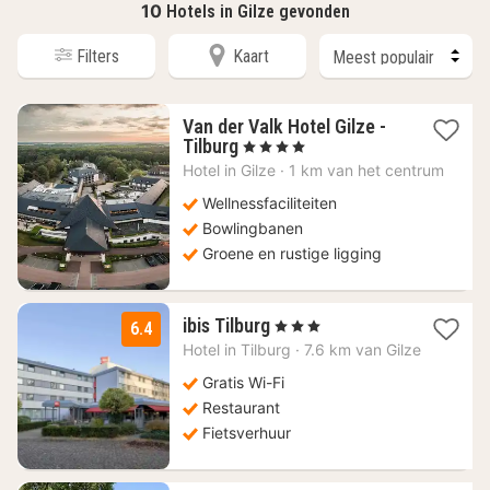
10
Hotels in Gilze gevonden
Filters
Kaart
Van der Valk Hotel Gilze -
1
Tilburg
, 4 Sterren
nacht
Hotel in
Gilze
·
1 km van het centrum
vanaf
108,26
Wellnessfaciliteiten
€
Bowlingbanen
Groene en rustige ligging
1
ibis Tilburg
, 3 Sterren
6.4
nacht
Hotel in
Tilburg
·
7.6 km van Gilze
vanaf
61,85
Gratis Wi-Fi
€
Restaurant
Fietsverhuur