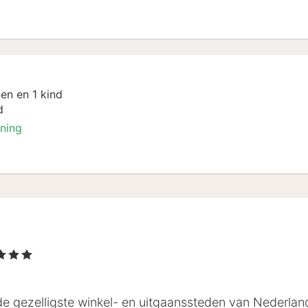
k
en en 1 kind
d
oning
k
terren
 de gezelligste winkel- en uitgaanssteden van Nederland