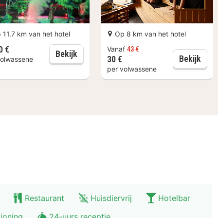
 11.7 km van het hotel
Op 8 km van het hotel
0 €
Vanaf
43 €
Efteling Theatervoorstelling: CARO
Bekijk
1 da
Bekijk
30 €
volwassene
per volwassene
Restaurant
Huisdiervrij
Hotelbar
tioning
24-uurs receptie