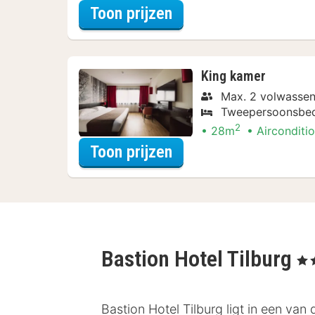
voor Met parkeerple
Toon prijzen
King kamer
Max. 2 volwassen
Tweepersoonsbe
2
28m
Airconditi
voor Met parkeerple
Toon prijzen
Bastion Hotel Tilburg
, 4 S
Bastion Hotel Tilburg ligt in een van