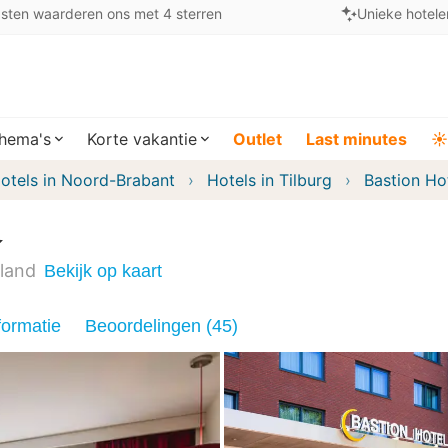
sten waarderen ons met 4 sterren
Unieke hotele
hema's
Korte vakantie
Outlet
Last minutes
☀️
otels in Noord-Brabant
Hotels in Tilburg
Bastion Hot
land
Bekijk op kaart
formatie
Beoordelingen (45)