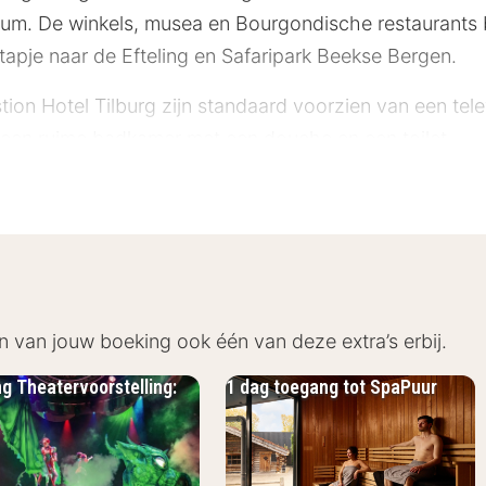
rum. De winkels, musea en Bourgondische restaurants
apje naar de Efteling en Safaripark Beekse Bergen.
on Hotel Tilburg zijn standaard voorzien van een tele
en een ruime badkamer met een douche en een toilet.
e bedden die eventueel naast elkaar gezet kunnen wor
bijtbuffet en voor je lunch en diner kun je terecht in het
ht voor een lekker drankje. Deze lounge beschikt over
en van gratis Wi-Fi in het gehele hotel. In de lobby 
ken.
n van jouw boeking ook één van deze extra’s erbij.
ezelligheid en bruisende uitgaansleven. Niet voor niet
ng Theatervoorstelling:
1 dag toegang tot SpaPuur
r ook op het gebied van winkelen heeft Tilburg veel t
De Loonse en Drunense Duinen. Met kinderen kun je in 
k Beekse Bergen.