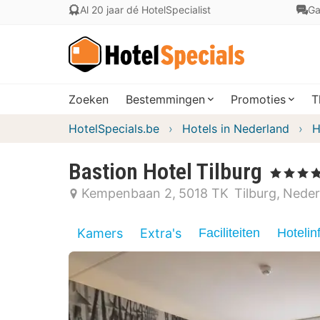
Al 20 jaar dé HotelSpecialist
Ga
Zoeken
Bestemmingen
Promoties
T
HotelSpecials.be
Hotels in Nederland
H
Bastion Hotel Tilburg
, 4 Sterren
Kempenbaan 2
5018 TK
Tilburg
Neder
Kamers
Extra's
Faciliteiten
Hotelin