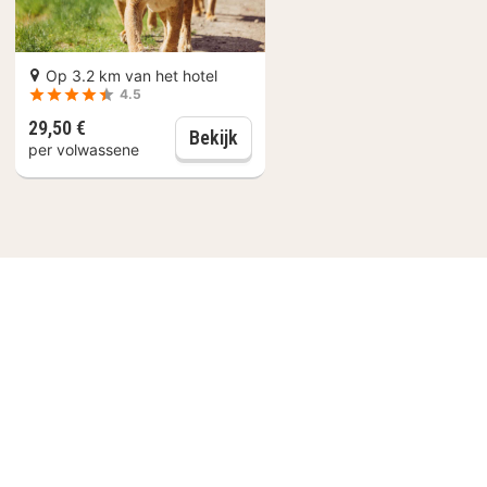
Op 3.2 km van het hotel
4.5
29,50 €
g toegang tot SpaPuur
Hilvarenbeek: Toegangsticket 
Bekijk
per volwassene