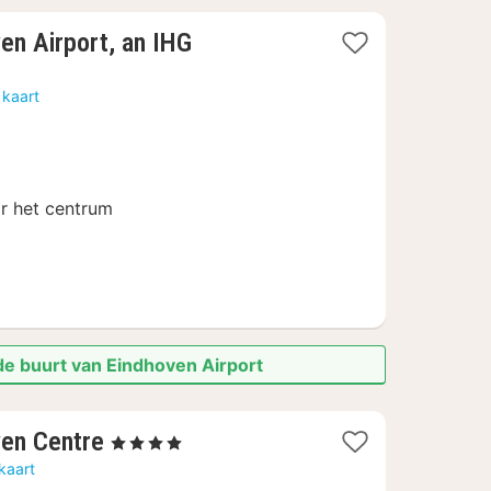
ven Airport, an IHG
 kaart
r het centrum
de buurt van Eindhoven Airport
2
ven Centre
, 4 Sterren
nachten
kaart