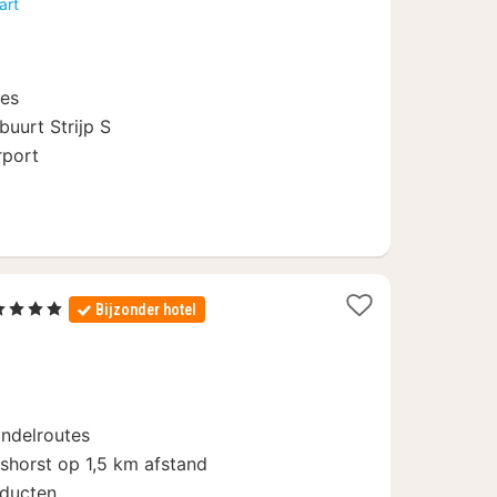
art
ves
buurt Strijp S
rport
2
 4 Sterren
Bijzonder hotel
nachten
vanaf
99
€
andelroutes
horst op 1,5 km afstand
oducten