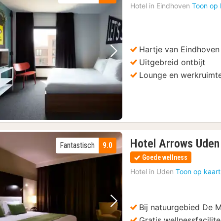
Hotel in
Eindhoven
Toon op 
Hartje van Eindhoven
Vorige foto
Volgende foto
Uitgebreid ontbijt
Lounge en werkruimt
Hotel Arrows Uden
Fantastisch
9.0
Goede wellness
Hotel in
Uden
Toon op kaart
Bij natuurgebied De 
Vorige foto
Volgende foto
Gratis wellnessfacilite