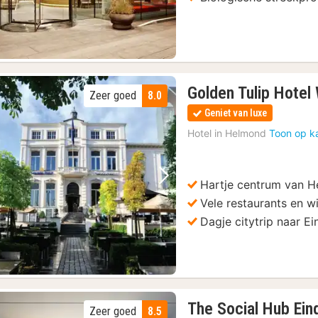
Golden Tulip Hotel
Zeer goed
8.0
Geniet van luxe
Hotel in
Helmond
Toon op k
Hartje centrum van 
Vorige foto
Volgende foto
Vele restaurants en w
Dagje citytrip naar E
The Social Hub Ei
Zeer goed
8.5