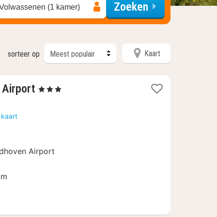
Zoeken
 Volwassenen (1 kamer)
Kaart
sorteer op
1
 Airport
, 3 Sterren
nacht
vanaf
 kaart
109
€
ndhoven Airport
um