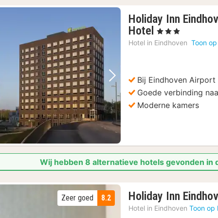
Holiday Inn Eindho
1
Hotel
, 3 Sterren
nacht
Hotel in
Eindhoven
Toon op
vanaf
92,15
€
Bij Eindhoven Airport
Vorige foto
Volgende foto
Goede verbinding naa
Moderne kamers
Wij hebben 8 alternatieve hotels gevonden in 
Holiday Inn Eindho
Zeer goed
8.2
Hotel in
Eindhoven
Toon op 