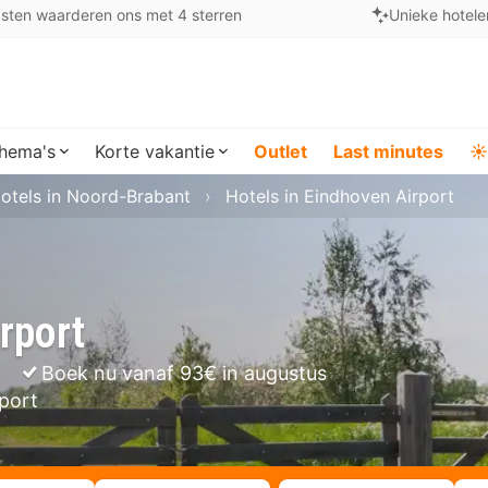
sten waarderen ons met 4 sterren
Unieke hotele
hema's
Korte vakantie
Outlet
Last minutes
☀️
otels in Noord-Brabant
Hotels in Eindhoven Airport
rport
Boek nu vanaf 93€ in augustus
rport