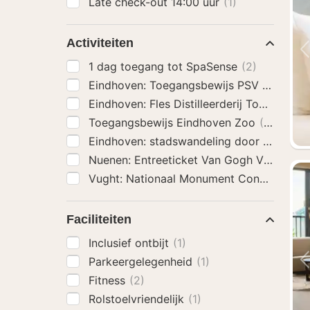
Late check-out 14:00 uur
(1)
Activiteiten
1 dag toegang tot SpaSense
(2)
Eindhoven: Toegangsbewijs PSV Stadio
Eindhoven: Fles Distilleerderij Tour en Pr
Toegangsbewijs Eindhoven Zoo
(2)
Eindhoven: stadswandeling door het cen
Nuenen: Entreeticket Van Gogh Village 
Faciliteiten
Inclusief ontbijt
(1)
Parkeergelegenheid
(1)
Fitness
(2)
Rolstoelvriendelijk
(1)