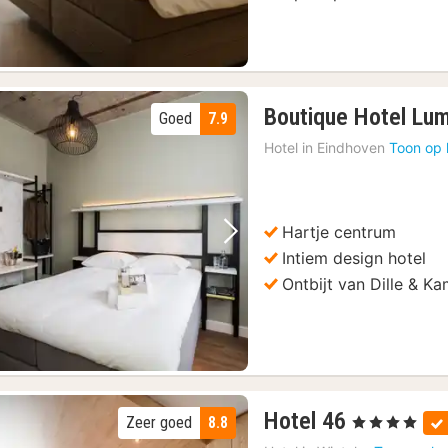
Boutique Hotel Lum
Goed
7.9
Hotel in
Eindhoven
Toon op 
Hartje centrum
Vorige foto
Volgende foto
Intiem design hotel
Ontbijt van Dille & Ka
1
Hotel 46
Zeer goed
8.8
, 4 Sterren
nacht