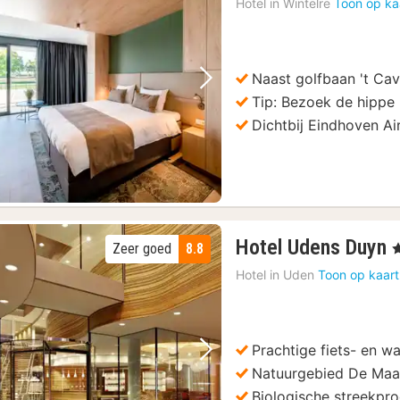
Hotel in
Wintelre
Toon op ka
vanaf
99,75
€
Naast golfbaan 't Ca
Vorige foto
Volgende foto
Tip: Bezoek de hippe 
Dichtbij Eindhoven Ai
Hotel Udens Duyn
Zeer goed
8.8
,
Hotel in
Uden
Toon op kaart
Prachtige fiets- en w
Vorige foto
Volgende foto
Natuurgebied De Maas
Biologische streekpr