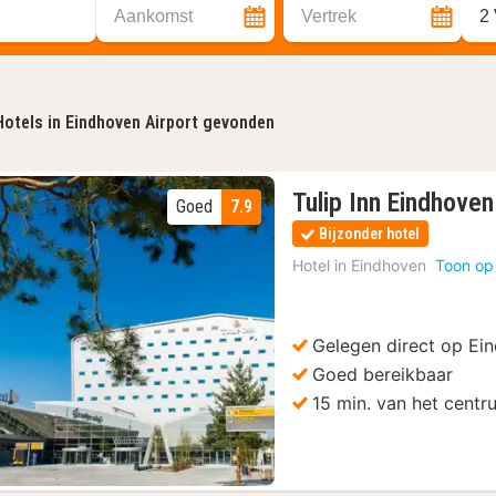
Aankomst
Vertrek
2
Hotels in Eindhoven Airport gevonden
Tulip Inn Eindhoven
Goed
7.9
Bijzonder hotel
Hotel in
Eindhoven
Toon op
Gelegen direct op Ei
Vorige foto
Volgende foto
Goed bereikbaar
15 min. van het centr