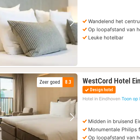
Wandelend het centru
Vorige foto
Volgende foto
Op loopafstand van he
Leuke hotelbar
n Museum
(2)
oefervaring
(2)
trum
(2)
Museum Nuenen
(2)
WestCord Hotel Ei
Vught: Nationaal Monument Concentratiekamp Toegangsbewijs
(2)
Zeer goed
8.3
Design hotel
Hotel in
Eindhoven
Toon op 
Midden in bruisend E
Vorige foto
Volgende foto
Monumentale Philips f
Op loopafstand van he