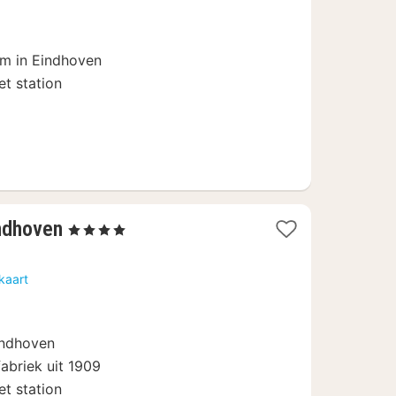
vanaf
119
€
m in Eindhoven
t station
1
ndhoven
, 4 Sterren
nacht
vanaf
kaart
110,57
€
indhoven
abriek uit 1909
t station