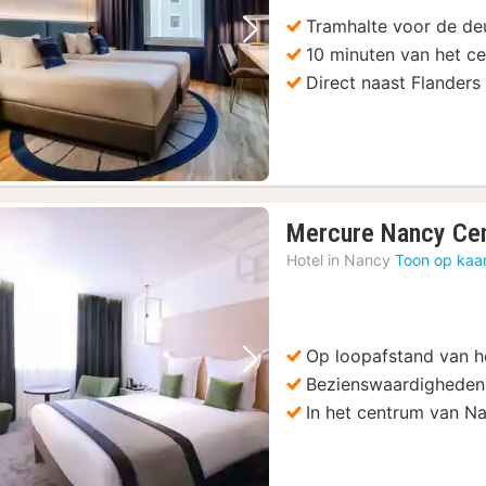
€
Tramhalte voor de de
Vorige foto
Volgende foto
10 minuten van het c
Direct naast Flanders
Mercure Nancy Cen
Hotel in
Nancy
Toon op kaa
Op loopafstand van he
Vorige foto
Volgende foto
Bezienswaardigheden
In het centrum van N