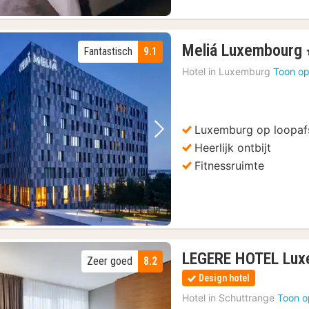
Meliá Luxembourg
Fantastisch
9.1
Hotel in
Luxemburg
Toon op
Luxemburg op loopaf
Vorige foto
Volgende foto
Heerlijk ontbijt
Fitnessruimte
LEGERE HOTEL Lux
Zeer goed
8.2
Design hotel
Hotel in
Schuttrange
Toon o