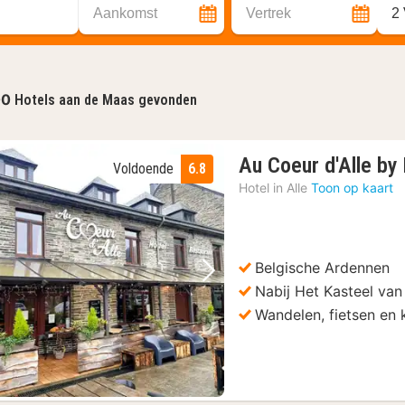
Aankomst
Vertrek
2
00
Hotels aan de Maas gevonden
Au Coeur d'Alle by 
Voldoende
6.8
Hotel in
Alle
Toon op kaart
Belgische Ardennen
Vorige foto
Volgende foto
Nabij Het Kasteel van
Wandelen, fietsen en