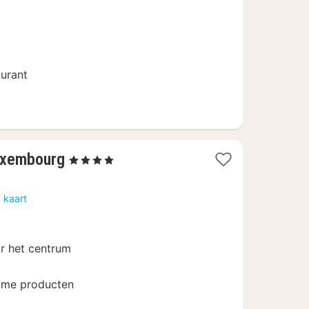
€
urant
1
Luxembourg
, 4 Sterren
nacht
vanaf
 kaart
120
€
r het centrum
ame producten