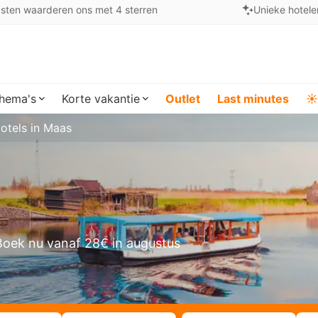
sten waarderen ons met 4 sterren
Unieke hotele
hema's
Korte vakantie
Outlet
Last minutes
☀️
otels in Maas
Boek nu vanaf 28€ in augustus