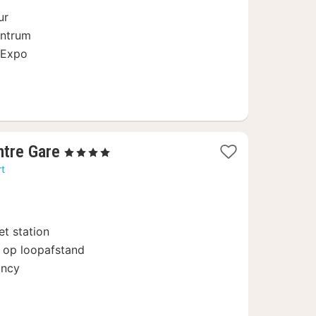
ur
entrum
 Expo
1
tre Gare
, 4 Sterren
nacht
rt
vanaf
90
€
t station
 op loopafstand
ancy