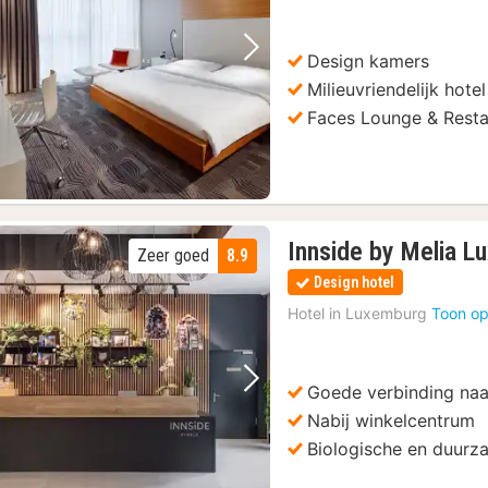
Design kamers
Vorige foto
Volgende foto
Milieuvriendelijk hotel
Faces Lounge & Resta
Innside by Melia 
Zeer goed
8.9
Design hotel
Hotel in
Luxemburg
Toon op
Goede verbinding naa
Vorige foto
Volgende foto
Nabij winkelcentrum
Biologische en duurz