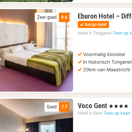
Eburon Hotel – Dif
Zeer goed
8.6
Design hotel
Hotel in
Tongeren
Toon op k
ensbroek
Voormalig klooster
Vorige foto
Volgende foto
In historisch Tongere
e 2000
20km van Maastricht
sbrouwerij De Koninck
aken met proeverijen
1
Voco Gent
, 4 Sterren
Goed
7.7
nacht
Hotel in
Gent
Toon op kaart
vanaf
99