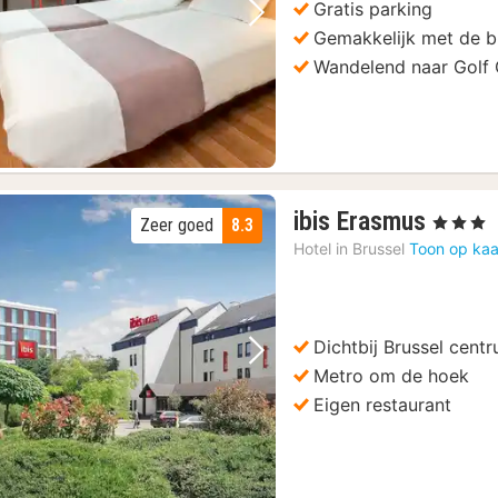
Gratis parking
Vorige foto
Volgende foto
Gemakkelijk met de b
Wandelend naar Golf 
1
ibis Erasmus
, 3 Sterren
Zeer goed
8.3
nacht
Hotel in
Brussel
Toon op kaa
vanaf
85
€
Dichtbij Brussel cent
Vorige foto
Volgende foto
Metro om de hoek
Eigen restaurant