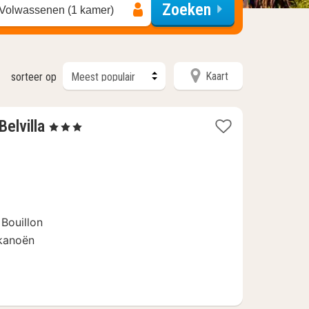
Zoeken
 Volwassenen (1 kamer)
Kaart
sorteer op
2
Belvilla
, 3 Sterren
nachten
vanaf
59
€
 Bouillon
 kanoën