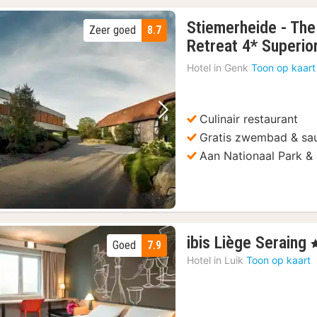
Stiemerheide - The
Zeer goed
8.7
Retreat 4* Superio
Hotel in
Genk
Toon op kaart
Culinair restaurant
Vorige foto
Volgende foto
Gratis zwembad & sa
Aan Nationaal Park & 
ibis Liège Seraing
,
Goed
7.9
Hotel in
Luik
Toon op kaart