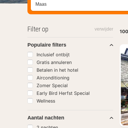
Zoek op hotel, regio of stad
Filter op
verwijder
10
Populaire filters
Inclusief ontbijt
Gratis annuleren
Betalen in het hotel
Airconditioning
Zomer Special
Early Bird Herfst Special
Wellness
Aantal nachten
2 nachten