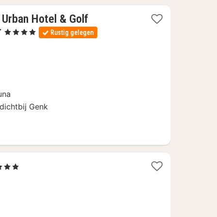
 Urban Hotel & Golf
1
r
, 4 Sterren
Rustig gelegen
nacht
vanaf
113
€
una
dichtbij Genk
1
 3 Sterren
nacht
vanaf
99
€