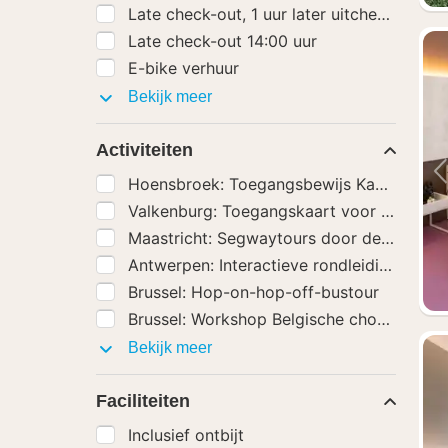
Late check-out, 1 uur later uitchecken
Late check-out 14:00 uur
E-bike verhuur
Hotel
Bekijk meer
extra’s
Activiteiten
Hoensbroek: Toegangsbewijs Kasteel Ho
Valkenburg: Toegangskaart voor Therma
Maastricht: Segwaytours door de stad
Antwerpen: Interactieve rondleiding Stad
Brussel: Hop-on-hop-off-bustour
Brussel: Workshop Belgische chocolade m
Activiteiten
Bekijk meer
Faciliteiten
Inclusief ontbijt