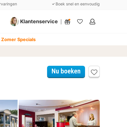
rvaringen
Boek snel en eenvoudig
Klantenservice
Mijn
favorieten
 Zomer Specials
Nu boeken