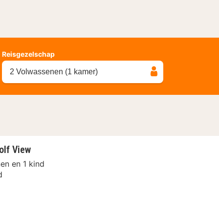
Reisgezelschap
2 Volwassenen (1 kamer)
lf View
en en 1 kind
d
n