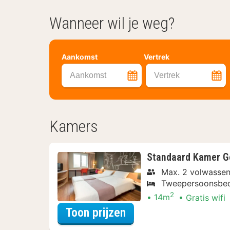
Wanneer wil je weg?
Aankomst
Vertrek
Aankomst
Vertrek
Kamers
Standaard Kamer Go
Max. 2 volwassen
Tweepersoonsbe
2
14m
Gratis wifi
voor Later Uitchecke
Toon prijzen