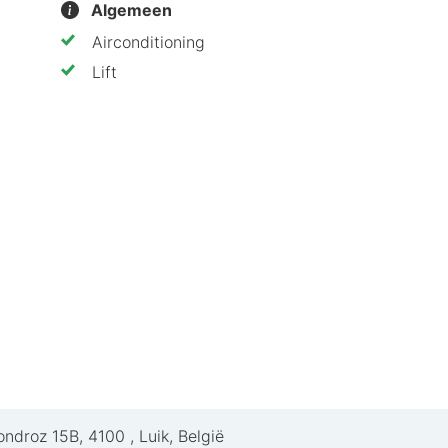
Algemeen
ers
Airconditioning
Lift
n actieve vakantie dankzij de nabijgelegen golfclub en 
voor zakelijke bijeenkomsten, maar ook een rustige ple
jf dat zowel voor zakenreizigers als toeristen ideaal is!
ondroz 15B
,
4100
,
Luik, België