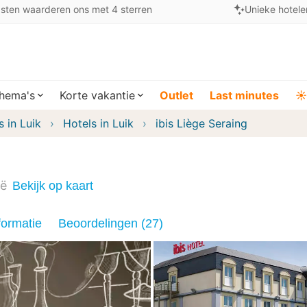
sten waarderen ons met 4 sterren
Unieke hotele
hema's
Korte vakantie
Outlet
Last minutes
☀️
s in Luik
Hotels in Luik
ibis Liège Seraing
ië
Bekijk op kaart
formatie
Beoordelingen (27)