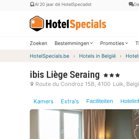
Al 20 jaar dé HotelSpecialist
Ga
Zoeken
Bestemmingen
Promoties
T
HotelSpecials.be
Hotels in België
Hotel
ibis Liège Seraing
, 3 Sterren
Route du Condroz 15B
4100
Luik
Belg
Kamers
Extra's
Faciliteiten
Hotelin