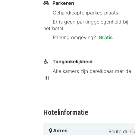
Gratis parkeermogelijkheden
Parkeren
Comfortabele, geluiddichte kam
Gehandicaptenparkeerplaats
Uitgebreid ontbijtbuffet
Er is geen parkinggelegenheid bij
Vriendelijke en behulpzame staf
het hotel
Parking omgeving?
Gratis
Tips van HotelSpecials
ibis Liège Seraing is perfect voor ee
niet alleen een uitstekende locatie 
Toegankelijkheid
nu en geniet van een veelzijdig verbli
Alle kamers zijn bereikbaar met de
lift
Hotelinformatie
Adres
Route du C