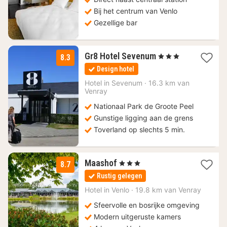
Bij het centrum van Venlo
Gezellige bar
1
Gr8 Hotel Sevenum
, 3 Sterren
8.3
nacht
Design hotel
vanaf
114
Hotel in
Sevenum
·
16.3 km van
Venray
€
Nationaal Park de Groote Peel
Gunstige ligging aan de grens
Toverland op slechts 5 min.
1
Maashof
, 3 Sterren
8.7
nacht
Rustig gelegen
vanaf
133,46
Hotel in
Venlo
·
19.8 km van Venray
€
Sfeervolle en bosrijke omgeving
Modern uitgeruste kamers