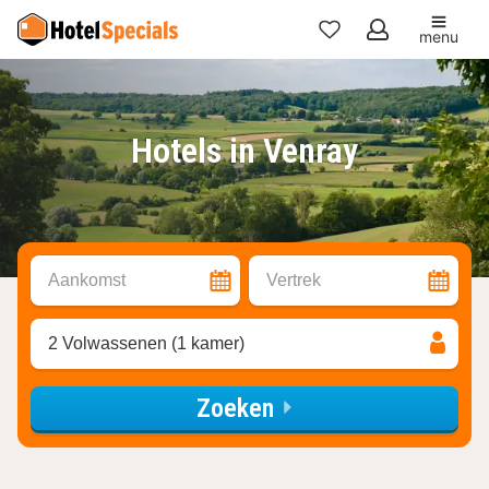
menu
Mijn
favorieten
Hotels in Venray
Aankomst
Vertrek
2 Volwassenen (1 kamer)
Zoeken