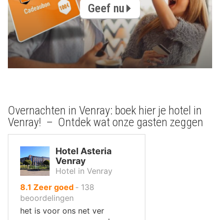
Geef nu
Overnachten in Venray: boek hier je hotel in
Venray! – Ontdek wat onze gasten zeggen
Hotel Asteria
Venray
Hotel in Venray
uit
8.1
Zeer goed
‐
138
10
beoordelingen
,
het is voor ons net ver