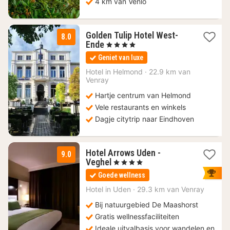
4 km van Venlo
Golden Tulip Hotel West-
8.0
1
Ende
, 4 Sterren
nacht
Geniet van luxe
vanaf
110
Hotel in
Helmond
·
22.9 km van
Venray
€
Hartje centrum van Helmond
Vele restaurants en winkels
Dagje citytrip naar Eindhoven
Hotel Arrows Uden -
9.0
2
Veghel
, 4 Sterren
nachten
Goede wellness
vanaf
149
Hotel in
Uden
·
29.3 km van Venray
€
Bij natuurgebied De Maashorst
Gratis wellnessfaciliteiten
Ideale uitvalbasis voor wandelen en