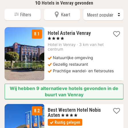
10
Hotels in Venray gevonden
Filters
Kaart
2
Hotel Asteria Venray
8.1
nachten
, 4 Sterren
vanaf
Hotel in
Venray
·
3 km van het
106,65
centrum
€
Natuurrijke omgeving
Gezellig restaurant
Prachtige wandel- en fietsroutes
Wij hebben 9 alternatieve hotels gevonden in de
buurt van Venray
Best Western Hotel Nobis
8.2
1
Asten
, 4 Sterren
nacht
Rustig gelegen
vanaf