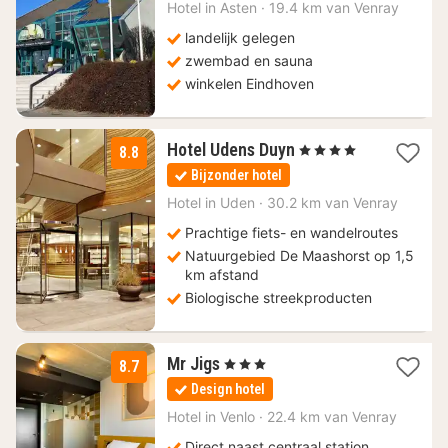
112
Hotel in
Asten
·
19.4 km van Venray
€
landelijk gelegen
zwembad en sauna
winkelen Eindhoven
2
Hotel Udens Duyn
, 4 Sterren
8.8
nachten
Bijzonder hotel
vanaf
99
Hotel in
Uden
·
30.2 km van Venray
€
Prachtige fiets- en wandelroutes
Natuurgebied De Maashorst op 1,5
km afstand
Biologische streekproducten
1
Mr Jigs
, 3 Sterren
8.7
nacht
Design hotel
vanaf
123
Hotel in
Venlo
·
22.4 km van Venray
€
Direct naast centraal station