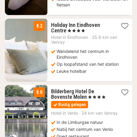
fietsen
Holiday Inn Eindhoven
8.2
2
Centre
, 4 Sterren
nachten
Hotel in
Eindhoven
·
35.6 km van
vanaf
Venray
119
Wandelend het centrum in
€
Eindhoven
Op loopafstand van het station
Leuke hotelbar
Bilderberg Hotel De
8.0
1
Bovenste Molen
, 4 Sterren
nacht
Rustig gelegen
vanaf
82,90
Hotel in
Venlo
·
24 km van Venray
€
In de Limburgse natuur
Nabij het centrum van Venlo
Goed restaurant