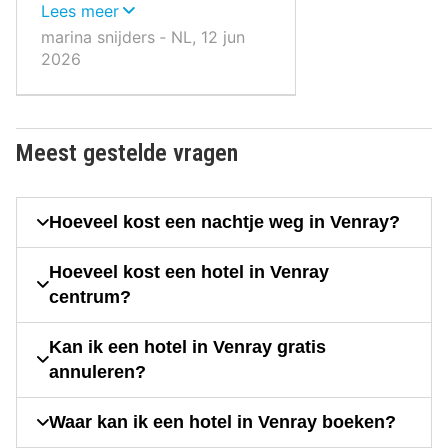
ook interessant en lekker,
Lees meer
lunch daar was ook smaakvol.
marina snijders ‐ NL, 12 jun
In Venray zelf op de dag van
2026
aankomst ook geluncht.
Meest gestelde vragen
Hoeveel kost een nachtje weg in Venray?
Hoeveel kost een hotel in Venray
centrum?
Kan ik een hotel in Venray gratis
annuleren?
Waar kan ik een hotel in Venray boeken?