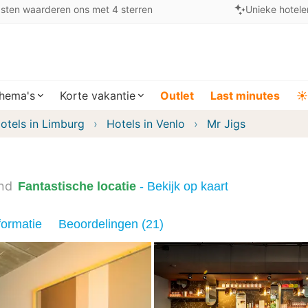
sten waarderen ons met 4 sterren
Unieke hotele
hema's
Korte vakantie
Outlet
Last minutes
☀️
otels in Limburg
Hotels in Venlo
Mr Jigs
nd
Fantastische locatie
- Bekijk op kaart
formatie
Beoordelingen (21)