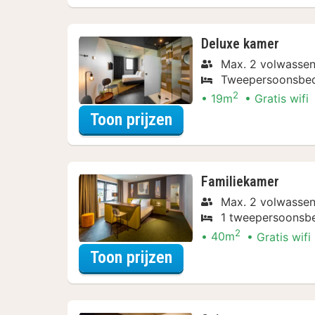
Deluxe kamer
Max. 2 volwassen
Tweepersoonsbe
2
19m
Gratis wifi
voor Deluxe kamer
Toon prijzen
Familiekamer
Max. 2 volwassen
1 tweepersoonsbe
2
40m
Gratis wifi
voor Familiekamer
Toon prijzen