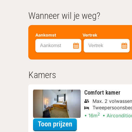
Wanneer wil je weg?
Aankomst
Vertrek
Aankomst
Vertrek
Kamers
Comfort kamer
Max. 2 volwassen
Tweepersoonsbe
2
16m
Airconditio
voor Comfort kamer
Toon prijzen