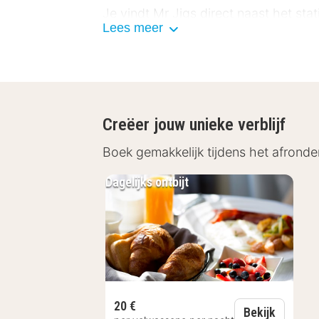
Je vindt Mr Jigs direct naast het st
Lees meer
straatjes, bezoek het Limburgs Mus
wandeling langs het water. Wil je de 
middagje fietsen of wandelen in het 
Limburgs Museum (100 m)
Creëer jouw unieke verblijf
Station Venlo (150 m)
Maasboulevard (300 m)
Boek gemakkelijk tijdens het afronde
Nationaal Park De Maasduinen 
Dagelijks ontbijt
Faciliteiten Mr Jigs
Mr Jigs verwent zijn gasten met stij
moderne meubels die uw verblijf aan
verkwikkende regendouche die zorgt 
ervoor dat uw verblijf onvergetelijk w
20 €
Dagelijks
Bekijk