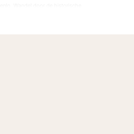
Venlo. Wandel door de historische
de Maasboulevard op voor een
ijafstand en is perfect voor een
kamers zijn ruim en voorzien van
met luxe voorzieningen en een
iten die Mr Jigs biedt, zorgen