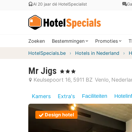
Al 20 jaar dé HotelSpecialist
Ga
Zoeken
Bestemmingen
Promoties
T
HotelSpecials.be
Hotels in Nederland
H
Mr Jigs
, 3 Sterren
Keulsepoort 16
5911 BZ
Venlo
Nederla
Kamers
Extra's
Faciliteiten
Hotelin
Design hotel