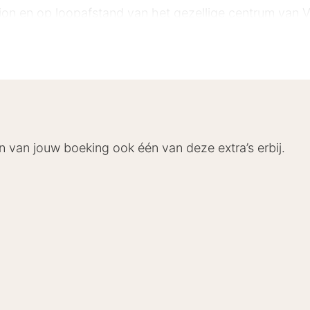
ation en op loopafstand van het gezellige centrum van 
eum of ga uitgebreid shoppen. Voor wat rust zoek je 
natuur in? Nationaal Park De Maasduinen ligt op korte r
groen.
n van jouw boeking ook één van deze extra’s erbij.
(16 km)
lvolle kamers die comfort en elegantie combineren. De 
genaam maken. Elke badkamer in Mr Jigs is uitgerust 
voor een ontspannen start van uw dag. Andere facilite
ordt.
 ontbijt