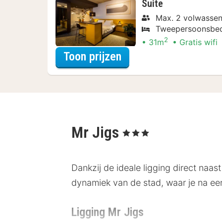
Suite
Max. 2 volwassen
Tweepersoonsbe
2
31m
Gratis wifi
voor Suite
Toon prijzen
Mr Jigs
, 3 Sterren
Dankzij de ideale ligging direct naast
dynamiek van de stad, waar je na een
Ligging Mr Jigs