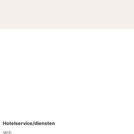
 drankje de deur niet uit. In de
l biertje of een lekkere cocktail. Het
r een uitgebreid diner stap je zo het
Hotelservice/diensten
Wifi